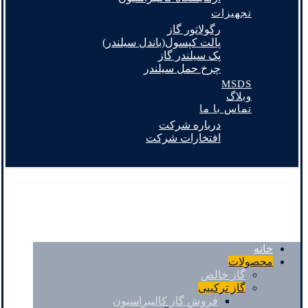
تجهیزات
رگولاتور گاز
پالت کپسول(باندل سیلندر)
پک سیلندر گاز
چرخ حمل سیلندر
MSDS
وبلاگ
تماس با ما
درباره شرکت
افتخارات شرکت
خانه
محصولات
گاز خالص
گاز ترکیبی
فروش گاز کالیبراسیون