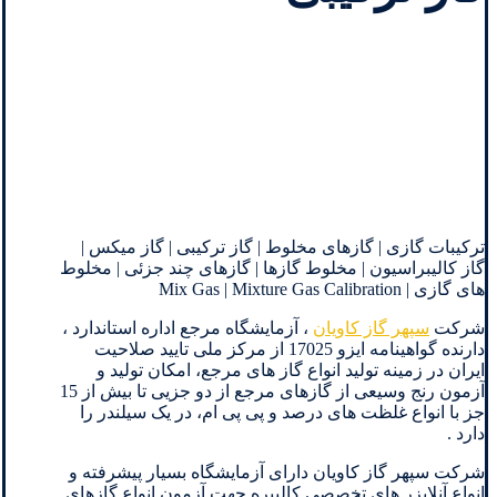
ترکیبات گازی | گازهای مخلوط | گاز ترکیبی | گاز میکس |
گاز کالیبراسیون | مخلوط گازها | گازهای چند جزئی | مخلوط
های گازی | Mix Gas | Mixture Gas Calibration
شرکت
سپهر گاز کاویان
، آزمایشگاه مرجع اداره استاندارد ،
دارنده گواهینامه ایزو 17025 از مرکز ملی تایید صلاحیت
ایران در زمینه تولید انواع گاز های مرجع، امکان تولید و
آزمون رنج وسیعی از گازهای مرجع از دو جزیی تا بیش از 15
جز با انواع غلظت های درصد و پی پی ام، در یک سیلندر را
دارد .
شرکت سپهر گاز کاویان دارای آزمایشگاه بسیار پیشرفته و
انواع آنلایزر های تخصصی کالیبره جهت آزمون انواع گازهای