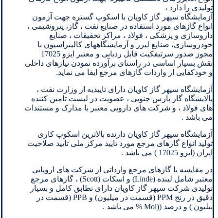
تولیدی را دارد ،
آزمایشگاه سپهر گاز کاویان با اسکوپ گستره جهت آزمون
انواع گازهای مورد استفاده در صنایع نفت ، گاز، پتروشیمی ،
داروسازی و پزشکی ، فولاد ، مراکز تحقیقات ، صنایع
خودروسازی، صنایع لیزر و آزمایشگاههای کالیبراسیون با
مجوز صدور سرتیفکیت قابل ردیابی و معتبر ایزو 17025
نقش بسیار اساسی در راستای برآورده نمودن نیازهای داخلی
و خودکفایی از واردات گازهای مرجع ایفا می نماید.
آزمایشگاه سپهر گاز کاویان دارای تاییدیه از وزارت نفت ،
پالایشگاه گاز پارس جنوبی ، عضویت در لیست تامین کننده
های فولاد ، و شرکت های دارویی معتبر با مدارک و مستندات
می باشد .
آزمایشگاه سپهر گاز کاویان دارنده بالاترین اسکوپ کاری
تولید انواع گازهای مرجع مورد تایید مرکز ملی تایید صلاحیت
ایران (ایزو 17025 ) می باشد .
در مقایسه با گازهای مرجع وارداتی از شرکت های اروپایی
معتبر شامل لینده (Linde) و اسکات (Scott) ، گازهای مرجع
تولیدی شرکت سپهر گاز کاویان دارای تطابق کامل و بسیار
دقیق در رنج PPM (قسمت در میلیون) و PPB (قسمت در
بیلیون ) و درصد ((Mol % می باشد .