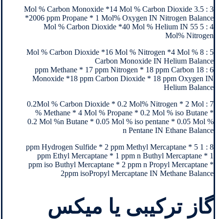
3 : 3.5 Mol % Carbon Monoxide *14 Mol % Carbon Dioxide
*2006 ppm Propane * 1 Mol% Oxygen IN Nitrogen Balance
4 : 5 Mol % Carbon Dioxide *40 Mol % Helium IN 55
Mol% Nitrogen
5 : 8 Mol % Carbon Dioxide *16 Mol % Nitrogen *4 Mol %
Carbon Monoxide IN Helium Balance
6 : 18 ppm Methane * 17 ppm Nitrogen * 18 ppm Carbon
Monoxide *18 ppm Carbon Dioxide * 18 ppm Oxygen IN
Helium Balance
7 : 0.2Mol % Carbon Dioxide * 0.2 Mol% Nitrogen * 2 Mol
% Methane * 4 Mol % Propane * 0.2 Mol % iso Butane *
0.2 Mol %n Butane * 0.05 Mol % iso pentane * 0.05 Mol %
n Pentane IN Ethane Balance
8 : 1 ppm Hydrogen Sulfide * 2 ppm Methyl Mercaptane * 5
ppm Ethyl Mercaptane * 1 ppm n Buthyl Mercaptane * 1
ppm iso Buthyl Mercaptane * 2 ppm n Propyl Mercaptane *
2ppm isoPropyl Mercaptane IN Methane Balance
گاز ترکیبی یا میکس