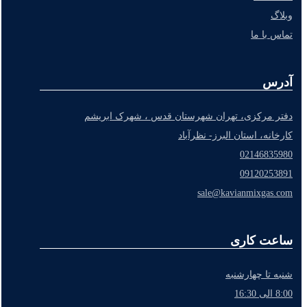
وبلاگ
تماس با ما
آدرس
دفتر مرکزی، تهران شهرستان قدس ، شهرک ابریشم
کارخانه، استان البرز- نظرآباد
02146835980
09120253891
sale@kavianmixgas.com
ساعت کاری
شنبه تا چهارشنبه
8:00 الی 16:30