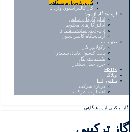
گاز ترکیبی آزمایشگاهی
گاز کالیبراسیون وارداتی
آزمایشگاه آزمون
آنالیزگازهای خالص
آنالیز گازهای مخلوط
آزمون در سایت مشتری
آزمایشگاه کالیبراسیون
تجهیزات
رگولاتور گاز
پالت کپسول(باندل سیلندر)
پک سیلندر گاز
چرخ حمل سیلندر
MSDS
وبلاگ
تماس با ما
درباره شرکت
افتخارات شرکت
Facebook
Twitter
Instagram
Linkedin
گاز ترکیبی آزمایشگاهی
گاز ترکیبی