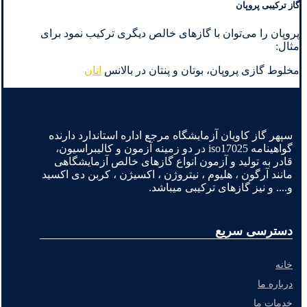
گاز ترکیبی پروپان
پروپان را می‌توان با گازهای خالص دیگری ترکیب نمود برای
مثال:
مخلوط گازی پروپان، بوتان و پنتان در بالانس
اتان
سپهر گاز کاویان آزمایشگاه مرجع اداره استاندارد دارنده
گواهینامه iso17025 در دو زمینه آزمون و کالیبراسیون،
قادر به تولید و آزمون انواع گازهای خالص آزمایشگاهی
مانند آرگون ، هلیوم ، نیتروژن ، اکسیژن ، کربن دی اکسید
و.... و نیز گازهای ترکیبی میباشد.
دسترسی سریع
خانه
درباره ما
خدمات ما