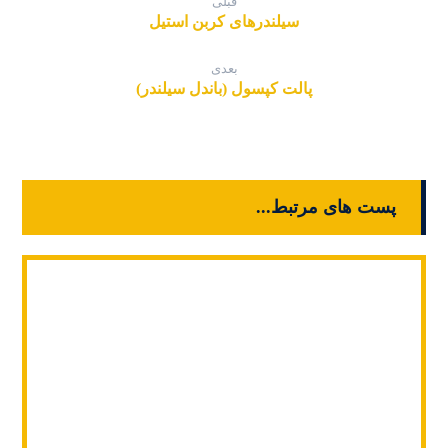
قبلی
سیلندرهای کربن استیل
بعدی
پالت کپسول (باندل سیلندر)
پست های مرتبط...