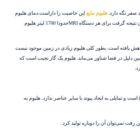
د صفر نگه دارد.
هلیوم مایع
این خاصیت را داراست.دمای هلیوم
حدود 269.1- درجه است. با گزارشات بدست آمده می‌توان نتیجه گرفت برای هر دستگاه MRIحدودا 1700 لیتر هلیوم
اهش یافته است. بطور کلی هلیوم زیادی در زمین موجود نیست
مین دلیل در فضا شناور می‌ماند. هلیوم یک گاز نجیب است که
د.
مانطور که نام این گاز پیداست یک گاز بی اثر (noble gas) است و تمایلی به ایجاد پیوند با سایر عناصر ندارد. هلیوم به
فت نمی‌توان آن را دوباره تولید کرد.