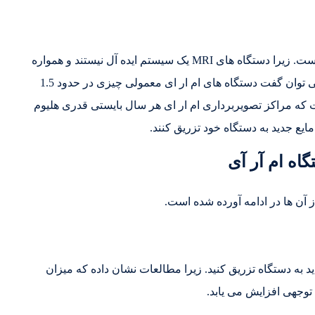
در رابطه با این سوال باید بگوییم که متاسفانه این گونه نیست. زیرا دستگاه های MRI یک سیستم ایده آل نیستند و همواره
بخشی از هلیوم مایع درون آن ها به گاز تبدیل می شود. می توان گفت دستگاه های ام ار ای معمولی چیزی در حدود 1.5
 است که مراکز تصویربرداری ام ار ای هر سال بایستی قدری هلیوم
یع جدید به دستگاه خود تزریق کنند.
گاه ام آر آی
ز آن ها در ادامه آورده شده است.
 65 درصد برسد، هلیوم جدید به دستگاه تزریق کنید. زیرا مطالعات نشان داده که میزان