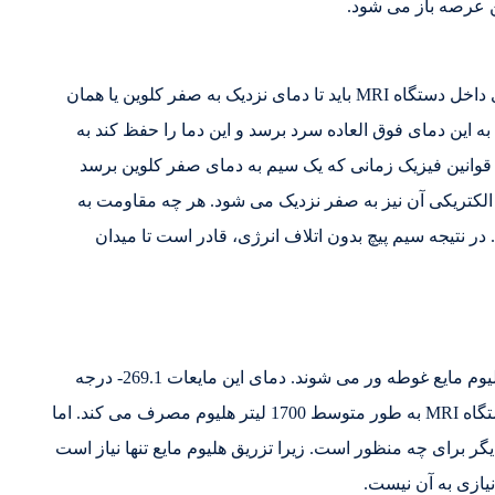
ن عرصه باز می شود.
برای این که یک ماده ابر رسانا داشته باشیم، سیم پیچ های داخل دستگاه MRI باید تا دمای نزدیک به صفر کلوین یا همان
به این دمای فوق العاده سرد برسد و این دما را حفظ کند به
ق قوانین فیزیک زمانی که یک سیم به دمای صفر کلوین برسد
لکتریکی آن نیز به صفر نزدیک می شود. هر چه مقاومت به
ر نتیجه سیم پیچ بدون اتلاف انرژی، قادر است تا میدان
و اما در داخل مگنت ام آر آی سیم ها به طور مداوم در هلیوم مایع غوطه ور می شوند. دمای این مایعات 269.1- درجه
سانتیگراد است که برابر با 452- درجه فارنهایت است. دستگاه MRI به طور متوسط 1700 لیتر هلیوم مصرف می کند. اما
گر برای چه منظور است. زیرا تزریق هلیوم مایع تنها نیاز است
 نیازی به آن نیست.