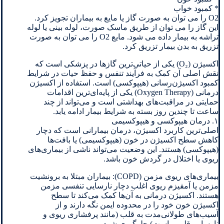
* کمبود خواب
O2 را می توان به صورت گاز یا مایع به بیماران تجویز کرد.
این گاز را می توان از طریق ماسک صورت، لوله بینی یا لوله
تراشه به بیمار داده می شود. مایع O2 را می توان به صورت
تزریق به بدن بیمار تزریق کرد.
اکسیژن (O₂) یکی از حیاتی‌ترین گازها در پزشکی است که
نقش اصلی آن کمک به فرآیند تنفس و حفظ حیات در شرایط
کمبود اکسیژن‌رسانی (هیپوکسی) است. استفاده از اکسیژن
درمانی (Oxygen Therapy) یکی از پایه‌ای‌ترین اقدامات
حمایتی در مراقبت‌های بهداشتی است و می‌تواند از چند
ساعت تا چندین روز بسته به شرایط بیمار ادامه یابد.
۱. درمان هیپوکسی و هیپوکسیمی
اصلی‌ترین کاربرد اکسیژن، درمان بیمارانی است که دچار
کاهش سطح اکسیژن در خون (هیپوکسیمی) یا بافت‌ها
(هیپوکسی) هستند. این وضعیت می‌تواند ناشی از بیماری‌های
ریوی یا اختلال در گردش خون باشد.
بیماری‌های ریوی مزمن (COPD): بیماران مبتلا به برونشیت
مزمن یا آمفیزم ریوی اغلب دچار نارسایی تنفسی مزمن
هستند. اکسیژن درمانی به آن‌ها کمک می‌کند تا سطح
اکسیژن خون خود را در محدوده ایمن نگه دارند و از
آسیب‌های طولانی‌مدت به قلب (مانند پرفشاری ریوی و
نارسایی قلبی راست) جلوگیری شود.