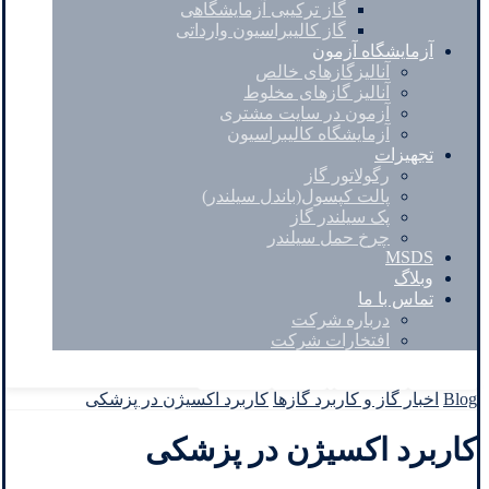
گاز ترکیبی آزمایشگاهی
گاز کالیبراسیون وارداتی
آزمایشگاه آزمون
آنالیزگازهای خالص
آنالیز گازهای مخلوط
آزمون در سایت مشتری
آزمایشگاه کالیبراسیون
تجهیزات
رگولاتور گاز
پالت کپسول(باندل سیلندر)
پک سیلندر گاز
چرخ حمل سیلندر
MSDS
وبلاگ
تماس با ما
درباره شرکت
افتخارات شرکت
Facebook
Twitter
Instagram
Linkedin
Blog
اخبار گاز و کاربرد گازها
کاربرد اکسیژن در پزشکی
کاربرد اکسیژن در پزشکی