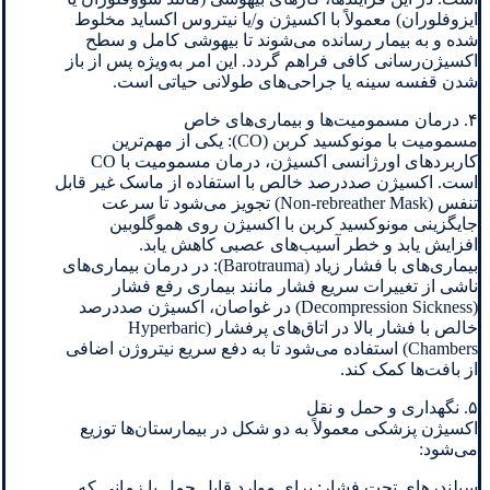
ایزوفلوران) معمولاً با اکسیژن و/یا نیتروس اکساید مخلوط
شده و به بیمار رسانده می‌شوند تا بیهوشی کامل و سطح
اکسیژن‌رسانی کافی فراهم گردد. این امر به‌ویژه پس از باز
شدن قفسه سینه یا جراحی‌های طولانی حیاتی است.
۴. درمان مسمومیت‌ها و بیماری‌های خاص
مسمومیت با مونوکسید کربن (CO): یکی از مهم‌ترین
کاربردهای اورژانسی اکسیژن، درمان مسمومیت با CO
است. اکسیژن صددرصد خالص با استفاده از ماسک غیر قابل
تنفس (Non-rebreather Mask) تجویز می‌شود تا سرعت
جایگزینی مونوکسید کربن با اکسیژن روی هموگلوبین
افزایش یابد و خطر آسیب‌های عصبی کاهش یابد.
بیماری‌های با فشار زیاد (Barotrauma): در درمان بیماری‌های
ناشی از تغییرات سریع فشار مانند بیماری رفع فشار
(Decompression Sickness) در غواصان، اکسیژن صددرصد
خالص با فشار بالا در اتاق‌های پرفشار (Hyperbaric
Chambers) استفاده می‌شود تا به دفع سریع نیتروژن اضافی
از بافت‌ها کمک کند.
۵. نگهداری و حمل و نقل
اکسیژن پزشکی معمولاً به دو شکل در بیمارستان‌ها توزیع
می‌شود:
سیلندرهای تحت فشار: برای موارد قابل حمل یا زمانی که