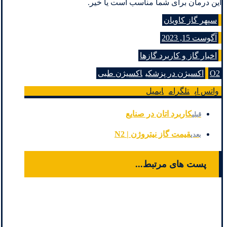
این درمان برای شما مناسب است یا خیر.
سپهر گاز کاویان
آگوست 15, 2023
اخبار گاز و کاربرد گازها
O2
اکسیژن در پزشکی
اکسیژن طبی
واتس اپ
تلگرام
ایمیل
کاربرد اتان در صنایع
قبلی
قیمت گاز نیتروژن | N2
بعدی
پست های مرتبط...