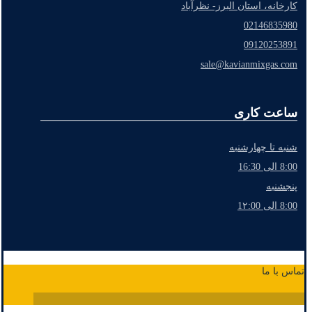
کارخانه، استان البرز- نظرآباد
02146835980
09120253891
sale@kavianmixgas.com
ساعت کاری
شنبه تا چهارشنبه
8:00 الی 16:30
پنجشنبه
8:00 الی 1۲:00
تماس با ما