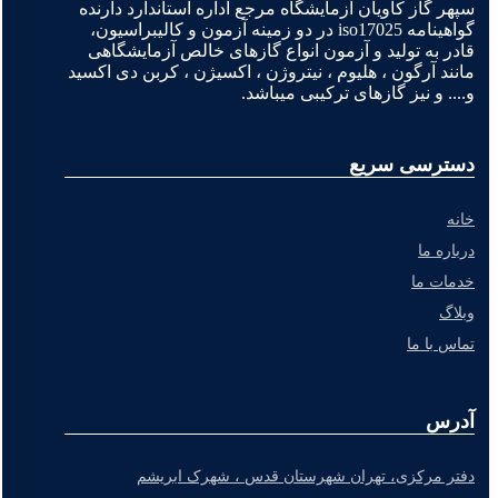
سپهر گاز کاویان آزمایشگاه مرجع اداره استاندارد دارنده
گواهینامه iso17025 در دو زمینه آزمون و کالیبراسیون،
قادر به تولید و آزمون انواع گازهای خالص آزمایشگاهی
مانند آرگون ، هلیوم ، نیتروژن ، اکسیژن ، کربن دی اکسید
و.... و نیز گازهای ترکیبی میباشد.
دسترسی سریع
خانه
درباره ما
خدمات ما
وبلاگ
تماس با ما
آدرس
دفتر مرکزی، تهران شهرستان قدس ، شهرک ابریشم