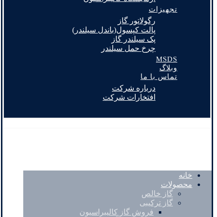
تجهیزات
رگولاتور گاز
پالت کپسول(باندل سیلندر)
پک سیلندر گاز
چرخ حمل سیلندر
MSDS
وبلاگ
تماس با ما
درباره شرکت
افتخارات شرکت
خانه
محصولات
گاز خالص
گاز ترکیبی
فروش گاز کالیبراسیون