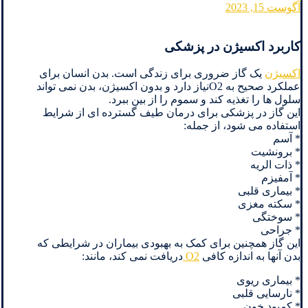
آگوست 15, 2023
کاربرد اکسیژن در پزشکی
اکسیژن
یک گاز ضروری برای زندگی است. بدن انسان برای
عملکرد صحیح به O2نیاز دارد و بدون اکسیژن، بدن نمی تواند
سلول ها را تغذیه کند و سموم را از بین ببرد.
این گاز در پزشکی برای درمان طیف گسترده ای از شرایط
استفاده می شود، از جمله:
* آسم
* برونشیت
* ذات الریه
* آمفیزم
* بیماری قلبی
* سکته مغزی
* سوختگی
* جراحی
این گاز همچنین برای کمک به بهبودی بیماران در شرایطی که
بدن آنها به اندازه کافی
O2
دریافت نمی کند، مانند:
* بیماری ریوی
* نارسایی قلبی
* کمبود خون