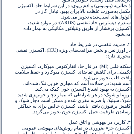
ذات‌الریه (پنومونی) و ادم ریوی: در این شرایط حاد، اکسیژن
مکمل به‌صورت غلظت بالا برای بهبود تبادل گاز در
آلوئول‌های آسیب‌دیده تجویز می‌شود.
سندرم دیسترس حاد تنفسی (ARDS): در موارد شدید،
اکسیژن پرفشار از طریق ونتیلاتور مکانیکی به بیمار داده
می‌شود.
۲. حمایت تنفسی در شرایط حاد
در اورژانس و بخش مراقبت‌های ویژه (ICU)، اکسیژن نقشی
محوری دارد:
سکته قلبی (MI): در فاز حاد انفارکتوس میوکارد، اکسیژن
تکمیلی برای کاهش تقاضای اکسیژن میوکارد و حفظ سلامت
بافت قلب تجویز می‌شود.
آسم شدید: در حملات آسم که مجاری هوایی تنگ شده‌اند،
اکسیژن به بهبود اشباع اکسیژن خون کمک می‌کند.
تروما و شوک: در هر شرایطی که بیمار دچار خونریزی شدید،
شوک سپتیک یا ضربه مغزی شده و ممکن است دچار شوک و
کاهش پرفیوژن بافتی باشد، اکسیژن خالص برای به حداکثر
رساندن ظرفیت حمل اکسیژن خون تجویز می‌گردد.
۳. کاربرد در بیهوشی و اتاق عمل
اکسیژن جزء ضروری در تمام روش‌های بیهوشی عمومی
است. در این فرآیندها، گازهای بیهوشی (مانند سووفلوران یا