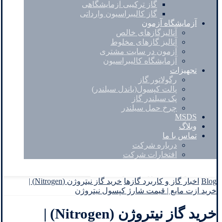
گاز ترکیبی آزمایشگاهی
گاز کالیبراسیون وارداتی
آزمایشگاه آزمون
آنالیزگازهای خالص
آنالیز گازهای مخلوط
آزمون در سایت مشتری
آزمایشگاه کالیبراسیون
تجهیزات
رگولاتور گاز
پالت کپسول(باندل سیلندر)
پک سیلندر گاز
چرخ حمل سیلندر
MSDS
وبلاگ
تماس با ما
درباره شرکت
افتخارات شرکت
Facebook
Twitter
Instagram
Linkedin
Blog
اخبار گاز و کاربرد گازها
خرید گاز نیتروژن (Nitrogen) |
خرید ازت مایع | قیمت شارژ کپسول نیتروژن
خرید گاز نیتروژن (Nitrogen) |