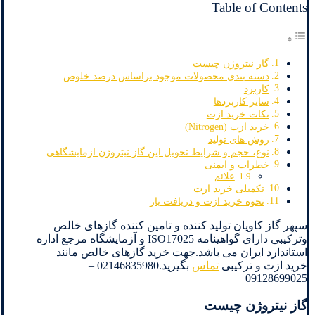
Table of Contents
گاز نیتروژن چیست
دسته بندی محصولات موجود براساس درصد خلوص
کاربرد
سایر کاربردها
نکات خرید ازت
خرید ازت (Nitrogen)
روش های تولید
نوع، حجم و شرایط تحویل این گاز نیتروژن ازمایشگاهی
خطرات و ایمنی
علائم
تکمیلی خرید ازت
نحوه خرید ازت و دریافت بار
سپهر گاز کاویان تولید کننده و تامین کننده گازهای خالص
وترکیبی دارای گواهینامه ISO17025 و آزمایشگاه مرجع اداره
استاندارد ایران می باشد.جهت خرید گازهای خالص مانند
خرید ازت و ترکیبی
تماس
بگیرید.02146835980 –
09128699025
گاز نیتروژن چیست