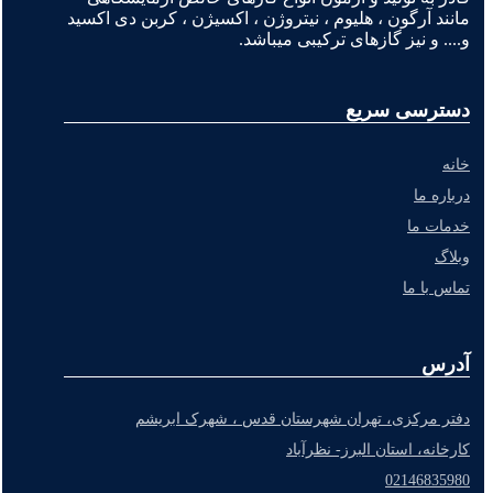
مانند آرگون ، هلیوم ، نیتروژن ، اکسیژن ، کربن دی اکسید
و.... و نیز گازهای ترکیبی میباشد.
دسترسی سریع
خانه
درباره ما
خدمات ما
وبلاگ
تماس با ما
آدرس
دفتر مرکزی، تهران شهرستان قدس ، شهرک ابریشم
کارخانه، استان البرز- نظرآباد
02146835980