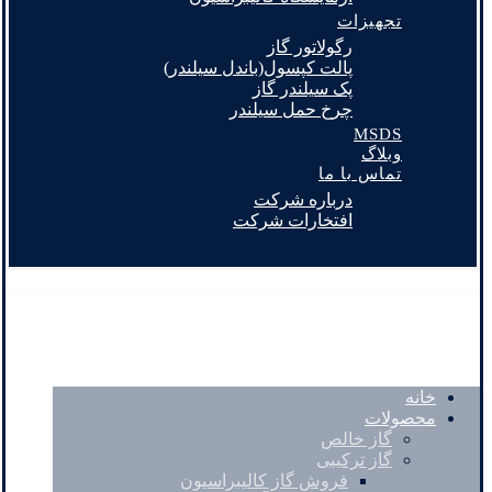
تجهیزات
رگولاتور گاز
پالت کپسول(باندل سیلندر)
پک سیلندر گاز
چرخ حمل سیلندر
MSDS
وبلاگ
تماس با ما
درباره شرکت
افتخارات شرکت
خانه
محصولات
گاز خالص
گاز ترکیبی
فروش گاز کالیبراسیون