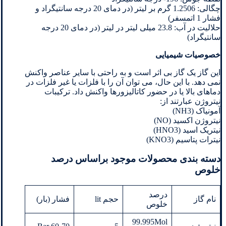
چگالی: 1.2506 گرم بر لیتر (در دمای 20 درجه سانتیگراد و
فشار 1 اتمسفر)
حلالیت در آب: 23.8 میلی لیتر در لیتر (در دمای 20 درجه
سانتیگراد)
خصوصیات شیمیایی
این گاز یک گاز بی اثر است و به راحتی با سایر عناصر واکنش
نمی دهد. با این حال، می توان آن را با فلزات یا غیر فلزات در
دماهای بالا یا در حضور کاتالیزورها واکنش داد. ترکیبات
نیتروژن عبارتند از:
آمونیاک (NH3)
نیتروژن اکسید (NO)
نیتریک اسید (HNO3)
نیترات پتاسیم (KNO3)
دسته بندی محصولات موجود براساس درصد
خلوص
درصد
نام گاز
حجم lit
فشار (بار)
خلوص
99.995Mol