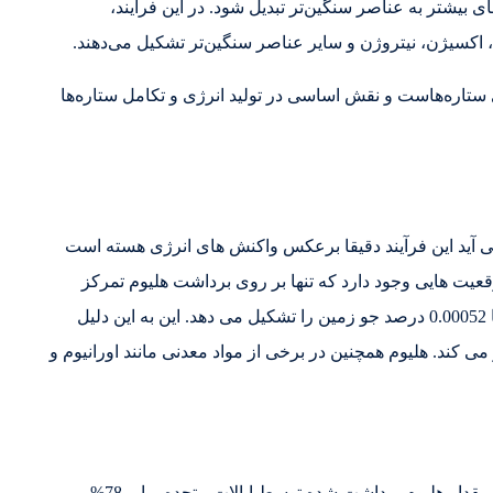
ی بیشتر به عناصر سنگین‌تر تبدیل شود. در این فرآیند،
 اکسیژن، نیتروژن و سایر عناصر سنگین‌تر تشکیل می‌دهند.
 ستاره‌هاست و نقش اساسی در تولید انرژی و تکامل ستاره‌ها
ی آید این فرآیند دقیقا برعکس واکنش های انرژی هسته است
یت هایی وجود دارد که تنها بر روی برداشت هلیوم تمرکز
میکنند.هلیوم دومین عنصر فراوان در جهان است، اما تنها 0.00052 درصد جو زمین را تشکیل می دهد. این به این دلیل
 کند. هلیوم همچنین در برخی از مواد معدنی مانند اورانیوم و
با اینکه هلیوم بر روی زمین بسیار فراوان است ببیشترین مقدار هلیوم برداشت شده توسط ایالات متحده برابر 78%