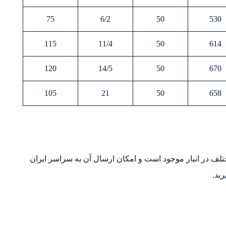
75
6/2
50
530
115
11/4
50
614
120
14/5
50
670
105
21
50
658
ر سایزها و حجم های مختلف در انبار موجود است و امکان ارسال آن به سراسر ایران
ید.