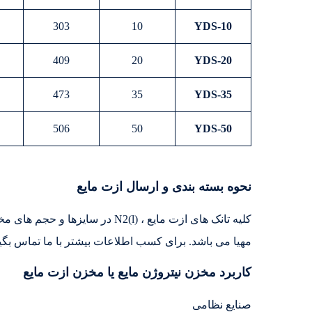
303
10
YDS-10
409
20
YDS-20
473
35
YDS-35
506
50
YDS-50
نحوه بسته بندی و ارسال ازت مایع
کلیه تانک های ازت مایع ، N2(l) د
مهیا می باشد. برای کسب اطلاعات بیشتر با ما تماس بگیر
کاربرد مخزن نیتروژن مایع یا مخزن ازت مایع
صنایع نظامی