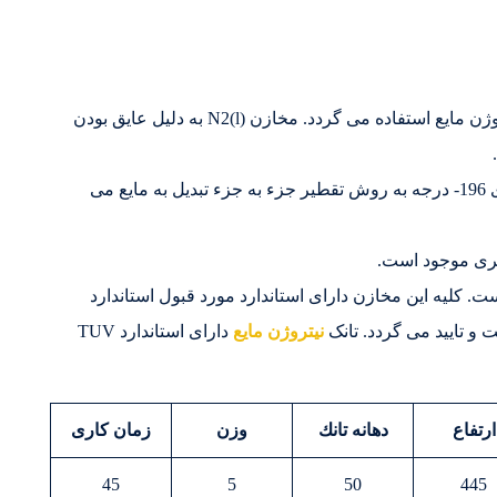
مایع یا فلاسک ازت مایع جهت نگهداری نیتروژن مایع استفاده می گردد. مخازن N2(l) به دلیل عایق بودن
ازت مایع در اصل همان گاز نیتروژن می باشد که در دمای 196- درجه به روش تقطیر جزء به جزء تبدیل به مایع می
. کلیه این مخازن دارای استاندارد مورد قبول استاندارد
 تایید می گردد. تانک
نیتروژن مایع
دارای استاندارد TUV
ارتفاع
دهانه تانك
وزن
زمان كاری
45
5
50
445