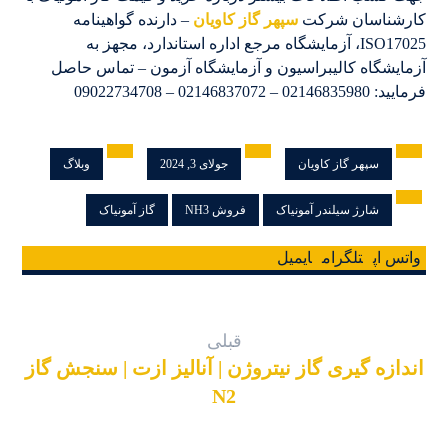
کارشناسان شرکت
سپهر گاز کاویان
– دارنده گواهینامه
ISO17025، آزمایشگاه مرجع اداره استاندارد، مجهز به
آزمایشگاه کالیبراسیون و آزمایشگاه آزمون – تماس حاصل
فرمایید: 02146835980 – 02146837072 – 09022734708
سپهر گاز کاویان
جولای 3, 2024
وبلاگ
شارژ سیلندر آمونیاک
فروش NH3
گاز آمونیاک
واتس اپ
تلگرام
ایمیل
قبلی
اندازه گیری گاز نیتروژن | آنالیز ازت | سنجش گاز
N2