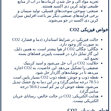
تجزیه مواد آلی و حل شدن کربنات‌ها در آب از منابع
طبیعی تولید کربن دی اکسید هستند.
صنعتی: سوختن سوخت‌های فسیلی، تولید سیمان و
برخی فرآیندهای صنعتی دیگر نیز باعث افزایش میزان
کربن دی اکسید در جو می‌شوند.
خواص فیزیکی CO2
حالت فیزیکی: در شرایط استاندارد (دما و فشار)، CO2
به صورت گاز وجود دارد.
چگالی: چگالی CO2 از هوا بیشتر است. به همین دلیل،
این گاز تمایل دارد در قسمت پایین‌تر فضاهای بسته
تجمع کند.
حلالیت: CO2 در آب حل می‌شود و اسید کربنیک
ضعیفی را تشکیل می‌دهد. این خاصیت، به CO2 اجازه
می‌دهد تا در نوشابه‌های گازدار حل شود.
نقطه ذوب و جوش: نقطه ذوب CO2 بسیار پایین است
(-78.5 درجه سانتی‌گراد) و در این دما به یخ خشک تبدیل
می‌شود. نقطه جوش آن نیز کم است (-56.6 درجه
سانتی‌گراد).
هدایت الکتریکی: CO2 در حالت خالص، رسانای جریان
الکتریکی نیست.
خواص شیمیایی CO2