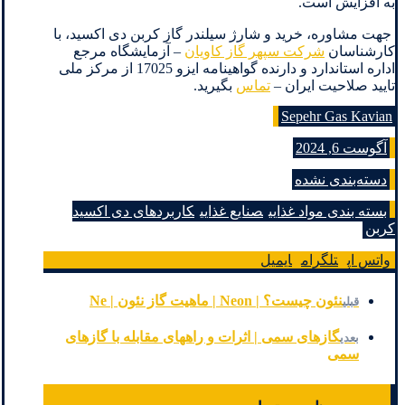
به افزایش است.
جهت مشاوره، خرید و شارژ سیلندر گاز کربن دی اکسید، با
کارشناسان
شرکت سپهر گاز کاویان
– آزمایشگاه مرجع
اداره استاندارد و دارنده گواهینامه ایزو 17025 از مرکز ملی
تایید صلاحیت ایران –
تماس
بگیرید.
Sepehr Gas Kavian
آگوست 6, 2024
دسته‌بندی نشده
بسته بندی مواد غذایی
صنایع غذایی
کاربردهای دی اکسید
کربن
واتس اپ
تلگرام
ایمیل
نئون چیست؟ | Neon | ماهیت گاز نئون | Ne
قبلی
گازهای سمی | اثرات و راههای مقابله با گازهای
بعدی
سمی