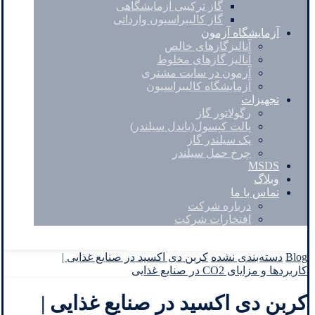
گاز ترکیبی آزمایشگاهی
گاز کالیبراسیون وارداتی
آزمایشگاه آزمون
آنالیزگازهای خالص
آنالیز گازهای مخلوط
آزمون در سایت مشتری
آزمایشگاه کالیبراسیون
تجهیزات
رگولاتور گاز
پالت کپسول(باندل سیلندر)
پک سیلندر گاز
چرخ حمل سیلندر
MSDS
وبلاگ
تماس با ما
درباره شرکت
افتخارات شرکت
Facebook
Twitter
Instagram
Linkedin
Blog
دسته‌بندی نشده
کربن دی اکسید در صنایع غذایی |
کاربردها و مزایای CO2 در صنایع غذایی
کربن دی اکسید در صنایع غذایی |