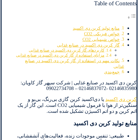
Table of Contents
منابع تولید کربن دی اکسید
خواص فیزیکی CO2
خواص شیمیایی CO2
گاز کربن دی اکسید در صنایع غذایی
کاربردهای گاز کربن دی اکسید در صنایع غذایی
مزایای استفاده از گاز کربن دی اکسید در صنایع غذایی
نکات مهم در استفاده از گاز کربن دی اکسید در صنایع
غذایی
جمع‌بندی
کربن دی اکسید در صنایع غذایی | شرکت سپهر گاز کاویان:
02146835980 -02146837072 – 09022734708
کربن دی اکسید
یا دی‌اکسید کربن گازی بی‌رنگ، بی‌بو و
سنگین‌تر از هوا با فرمول شیمیایی CO2 است. این گاز از یک
اتم کربن و دو اتم اکسیژن تشکیل شده است.
منابع تولید کربن دی اکسید
طبیعی: تنفس موجودات زنده، فعالیت‌های آتشفشانی،