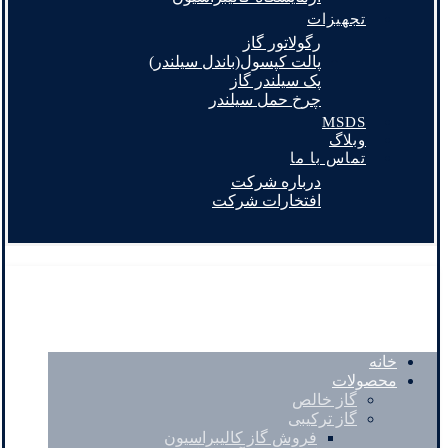
تجهیزات
رگولاتور گاز
پالت کپسول(باندل سیلندر)
پک سیلندر گاز
چرخ حمل سیلندر
MSDS
وبلاگ
تماس با ما
درباره شرکت
افتخارات شرکت
خانه
محصولات
گاز خالص
گاز ترکیبی
فروش گاز کالیبراسیون