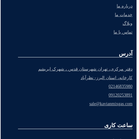
درباره ما
خدمات ما
وبلاگ
تماس با ما
آدرس
دفتر مرکزی، تهران شهرستان قدس ، شهرک ابریشم
کارخانه، استان البرز- نظرآباد
02146835980
09120253891
sale@kavianmixgas.com
ساعت کاری