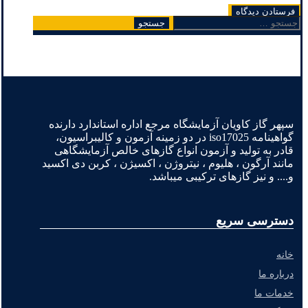
جستجو
برای:
سپهر گاز کاویان آزمایشگاه مرجع اداره استاندارد دارنده
گواهینامه iso17025 در دو زمینه آزمون و کالیبراسیون،
قادر به تولید و آزمون انواع گازهای خالص آزمایشگاهی
مانند آرگون ، هلیوم ، نیتروژن ، اکسیژن ، کربن دی اکسید
و.... و نیز گازهای ترکیبی میباشد.
دسترسی سریع
خانه
درباره ما
خدمات ما