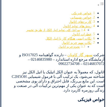
خواص فیزیکی
خواص شیمیایی
کاربردهای اتانول
روش‌های تولید اتانول
مراحل کلی تولید اتیل الکل از طریق تخمیر
خطرات اتانول
نکات ایمنی هنگام کار با اتیل الکل
نکات مهم خرید اتانول
نحوه خرید اتانول
شرکت
سپهر گاز کاویان
– دارنده گواهینامه ISO17025 و
آزمایشگاه مرجع اداره استاندارد – 02146835980 –
02146837072 – 09022734708
اتانول، که معمولاً به عنوان الکل اتیلیک یا اتیل الکل نیز
شناخته می‌شود، یک ترکیب آلی با فرمول شیمیایی C2H5OH
است. این مایع بی‌رنگ، قابل احتراق و دارای بوی مشخصی
است که به عنوان یکی از مهم‌ترین ترکیبات آلی در صنعت و
زندگی روزمره کاربرد دارد.
خواص فیزیکی