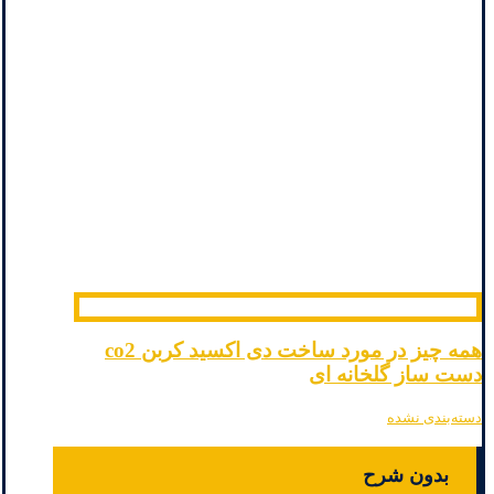
همه چیز در مورد ساخت دی اکسید کربن co2
دست ساز گلخانه ای
دسته‌بندی نشده
بدون شرح