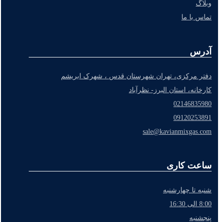
وبلاگ
تماس با ما
آدرس
دفتر مرکزی، تهران شهرستان قدس ، شهرک ابریشم
کارخانه، استان البرز- نظرآباد
02146835980
09120253891
sale@kavianmixgas.com
ساعت کاری
شنبه تا چهارشنبه
8:00 الی 16:30
پنجشنبه