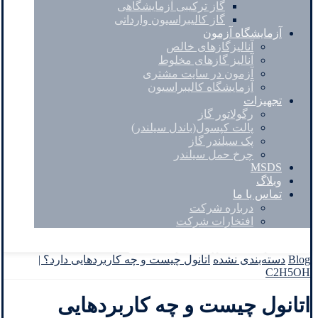
گاز ترکیبی آزمایشگاهی
گاز کالیبراسیون وارداتی
آزمایشگاه آزمون
آنالیزگازهای خالص
آنالیز گازهای مخلوط
آزمون در سایت مشتری
آزمایشگاه کالیبراسیون
تجهیزات
رگولاتور گاز
پالت کپسول(باندل سیلندر)
پک سیلندر گاز
چرخ حمل سیلندر
MSDS
وبلاگ
تماس با ما
درباره شرکت
افتخارات شرکت
Facebook
Twitter
Instagram
Linkedin
Blog
دسته‌بندی نشده
اتانول چیست و چه کاربردهایی دارد؟ |
C2H5OH
اتانول چیست و چه کاربردهایی