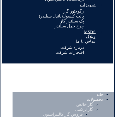
تجهیزات
رگولاتور گاز
پالت کپسول(باندل سیلندر)
پک سیلندر گاز
چرخ حمل سیلندر
MSDS
وبلاگ
تماس با ما
درباره شرکت
افتخارات شرکت
خانه
محصولات
گاز خالص
گاز ترکیبی
فروش گاز کالیبراسیون