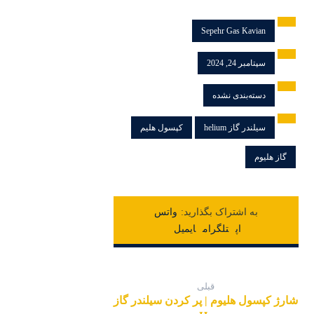
Sepehr Gas Kavian
سپتامبر 24, 2024
دسته‌بندی نشده
سیلندر گاز helium
کپسول هلیم
گاز هلیوم
واتس
اپ
تلگرام
ایمیل
قبلی
شارژ کپسول هلیوم | پر کردن سیلندر گاز