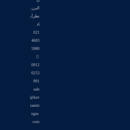
البرز-
نظرآب
اد
021
4683
5980
0912
0253
891
sale
@kav
ianmi
xgas.
com