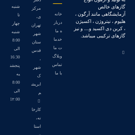
گازهای خالص
شنبه
مرکز
آزمایشگاهی مانند آرگون ،
خانه
تا
ی،
هلیوم ، نیتروژن ، اکسیژن
دربار
چهار
تهران
، کربن دی اکسید و.... و نیز
ه ما
شنبه
شهر
گازهای ترکیبی میباشد.
خدما
8:00
ستان
ت ما
الی
قدس
وبلاگ
16:30
،
تماس
پنجشن
شهر
با ما
به
ک
8:00
ابریش
الی
م
1۲:00
کارخا
نه،
استا
ن