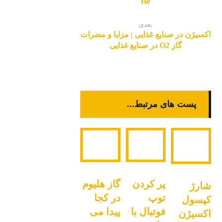
He
بعدی
اکسیژن در صنایع غذایی | مزایا و مضرات
گاز O2 در صنایع غذایی
پست های مرتبط...
پر کردن
گاز هلیوم
شارژ
توپ
در کجا
کپسول
فوتبال با
پیدا می
اکسیژن