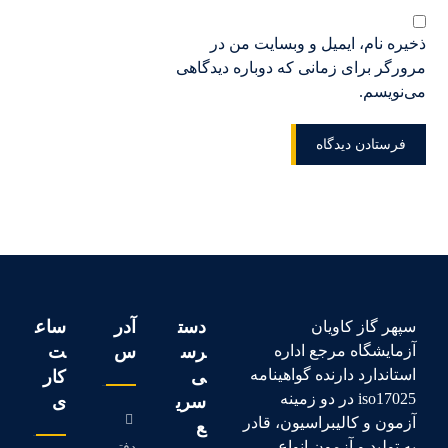
ذخیره نام، ایمیل و وبسایت من در
مرورگر برای زمانی که دوباره دیدگاهی
می‌نویسم.
دست
آدر
ساع
سپهر گاز کاویان
آزمایشگاه مرجع اداره
رس
س
ت
استاندارد دارنده گواهینامه
ی
کار
iso17025 در دو زمینه
سری
ی
آزمون و کالیبراسیون، قادر
ع
به تولید و آزمون انواع
دفتر