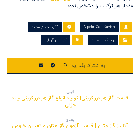
مقدار هر ترکیب را مشخص نمود.
Sepehr Gas Kavian
آگوست ۴, ۲۰۲۵
وبلاگ و مقاله
کروماتوگرافی
قبلی
قیمت گاز هیدروکربنی| تولید انواع گاز هیدروکربنی چند
جزئی
بعدی
آنالیز گاز متان | قیمت آزمون گاز متان و تعیین خلوص