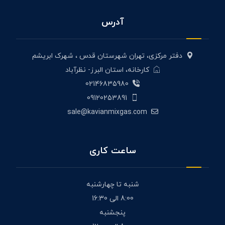
آدرس
دفتر مرکزی، تهران شهرستان قدس ، شهرک ابریشم
کارخانه، استان البرز- نظرآباد
02146835980
09120253891
sale@kavianmixgas.com
ساعت کاری
شنبه تا چهارشنبه
8:00 الی 16:30
پنجشنبه