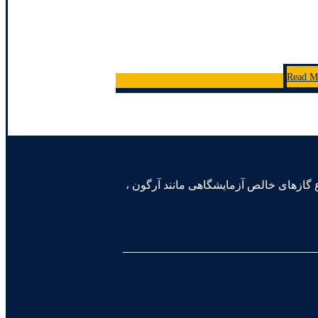
Read M
یون، قادر به تولید و آزمون انواع گازهای خالص آزمایشگاهی مانند آرگون ،