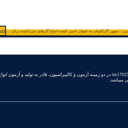
: سپهر گازکاویان به عنوان تامین کننده انواع گازهای سردکننده برای ...
ore
سپهر گاز کاویان آزمایشگاه مرجع اداره استاندارد دارنده گواهینامه iso17025 در دو زمینه آزمون و کالیبراس
ی میباشد.