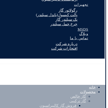
تجهیزات
رگولاتور گاز
پالت کپسول(باندل سیلندر)
پک سیلندر گاز
چرخ حمل سیلندر
MSDS
وبلاگ
تماس با ما
درباره شرکت
افتخارات شرکت
خانه
محصولات
گاز خالص
گاز ترکیبی
فروش گاز کالیبراسیون