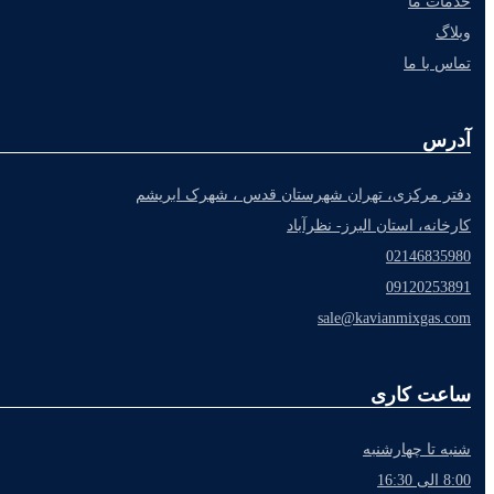
خدمات ما
وبلاگ
تماس با ما
آدرس
دفتر مرکزی، تهران شهرستان قدس ، شهرک ابریشم
کارخانه، استان البرز- نظرآباد
02146835980
09120253891
sale@kavianmixgas.com
ساعت کاری
شنبه تا چهارشنبه
8:00 الی 16:30