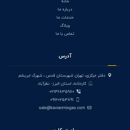
خانه
درباره ما
خدمات ما
وبلاگ
تماس با ما
آدرس
دفتر مرکزی، تهران شهرستان قدس ، شهرک ابریشم
کارخانه، استان البرز- نظرآباد
02146835980
09120253891
sale@kavianmixgas.com