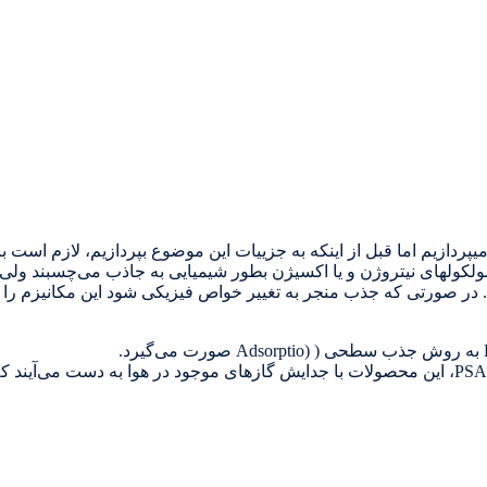
وا مولكولهای نيتروژن و یا اکسیژن بطور شيميايی به جاذب می‌چسبند و
همانطور که می دانید در روش‌های تولید نیتروژن و اکسیژن به روش PSA، این محصولات با جدایش گازهای موجو