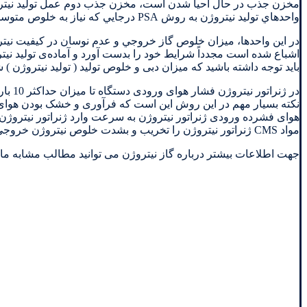
مخزن جذب در حال احیا شدن است، مخزن جذب دوم عمل تولید نیتروژن 
واحدهاي توليد نيتروژن به روش PSA درجايي كه نياز به خلوص متوسط و بالا تا %۹۹/۹ ميباشد موارد استفاده بيشتري دارند.
در اين واحدها، ميزان خلوص گاز خروجي و عدم نوسان در كيفيت نيترو
اشباع شده است مجدداً شرایط خود را بدست آورد و آماده‌ی تولید نی
باید توجه داشته باشید که میزان دبی و خلوص تولید ( تولید نیتروژن 
در ژنراتور نیتروژن فشار هوای ورودی دستگاه تا میزان حداکثر 10 بار گیج مجاز می‌باشد
نکته بسیار مهم در این روش این است که فرآوری و خشک بودن هوای
مواد CMS ژنراتور نیتروژن را تخریب و بشدت خلوص نیتروژن خروجی را کاهش می‌دهد.
جهت اطلاعات بیشتر درباره گاز نیتروژن می توانید مطالب مشابه ما 