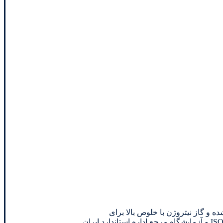
جدا شده و گاز نیتروژن با خلوص بالا برای
تولید کننده و تامین کننده گازهای خالص وترکیبی دارای گواهینامه ISO17025 و آزمایشگاه مرجع اداره استاندارد ایران