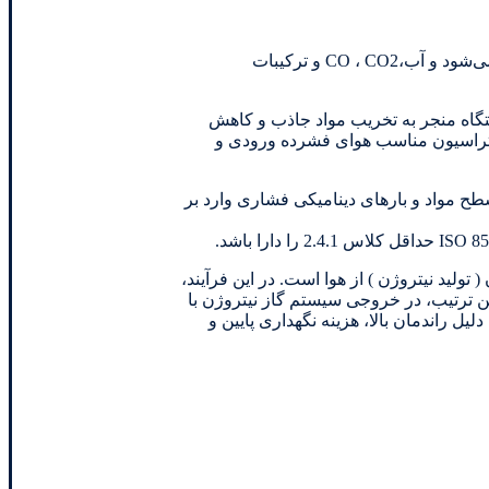
نکته مهم دیگر که همواره باید به آن توجه شود این است که مراحل جذب ترکیبات گازی موجود در هوا به ترتیب از مواد با قطبیت بالاتر آغاز می‌شود و آب،CO ، CO2 و ترکیبات
گاه منجر به تخریب مواد جاذب و کاهش
يلتراسيون مناسب هوای فشرده ورودی و
ح مواد و بارهای ديناميكی فشاری وارد بر
تولید نیتروژن ) از هوا است. در این فرآیند،
ین ترتیب، در خروجی سیستم گاز نیتروژن با
لیل راندمان بالا، هزینه نگهداری پایین و