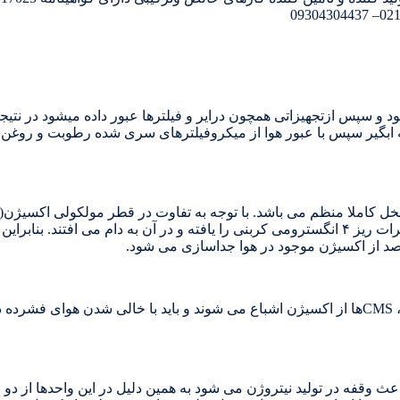
و سپس ازتجهیزاتی همچون درایر و فیلترها عبور داده میشود در نتیج
گیر سپس با عبور هوا از میکروفیلترهای سری شده رطوبت و روغن باق
(۴٫۲ انگستروم)، تنها مولکولهای ریزتر اکسیژن توان نفوذ به داخل حفرات ریز ۴ انگسترومی کربنی را یافته و 
پس از طی مدت زمان مشخصی بسته به اندازه جاذب و دبی خروجی، CMSها از اکسیژن اشباع می شوند و باید 
اعث وقفه در تولید نیتروژن می شود به همین دلیل در این واحدها از دو