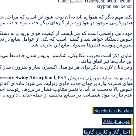
,Other gasses: Hydrogen, neon, helium
krypton and xenon
هیدروکربنی موجود در هوا زودتر از گازهای دیگر جذب مواد جاذب موج
خود دلیل واضحی است که می‌بایست از کیفیت هوای ورودی به دستگا
خلوص دستگاه خواهد شد و گفتنی است که یکی از عوامل شایع در تخري
سرويس پيوسته فيلترها می‌توان مانع اين تخريب شد.
شایان ذکر است تخريب مكانيكی، شكستن و پودر شدن جاذب‌ها می‌توان
اين جاذب‌ها نیز اتفاق بیافتد.
و در پایان لازم به ذکر برای هر دو مدل اکسیژن ساز و نیتروژن ساز کیفیت هوای ورودی به
و در نهایت تولید نیتروژن به روش PSA یا
ressure Swing Adsorption
هوای فشرده وارد برج‌های جذب حاوی زئولیت می‌شود؛ ماده‌ای که توان
خلوص بالا به‌دست می‌آید. با تغییر متناوب فشار در برج‌ها، زئولیت احی
عدم نیاز به مواد شیمیایی، در صنایع مختلف از جمله غذایی، دارویی، 
Sepehr Gas Kavian
فوریه 8, 2022
اخبار گاز و کاربرد گازها