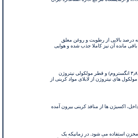
ه درصد بالایی از رطوبت و روغن معلق
ی مانده آن نیز کاملا جذب شده و هوایی
حاوی کربن مولکولارسیو (CMS) با سطوح متخلخل کاملا منظم می باشد. با توجه به تفاوت در قطر مولکولی اکسیژن(۳٫۸ انگستروم) و قطر مولکولی نیتروژن
در آن به دام می افتند. بنابراین مولکول های نیتروژن از لابلای مواد کربنی از
با خالی شدن هوای فشرده داخل، اکسیژن ها از منافذ کربنی بیرون آمده
 مخزن استفاده می شود. در زمانیکه یک