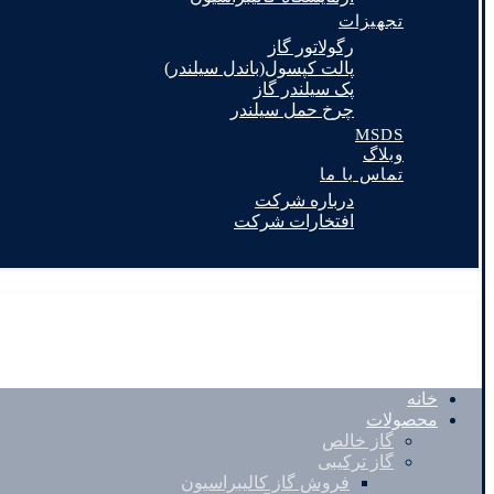
تجهیزات
رگولاتور گاز
پالت کپسول(باندل سیلندر)
پک سیلندر گاز
چرخ حمل سیلندر
MSDS
وبلاگ
تماس با ما
درباره شرکت
افتخارات شرکت
خانه
محصولات
گاز خالص
گاز ترکیبی
فروش گاز کالیبراسیون