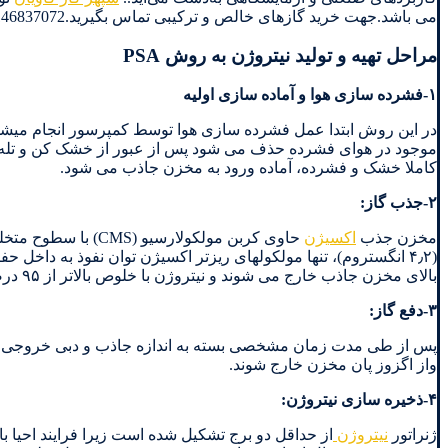
می باشد.جهت خرید گازهای خالص و ترکیبی تماس بگیرید.02146837072– 09304304437
مراحل تهیه و تولید نیتروژن به روش PSA
۱-فشرده سازی هوا و آماده سازی اولیه
در این روش ابتدا عمل فشرده سازی هوا توسط کمپرسور انجام میشود 
موجود در هوای فشرده حذف می شود پس از عبور از خشک کن و تله اب
کاملا خشک و فشرده، آماده ورود به مخزن جاذب می شود.
۲-جذب گاز:
مخزن جذب
اکسیژن
بالای مخزن جاذب خارج می شوند و نیتروژن با خلوص بالاتر از ۹۵ درصد از اکسیژن موجود در هوا جداسازی می شود.
۳-دفع گاز:
واز اگزوز پان مخزن خارج شوند.
۴-ذخیره سازی نیتروژن:
ژنراتور
نیتروژن
از حداقل دو برج تشکیل شده است زیرا فرایند احیا ب