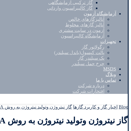
گاز ترکیبی آزمایشگاهی
گاز کالیبراسیون وارداتی
آزمایشگاه آزمون
آنالیزگازهای خالص
آنالیز گازهای مخلوط
آزمون در سایت مشتری
آزمایشگاه کالیبراسیون
تجهیزات
رگولاتور گاز
پالت کپسول(باندل سیلندر)
پک سیلندر گاز
چرخ حمل سیلندر
MSDS
وبلاگ
تماس با ما
درباره شرکت
افتخارات شرکت
Facebook
Twitter
Instagram
Linkedin
Blog
اخبار گاز و کاربرد گازها
گاز نیتروژن وتولید نیتروژن به روش PSA
گاز نیتروژن وتولید نیتروژن به روش PSA