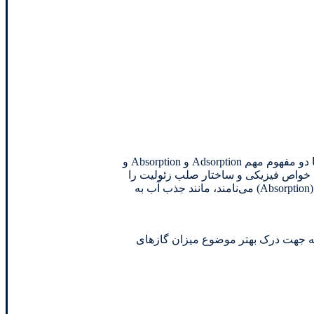
در این بخش به شرح روش جدایش نیتروژن از هوا توسط مواد جاذب میپردازیم اما قبل از اینکه به جزییات این موضوع بپردازیم، لازم است با دو مفهوم مهم Adsorption و Absorption و
لی خواص فيزيكی و ساختار صلب زئوليت را
تغيير نمی‌دهند كه اين مكانيزم را جذب سطحی (Adsorption) می‌نامند. در صورتی كه جذب منجر به تغيير خواص فيزيكی شود اين مكانيزم را (Absorption) می‌نامند، مانند جذب آب به
د در هوا به دست می‌آیند که جهت درک بهتر موضوع میزان گازهای