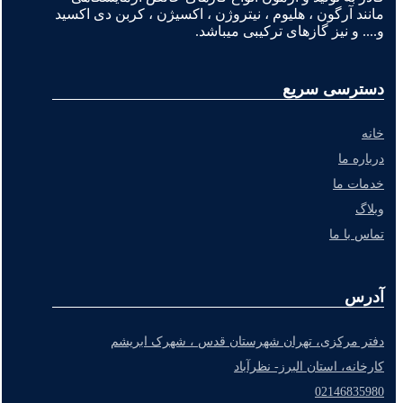
مانند آرگون ، هلیوم ، نیتروژن ، اکسیژن ، کربن دی اکسید
و.... و نیز گازهای ترکیبی میباشد.
دسترسی سریع
خانه
درباره ما
خدمات ما
وبلاگ
تماس با ما
آدرس
دفتر مرکزی، تهران شهرستان قدس ، شهرک ابریشم
کارخانه، استان البرز- نظرآباد
02146835980