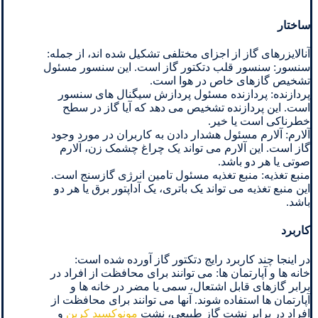
ساختار
آنالایزرهای گاز از اجزای مختلفی تشکیل شده اند، از جمله:
سنسور: سنسور قلب دتکتور گاز است. این سنسور مسئول
تشخیص گازهای خاص در هوا است.
پردازنده: پردازنده مسئول پردازش سیگنال های سنسور
است. این پردازنده تشخیص می دهد که آیا گاز در سطح
خطرناکی است یا خیر.
آلارم: آلارم مسئول هشدار دادن به کاربران در مورد وجود
گاز است. این آلارم می تواند یک چراغ چشمک زن، آلارم
صوتی یا هر دو باشد.
منبع تغذیه: منبع تغذیه مسئول تامین انرژی گازسنج است.
این منبع تغذیه می تواند یک باتری، یک آداپتور برق یا هر دو
باشد.
کاربرد
در اینجا چند کاربرد رایج دتکتور گاز آورده شده است:
خانه ها و آپارتمان ها: می توانند برای محافظت از افراد در
برابر گازهای قابل اشتعال، سمی یا مضر در خانه ها و
آپارتمان ها استفاده شوند. آنها می توانند برای محافظت از
افراد در برابر نشت گاز طبیعی، نشت
مونوکسید کربن
و