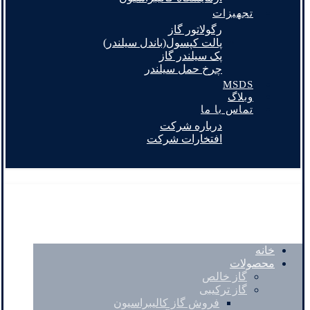
تجهیزات
رگولاتور گاز
پالت کپسول(باندل سیلندر)
پک سیلندر گاز
چرخ حمل سیلندر
MSDS
وبلاگ
تماس با ما
درباره شرکت
افتخارات شرکت
خانه
محصولات
گاز خالص
گاز ترکیبی
فروش گاز کالیبراسیون