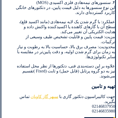
۴. سنسورهای نیمه‌هادی فلزی اکسیدی (MOS)
این نوع سنسورها به دلیل قیمت پایین، در دتکتورهای خانگی
کاربرد گسترده‌ای دارند.
عملکرد: با گرم شدن یک لایه نیمه‌هادی (مانند اکسید قلع)،
سطح آن با گازهای کاهنده یا اکسیدکننده واکنش داده و
هدایت الکتریکی آن تغییر می‌کند.
مزیت: قیمت پایین و قابلیت تشخیص طیف وسیعی از
ترکیبات.
محدودیت: مصرف برق بالا، حساسیت بالا به رطوبت و نیاز
به زمان برای گرم شدن اولیه، و دقت پایین‌تر در مقایسه با
سایر تکنولوژی‌ها.
علاوه بر این دسته‌بندی فنی، دتکتورها از نظر محل استفاده
نیز به دو گروه پرتابل (قابل حمل) و ثابت (Fixed )تقسیم
می‌شوند.
تهیه و تامین
جهت کالیبراسیون دتکتور گازی با
سپهر گاز کاویان
تماس
بگیرید.
02146837950
02146835980