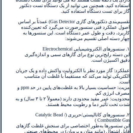
استفاده کنید. همچنین می توانید از یک دستگاه تست دتکتور
گاز برای تست دستگاه استفاده کنید.
تقسیم‌بندی دتکتورهای گازی Gas Detector) عمدتاً بر اساس
اصول عملکرد فنی سنسورصورت می‌گیرد که تعیین‌کننده
کاربرد، دقت و طول عمر دستگاه است. این سنسورها به
چهار دسته اصلی تقسیم می‌شوند:
۱. سنسورهای الکتروشیمیایی Electrochemical
این دسته رایج‌ترین نوع برای گازهای سمی و اندازه‌گیری
دقیق اکسیژن است.
عملکرد: گاز مورد نظر با الکترولیت واکنش داده و یک جریان
الکتریکی تولید می‌کند که مستقیماً با غلظت آن متناسب
است.
مزیت: حساسیت بسیار بالا به غلظت‌های پایین در حد ppm و
مصرف انرژی کم.
محدودیت: عمر مفید محدودی دارند (معمولاً ۲ تا ۳ سال) و به
شدت تحت تأثیر دما و رطوبت محیط هستند.
۲. سنسورهای کاتالیستی/حریری (Catalytic Bead /
Combustible Gas )
این سنسورها به‌طور اختصاصی برای سنجش غلظت گازهای
قابل اشتعال (مانند متان و پروپان) در محیط‌های صنعتی