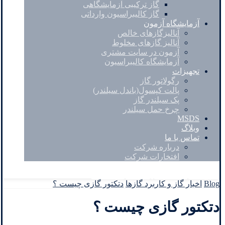
گاز ترکیبی آزمایشگاهی
گاز کالیبراسیون وارداتی
آزمایشگاه آزمون
آنالیزگازهای خالص
آنالیز گازهای مخلوط
آزمون در سایت مشتری
آزمایشگاه کالیبراسیون
تجهیزات
رگولاتور گاز
پالت کپسول(باندل سیلندر)
پک سیلندر گاز
چرخ حمل سیلندر
MSDS
وبلاگ
تماس با ما
درباره شرکت
افتخارات شرکت
Facebook
Twitter
Instagram
Linkedin
Blog
اخبار گاز و کاربرد گازها
دتکتور گازی چیست ؟
دتکتور گازی چیست ؟