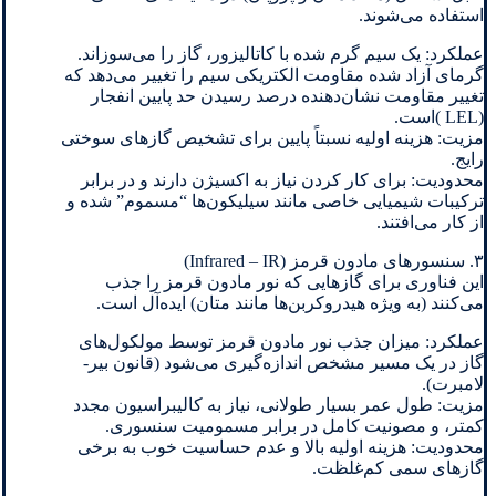
استفاده می‌شوند.
عملکرد: یک سیم گرم شده با کاتالیزور، گاز را می‌سوزاند.
گرمای آزاد شده مقاومت الکتریکی سیم را تغییر می‌دهد که
تغییر مقاومت نشان‌دهنده درصد رسیدن حد پایین انفجار
(LEL )است.
مزیت: هزینه اولیه نسبتاً پایین برای تشخیص گازهای سوختی
رایج.
محدودیت: برای کار کردن نیاز به اکسیژن دارند و در برابر
ترکیبات شیمیایی خاصی مانند سیلیکون‌ها “مسموم” شده و
از کار می‌افتند.
۳. سنسورهای مادون قرمز (Infrared – IR)
این فناوری برای گازهایی که نور مادون قرمز را جذب
می‌کنند (به ویژه هیدروکربن‌ها مانند متان) ایده‌آل است.
عملکرد: میزان جذب نور مادون قرمز توسط مولکول‌های
گاز در یک مسیر مشخص اندازه‌گیری می‌شود (قانون بیر-
لامبرت).
مزیت: طول عمر بسیار طولانی، نیاز به کالیبراسیون مجدد
کمتر، و مصونیت کامل در برابر مسمومیت سنسوری.
محدودیت: هزینه اولیه بالا و عدم حساسیت خوب به برخی
گازهای سمی کم‌غلظت.