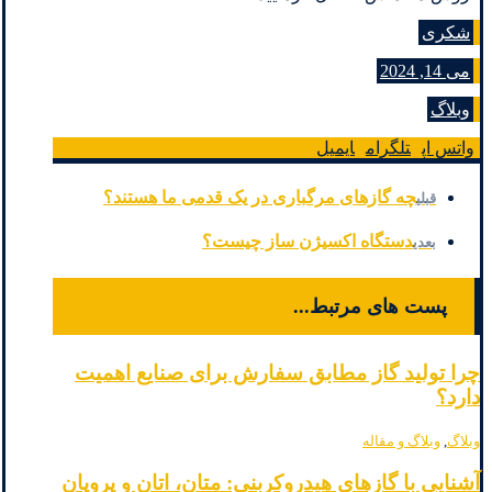
شکری
می 14, 2024
وبلاگ
واتس اپ
تلگرام
ایمیل
چه گازهای مرگباری در یک قدمی ما هستند؟
قبلی
دستگاه اکسیژن ساز چیست؟
بعدی
پست های مرتبط...
چرا تولید گاز مطابق سفارش برای صنایع اهمیت
دارد؟
وبلاگ
,
وبلاگ و مقاله
آشنایی با گازهای هیدروکربنی: متان، اتان و پروپان