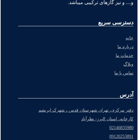
و.... و نیز گازهای ترکیبی میباشد.
دسترسی سریع
خانه
درباره ما
خدمات ما
وبلاگ
تماس با ما
آدرس
دفتر مرکزی، تهران شهرستان قدس ، شهرک ابریشم
کارخانه، استان البرز- نظرآباد
02146835980
09120253891