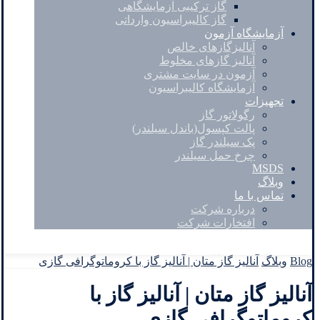
گاز ترکیبی آزمایشگاهی
گاز کالیبراسیون وارداتی
آزمایشگاه آزمون
آنالیزگازهای خالص
آنالیز گازهای مخلوط
آزمون در سایت مشتری
آزمایشگاه کالیبراسیون
تجهیزات
رگولاتور گاز
پالت کپسول(باندل سیلندر)
پک سیلندر گاز
چرخ حمل سیلندر
MSDS
وبلاگ
تماس با ما
درباره شرکت
افتخارات شرکت
Facebook
Twitter
Instagram
Linkedin
Blog
وبلاگ
آنالیز گاز متان | آنالیز گاز با کروماتوگرافی گازی
آنالیز گاز متان | آنالیز گاز با
کروماتوگرافی گازی