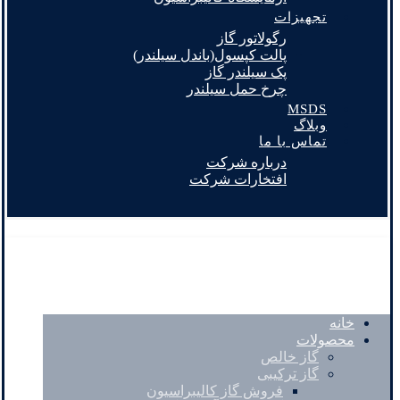
تجهیزات
رگولاتور گاز
پالت کپسول(باندل سیلندر)
پک سیلندر گاز
چرخ حمل سیلندر
MSDS
وبلاگ
تماس با ما
درباره شرکت
افتخارات شرکت
خانه
محصولات
گاز خالص
گاز ترکیبی
فروش گاز کالیبراسیون