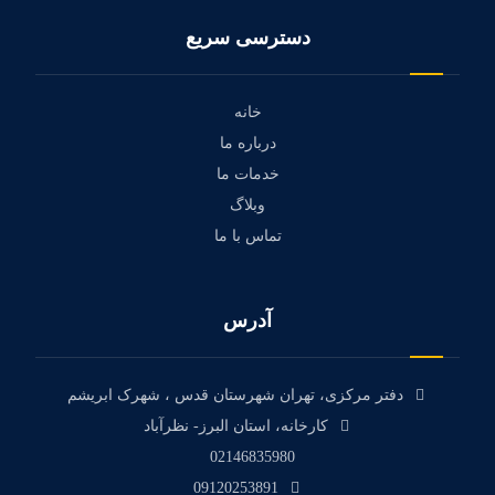
دسترسی سریع
خانه
درباره ما
خدمات ما
وبلاگ
تماس با ما
آدرس
دفتر مرکزی، تهران شهرستان قدس ، شهرک ابریشم
کارخانه، استان البرز- نظرآباد
02146835980
09120253891