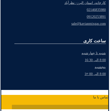
کارخانه، استان البرز- نظرآباد
02146835980
09120253891
sale@kavianmixgas.com
ساعت کاری
شنبه تا چهارشنبه
8:00 الی 16:30
پنجشنبه
8:00 الی 1۲:00
تماس با ما