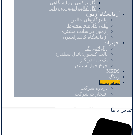
گاز ترکیبی آزمایشگاهی
گاز کالیبراسیون وارداتی
آزمایشگاه آزمون
آنالیزگازهای خالص
آنالیز گازهای مخلوط
آزمون در سایت مشتری
آزمایشگاه کالیبراسیون
تجهیزات
رگولاتور گاز
پالت کپسول(باندل سیلندر)
پک سیلندر گاز
چرخ حمل سیلندر
MSDS
وبلاگ
تماس با ما
درباره شرکت
افتخارات شرکت
Facebook
Twitter
Instagram
Linkedin
تماس با ما