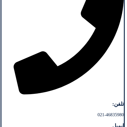
تلفن:
021-46835980
ایمیل