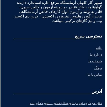
سپهر گاز کاویان آزمایشگاه مرجع اداره استاندارد دارنده
گواهینامه iso17025 در دو زمینه آزمون و کالیبراسیون،
قادر به تولید و آزمون انواع گازهای خالص آزمایشگاهی
مانند آرگون ، هلیوم ، نیتروژن ، اکسیژن ، کربن دی اکسید
و.... و نیز گازهای ترکیبی میباشد.
دسترسی سریع
خانه
درباره ما
خدمات ما
وبلاگ
تماس با ما
آدرس
دفتر مرکزی، تهران شهرستان قدس ، شهرک ابریشم