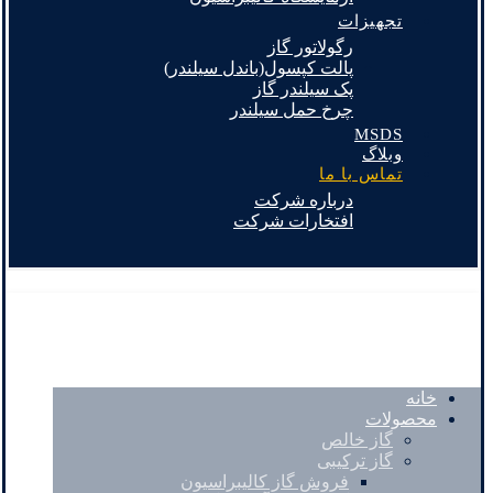
تجهیزات
رگولاتور گاز
پالت کپسول(باندل سیلندر)
پک سیلندر گاز
چرخ حمل سیلندر
MSDS
وبلاگ
تماس با ما
درباره شرکت
افتخارات شرکت
خانه
محصولات
گاز خالص
گاز ترکیبی
فروش گاز کالیبراسیون