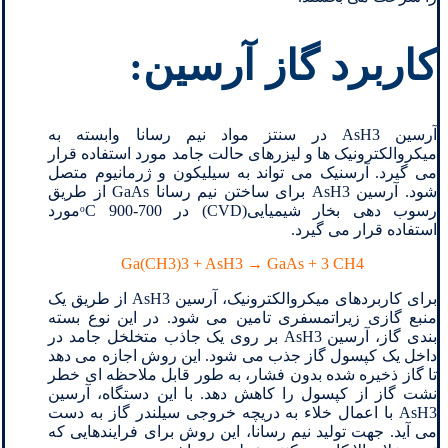
کاربرد گاز آرسین:
آرسین AsH3 در سنتز مواد نیم رسانا وابسته به
میکروالکترونیک ها و لیزرهای حالت جامد مورد استفاده قرار
می گیرد. آرسنیک می تواند به سیلیکون و ژرمانیوم متصل
شود. آرسین AsH3 برای ساختن نیم رسانا GaAs از طریق
رسوب دهی بخار شیمیایی(CVD) در ᵒC 900-700مورد
استفاده قرار می گیرد.
Ga(CH3)3 + AsH3 → GaAs + 3 CH4
برای کاربردهای میکروالکترونیک، آرسین AsH3 از طریق یک
منبع گازی زیراتمسفری تامین می شود. در این نوع بسته
بندی گاز، آرسین AsH3 بر روی یک جاذب متخلخل جامد در
داخل یک کپسول گاز جذب می شود. این روش اجازه می دهد
تا گاز ذخیره شده بدون فشار، به طور قابل ملاحظه ای خطر
نشت گاز از کپسول را کاهش دهد. با این دستگاه، آرسین
AsH3 با اعمال خلاء به دریچه خروجی سیلندر گاز به دست
می آید. جهت تولید نیم رسانا، این روش برای فرایندهایی که