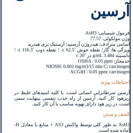
آرسین
فرمول شیمیایی: AsH3
وزن مولکولی: 77.57
اسامی مترادف: هیدروژن آرسنید؛ آرسنیک تری هیدرید
ویژگی ها: گاز؛ نقطه جوش ˚c 62.5- ؛ نقطه ذوب ˚c 116.3- ؛
دانسیته g/mL 3.484 در ˚c 20
حدمجاز: OSHA : 0.05 ppm
NIOSH: 0.002 mg/m3/15 min C; carcinogen
ACGIH : 0.05 ppm; carcinogen
احتیاطات ویژه:
آرسین سرطانزایی انسانی است. با کلیه اسیدهای غلیظ در
زیرهود کار کنید. آرسین از راه جذب تنفسی بینهایت سمی
است، در زیر هود دارای تهویه مناسب با آن کار کنید.
کشف و سنتز:
AsH3 به طور کلی توسط واکنش AS3 + منابع با معادل H-
آماده شده است.