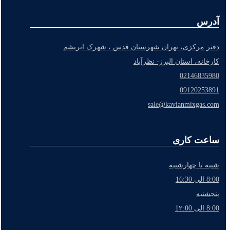
آدرس
دفتر مرکزی، تهران شهرستان قدس ، شهرک ابریشم
کارخانه، استان البرز- نظرآباد
02146835980
09120253891
sale@kavianmixgas.com
ساعت کاری
شنبه تا چهارشنبه
8:00 الی 16:30
پنجشنبه
8:00 الی 1۲:00