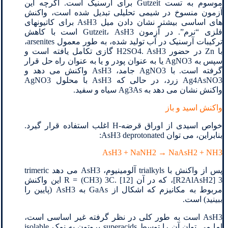
موسوم به تست Gutzeit برای آرسنیک است. اگرچه این
آزمون منسوخ در شیمی تحلیلی تبدیل شده است، واکنش
های اساسی بیشتر نشان دادن میل AsH3 برای کاتیونهای
فلزی “نرم”. در آزمون Gutzeit، AsH3 است با کاهش
ترکیبات آرسنیک در آب تولید شده، به طور معمول arsenites،
با Zn در حضور H2SO4. AsH3 گازی تکامل یافته است و
سپس به AgNO3 یا به عنوان پودر و یا به عنوان راه حل قرار
گرفته است. با AgNO3 جامد، AsH3 واکنش می دهد و
Ag4AsNO3 زرد، در حالی که AsH3 با محلول AgNO3
واکنش نشان می دهد به Ag3As سیاه و سفید.
واکنش اسید و باز
خواص اسیدی از اوراق قرضه-H اغلب استفاده قرار گیرد.
بنابراین، می توان AsH3 deprotonated:
AsH3 + NaNH2 → NaAsH2 + NH3
پس از واکنش با trialkyls آلومینیوم، AsH3 می دهد trimeric
[R2AlAsH2] 3، که در آن R = (CH3) 3C. [12] این واکنش
مربوط به مکانیزم که اشکال از GaAs به AsH3 (پایین را
ببینید) است.
AsH3 است به طور کلی در نظر گرفته غیر اساسی است،
اما می توان آن را توسط superacids پروتون به نمک isolable