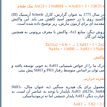
4 AsCl3 + 3 NaBH4 → 4 AsH3 + 3 + 3 BCl3 نمک طعام
در سال 1775 به عنوان گزارش، کارل Scheele آرسنیک (III)
اکسید روی با در حضور اسید کاهش می یابد. این واکنش
مقدمه ای برای آزمون مارش، زیر توضیح داده شده است.
روش دیگر، منابع As3- واکنش با معرف پروتونی به همچنین
تولید این گاز:
Zn3As2 + 6 H + → 2 AsH3 + 3 + Zn2
Na3As + 3 HBR → AsH3 + 3 NaBr
واکنش
درک ما را از خواص شیمیایی AsH3 به خوبی توسعه یافته و
می توان بر اساس متوسط رفتار PH3 و SbH3 پیش بینی.
تجزیه حرارتی
معمول برای یک هیدرید سنگین (به عنوان مثال، SbH3،
H2Te، SnH4)، AsH3 ناپایدار با توجه به عناصر آن است. به
عبارت دیگر، AsH3 پایدار جنبشی اما نه ترمودینامیکی.
2 AsH3 → 3 H2 + 2