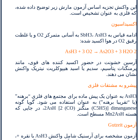
این واکنش تجزیه اساس آزمون مارش زیر توضیح داده شده،
که فلزی به عنوان تشخیص است.
اکسیداسیون
ادامه قیاس به SbH3، AsH3 به آسانی متمرکز O2 و یا غلظت
رقیق O2 در هوا اکسید شده:
2 AsH3 + 3 O2 → As2O3 + 3 H2O
آرسین خشونت در حضور اکسید کننده های قوی، مانند
پرمنگنات پتاسیم، سدیم یا اسید هیپوکلریت نیتریک واکنش
نشان می دهند.
پیشرو به مشتقات فلزی
AsH3 به عنوان یک پیش ماده برای مجتمع های فلزی “برهنه”
(یا “تقریبا برهنه”) به عنوان استفاده می شود. گویا گونه
dimanganese [(C5H5) منگنز (CO) 2] 2AsH، در جایی که
هسته Mn2AsH مسطح است.
آزمون Gutzeit
آزمون مشخصه برای آرسنیک شامل واکنش AsH3 با نقره +،