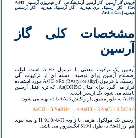
فروش گاز آرسین | گاز آرسین آزمایشگاهی | گاز
هیدروژن آرسنید
|
AsH3
Gas |
گاز
آرسنیک تری هیدرید
|
گاز آرسنیک هیدرید
|
گاز آرسنس
هیدرید
|
Arsine Gas
مشخصات کلی گاز
آرسین
آرسین یک ترکیب معدنی با فرمول AsH3 است. اغلب
اصطلاح آرسین برای توصیف دسته ای از ترکیبات آلی
آرسنیک با فرمول (AsH3-xRx (R=aryl or alkyl مورد استفاده
قرار می گیرد. برای مثال As(C6H5)3، که تری فنیل آرسین
نامیده می شود، یک آرسین است.
AsH3 به طور معمول از واکنش As3+ با H- تهیه می شود:
4 AsCl3 + 3 NaBH4 → 4 AsH3 + 3 NaCl + 3 BCl3
آرسین یک مولکول هرمی با زاویه H-تا-H 91.8ᵒ و سه پیوند
هم ارز As-H به طول 519/1 آنگستروم می باشد.