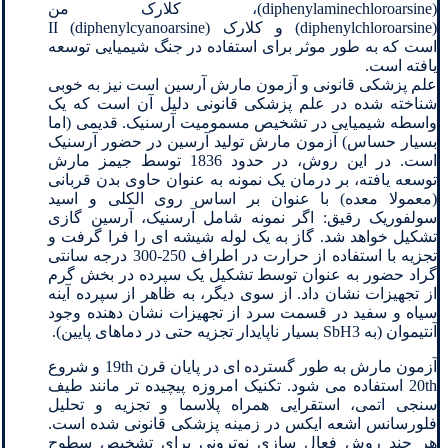
(diphenylaminechloroarsine)، کلارک من
(diphenylchloroarsine) و کلارک II (diphenylcyanoarsine)
است که به طور موثر برای استفاده در جنگ شیمیایی توسعه
یافته است.
علم پزشکی قانونی و آزمون مارش آرسین است نیز به خوبی
شناخته شده در علم پزشکی قانونی دلیل آن است که یک
واسطه شیمیایی در تشخیص مسمومیت آرسنیک. قدیمی (اما
بسیار حساس) آزمون مارش تولید آرسین در حضور آرسنیک
است. در این روش، در حدود 1836 توسط جیمز مارش
توسعه یافته، بر درمان یک نمونه به عنوان حاوی بدن قربانی
(معمولا معده) با عنوان بر اساس روی الکلی و اسید
سولفوریک رقیق: اگر نمونه شامل آرسنیک، آرسین گازی
تشکیل خواهد شد. گاز به یک لوله شیشه ای را فرا گرفت و
تجزیه با استفاده از حرارت در اطراف 250-300 درجه سانتی
گراد حضور به عنوان توسط تشکیل یک سپرده در بخش گرم
از تجهیزات نشان داد. از سوی دیگر، به ظاهر از سپرده آینه
سیاه و سفید در قسمت سرد از تجهیزات نشان دهنده وجود
آنتیموان (به SbH3 بسیار ناپایدار تجزیه حتی در دماهای پایین).
آزمون مارش به طور گسترده ای در پایان قرن 19th و شروع
20th استفاده می شود. تکنیک امروزه پیچیده تر مانند طیف
سنجی اتمی، استقرایی همراه پلاسما و تجزیه و تحلیل
فلورسانس اشعه ایکس در زمینه پزشکی قانونی شده است.
هر چند روش فعال سازی نوترونی برای تشخیص سطوح