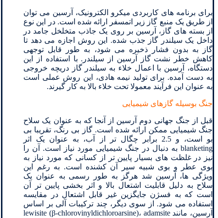
برای برنامه های کاربردی میکرو الکترونیک، آرسین می توان
از طریق یک منبع گاز زیر اتمسفر ارائه شده است. در این نوع
از بسته های گاز، آرسین بر روی یک جاذب متخلخل جامد در
داخل یک سیلندر گاز جذب شده. این روش اجازه می دهد تا
گاز به بدون فشار ذخیره می شود، به طور قابل توجهی
کاهش خطر نشت گاز آرسین از سیلندر. با استفاده از این
دستگاه، آرسین با اعمال خلاء به سیلندر گاز دریچه خروجی
به دست آمده. برای تولید نیمه هادی، این روش عملی است
به عنوان این فرآیند معمولا تحت خلاء بالا به کار گیرند.
جنگ بوسیله گازهای شیمیایی
قبل از جنگ جهانی دوم آرسین از آنجا که به عنوان یک سلاح
جنگ شیمیایی ممکن ارائه شده است. گاز بی رنگ، تقریبا بی
بو است، و 2.5 برابر چگال تر از آب، به عنوان یک اثر
blanketing به دنبال در جنگ شیمیایی مورد نیاز است. آن را
نیز در غلظت های بسیار پایین تر از کسانی که مورد نیاز به
بوی عطر و بوی شبیه سیر آن کشنده است. به رغم این
ویژگی ها، آرسین شد هرگز به طور رسمی به عنوان یک
سلاح به دلیل قابلیت اشتعال بالا و اثر بخشی پایین تر آن
است که به فسژن جایگزین غیر قابل اشتعال در مقایسه
استفاده می شود. از سوی دیگر، چند ترکیبات آلی بر اساس
آرسین، مانند lewisite (β-chlorovinyldichloroarsine)، adamsite