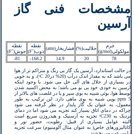
مشخصات فنی گاز
آرسین
جرم
نقطه
نقطه
حلالیت(%)
فشاربخار(atm)
مولکولی(g/mol)
ذوب(˚F)
جوش(˚F)
81-
168.2-
14.9
20
78
در حالت استاندارد، آرسین یک گاز بی رنگ و متراکم تر از هوا
می باشد که به مقدار اندک درآب (20% درᵒC 20)، و به خوبی
در بسیاری از حلال های آلی حل می شود. با وجود اینکه
آرسین به خودی خود بی بو می باشد؛ به محض اکسید شدن
توسط هوا، بوئی شبیه به بوی سیر و یا در غلضت های بالاتر از
ppm 5 بویی شبیه به بوی ماهی دارد. این ترکیب به طور
معمول، به عنوان یک گاز پایدار در نظر گرفته می شود
چراکه در دمای اتاق بسیار کند تجزیه می شود اما در دمای
نزدیک به ᵒC230 تجزیه به آرسنیک و هیدروژن سریع است
البته عوامل بسیاری از قبیل: رطوبت، حضور نور و
کاتالیزورهای خاص( به عنوان مثال آلومنیوم) سرعت تجزیه
را سرعت می بخشند.