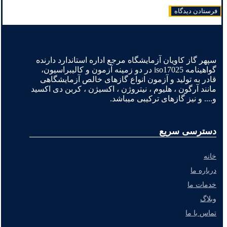
سپهر گاز کاویان آزمایشگاه مرجع اداره استاندارد دارنده
گواهینامه iso17025 در دو زمینه آزمون و کالیبراسیون،
قادر به تولید و آزمون انواع گازهای خالص آزمایشگاهی
مانند آرگون ، هلیوم ، نیتروژن ، اکسیژن ، کربن دی اکسید
و.... و نیز گازهای ترکیبی میباشد.
دسترسی سریع
خانه
درباره ما
خدمات ما
وبلاگ
تماس با ما