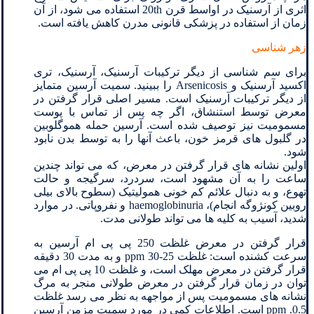
اثری از آرسنیک در اواسط قرن 20th استفاده می شود، از آن
زمان از استفاده در پزشکی قانونی مدرن کاهش یافته است.
زهر شناسی
برای سم شناسی از دیگر ترکیبات آرسنیک، آرسنیک، تری
اکسید آرسنیک و Arsenicosis را ببینید. سمیت آرسین متمایز
از دیگر ترکیبات آرسنیک است. مسیر اصلی قرار گرفتن در
معرض توسط استنشاق، اگر چه پس از تماس با پوست
مسمومیت نیز توصیف شده است. آرسین حمله هموگلوبین
در گلبول های قرمز خون، باعث آنها را به توسط بدن نابود
شود.
اولین نشانه های قرار گرفتن در معرض، که می تواند چندین
ساعت را به آن مشهود است، سردرد، سرگیجه و حالت
تهوع، و به دنبال علائم کم خونی همولیتیک (سطوح بالای بیلی
روبین کونژوگه انجام)، haemoglobinuria و نفروپاتی. در موارد
شدید، آسیب به کلیه ها می تواند طولانی مدت.
قرار گرفتن در معرض غلظت 250 پی پی ام آرسین به
سرعت کشنده است: غلظت 25-30 ppm و به مدت 30 دقیقه
قرار گرفتن در معرض مهلک است، و غلظت 10 پی پی ام می
توان در زمان قرار گرفتن در معرض طولانی منجر به مرگ
نشانه های مسمومیت پس از مواجهه به نظر می رسد غلظت
0.5. ppm است. اطلاعات کمی در مورد سمیت مزمن آرسین