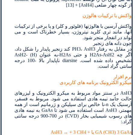
از گونه چهار ضلعی [AsH4] + [13]
واکنش با ترکیبات هالوژن
واکنش آرسین با هالوژنها (فلوئور و کلر) و یا برخی از ترکیبات
آنها، مانند تری کلرید نیتروژن، بسیار خطرناک است و می
تواند در انفجار منجر شود.
چون دانه های زنجیر
در مقابل به رفتار PH3، AsH3 کند زنجیر پایدار را شکل داد،
اگر چه H2As-AsH2 و حتی H2As-به عنوان (H) -AsH2
تشخیص داده شده است. diarsine ناپایدار بالا -100 درجه
سانتی گراد است.
نرم افزار
میکرو الکترونیک برنامه های کاربردی
AsH3 در سنتز مواد مربوط به میکرو الکترونیک و لیزرهای
حالت جامد نیمه هادی استفاده می شود. مربوط به فسفر،
آرسنیک یک n-نا خالص برای سیلیکن و ژرمانیم است از همه
مهمتر، AsH3 است استفاده می شود تا GaAs به نیمه هادی
های رسوب شیمیایی بخار (CVD) در 700-900 درجه سانتی
گراد.:
GA (CH3) 3 GaAs با + AsH3 → + 3 CH4