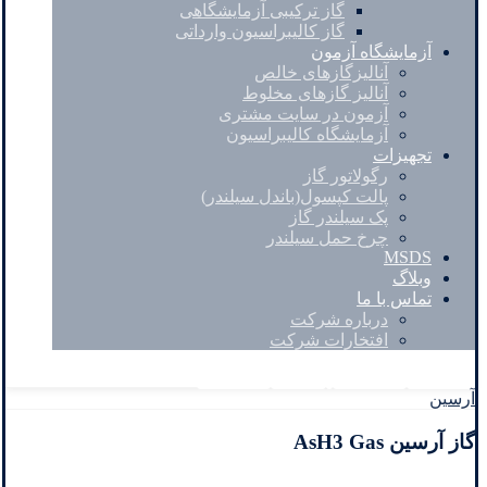
گاز ترکیبی آزمایشگاهی
گاز کالیبراسیون وارداتی
آزمایشگاه آزمون
آنالیزگازهای خالص
آنالیز گازهای مخلوط
آزمون در سایت مشتری
آزمایشگاه کالیبراسیون
تجهیزات
رگولاتور گاز
پالت کپسول(باندل سیلندر)
پک سیلندر گاز
چرخ حمل سیلندر
MSDS
وبلاگ
تماس با ما
درباره شرکت
افتخارات شرکت
Facebook
Twitter
Instagram
Linkedin
آرسین
گاز آرسین AsH3 Gas