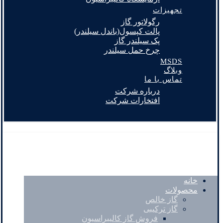
تجهیزات
رگولاتور گاز
پالت کپسول(باندل سیلندر)
پک سیلندر گاز
چرخ حمل سیلندر
MSDS
وبلاگ
تماس با ما
درباره شرکت
افتخارات شرکت
خانه
محصولات
گاز خالص
گاز ترکیبی
فروش گاز کالیبراسیون