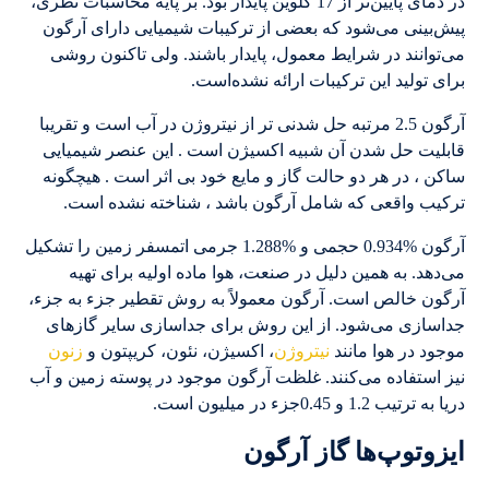
در دمای پایین‌تر از 17 کلوین پایدار بود. بر پایه محاسبات نظری،
پیش‌بینی می‌شود که بعضی از ترکیبات شیمیایی دارای آرگون
می‌توانند در شرایط معمول، پایدار باشند. ولی تاکنون روشی
برای تولید این ترکیبات ارائه نشده‌است.
آرگون 2.5 مرتبه حل شدنی تر از نیتروژن در آب است و تقریبا
قابلیت حل شدن آن شبیه اکسیژن است . این عنصر شیمیایی
ساکن ، در هر دو حالت گاز و مایع خود بی اثر است . هیچگونه
ترکیب واقعی که شامل آرگون باشد ، شناخته نشده است.
آرگون %0.934 حجمی و %1.288 جرمی اتمسفر زمین را تشکیل
می‌دهد. به همین دلیل در صنعت، هوا ماده اولیه برای تهیه
آرگون خالص است. آرگون معمولاً به روش تقطیر جزء به جزء،
جداسازی می‌شود. از این روش برای جداسازی سایر گازهای
موجود در هوا مانند
نیتروژن
، اکسیژن، نئون، کریپتون و
زنون
نیز استفاده می‌کنند. غلظت آرگون موجود در پوسته زمین و آب
دریا به ترتیب 1.2 و 0.45جزء در میلیون است.
ایزوتوپ‌ها گاز آرگون