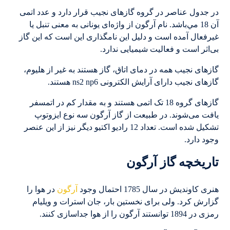
در جدول عناصر در گروه گازهای نجيب قرار دارد و عدد اتمی
آن 18 مي‌باشد. نام آرگون از واژه‌ای يونانی به معنی تنبل يا
غيرفعال آمده است و دليل اين نامگذاری این است که این گاز
بی‌اثر است و فعالیت شیمیایی ندارد.
گازهای نجیب همه در دمای اتاق، گاز هستند به غیر از هلیوم،
گازهای نجیب دارای آرایش الکترونی ns2 np6 هستند.
گازهای گروه 18 تک اتمی هستند و به مقدار کم در اتمسفر
یافت می‌شوند. در طبیعت از گاز آرگون سه نوع ایزوتوپ
تشکیل شده است. تعداد 12 رادیو اکتیو دیگر نیز از این عنصر
وجود دارد.
تاریخچه گاز آرگون
هنری کاوندیش در سال 1785 احتمال وجود
آرگون
در هوا را
گزارش کرد. ولی برای نخستین بار، جان استرات و ویلیام
رمزی در 1894 توانستند آرگون را از هوا جداسازی کنند.