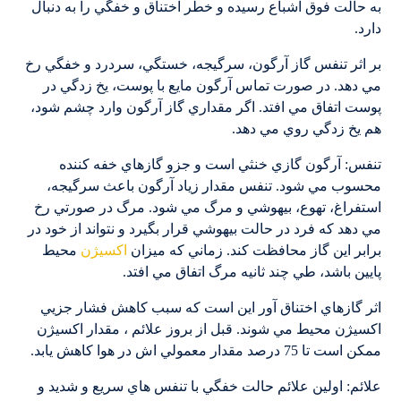
به حالت فوق اشباع رسيده و خطر اختناق و خفگي را به دنبال
دارد.
بر اثر تنفس گاز آرگون، سرگيجه، خستگي، سردرد و خفگي رخ
مي دهد. در صورت تماس آرگون مايع با پوست، يخ زدگي در
پوست اتفاق مي افتد. اگر مقداري گاز آرگون وارد چشم شود،
هم يخ زدگي روي مي دهد.
تنفس: آرگون گازي خنثي است و جزو گازهاي خفه كننده
محسوب مي شود. تنفس مقدار زياد آرگون باعث سرگيجه،
استفراغ، تهوع، بيهوشي و مرگ مي شود. مرگ در صورتي رخ
مي دهد كه فرد در حالت بيهوشي قرار بگيرد و نتواند از خود در
برابر اين گاز محافظت كند. زماني كه ميزان
اكسيژن
محيط
پايين باشد، طي چند ثانيه مرگ اتفاق مي افتد.
اثر گازهاي اختناق آور اين است كه سبب كاهش فشار جزيي
اكسيژن محيط مي شوند. قبل از بروز علائم ، مقدار اكسيژن
ممكن است تا 75 درصد مقدار معمولي اش در هوا كاهش يابد.
علائم: اولين علائم حالت خفگي با تنفس هاي سريع و شديد و