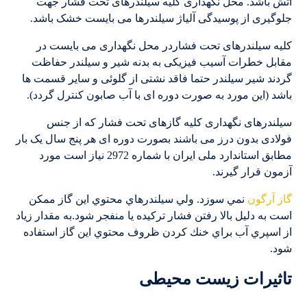
آتش باشد. محل نگهداری کلیه سیلندرهای تحت فشار جهت
جلوگیری از پوسیدگی آلیاژ سیلندرها می بایست خشک باشد.
کلیه سیلندرهای تحت فشاردر محل نگهداری می بایست در
مقابل خطرات آسیب فیزیکی به بدنه شیر و سیلندر حفاظت
گردند شیر سیلندر حتما فاقد نشتی از گلوئی و سایر قسمت ها
باشد (این مورد به صورت دوره ای با آب صابون کنترل گردد).
سیلندرهای نگهداری کلیه گازهای تحت فشار که از جنس
فولادی بدون درز می باشند بصورت دوره ای هر پنج سال یک بار
مطابق استاندارد ملی ایران با شماره 2972 نیاز است مورد
آزمون قرار گیرند.
گاز آرگون
نمي سوزد. ولي سيلندرهاي محتوي اين گاز ممكن
است به دلیل بالا رفتن فشار تركيده يا منفجر شود.به مقدار زياد
از اسپري آب براي خنك كردن ظروف محتوي اين گاز استفاده
شود.
تاثیرات زیست محیطی