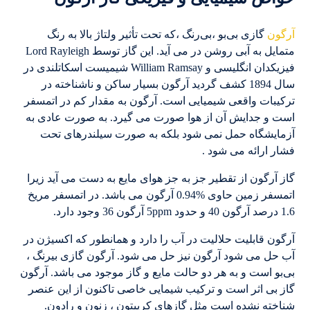
آرگون
گازی بی‌بو ،بی‌رنگ ،که تحت تأثیر ولتاژ بالا به رنگ
متمایل به آبی روشن در می آید. این گاز توسط Lord Rayleigh
فیزیکدان انگلیسی و William Ramsay شیمیست اسکاتلندی در
سال 1894 کشف گردید آرگون بسیار ساکن و ناشناخته در
ترکیبات واقعی شیمیایی است. آرگون به مقدار کم در اتمسفر
است و جدایش آن از هوا صورت می گیرد. به صورت عادی به
آزمایشگاه حمل نمی شود بلکه به صورت سیلندرهای تحت
فشار ارائه می شود .
گاز آرگون از تقطیر جز به جز هوای مایع به دست می آید زیرا
اتمسفر زمین حاوی %0.94 آرگون می باشد. در اتمسفر مریخ
1.6 درصد آرگون 40 و حدود 5ppm آرگون 36 وجود دارد.
آرگون قابلیت حلالیت در آب را دارد و همانطور که اکسیژن در
آب حل می شود آرگون نیز حل می شود. آرگون گازی بیرنگ ،
بی‌بو است و به هر دو حالت مایع و گاز موجود می باشد. آرگون
گاز بی اثر است و ترکیب شیمایی خاصی تاکنون از این عنصر
شناخته نشده است مثل گازهای کریپتون ، زنون و رادون.