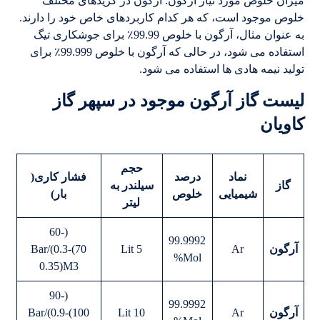
میزان خلوص مورد نیاز آرگون: آرگون در گریدهای مختلف
خلوص موجود است، که هر کدام کاربردهای خاص خود را دارند.
به عنوان مثال، آرگون با خلوص 99.99٪ برای جوشکاری تیگ
استفاده می شود، در حالی که آرگون با خلوص 99.999٪ برای
تولید نیمه هادی ها استفاده می شود.
لیست گاز آرگون موجود در سپهر گاز
کاویان
حجم
نماد
درصد
فشار کاری
(
گاز
سیلندر به
شیمیایی
خلوص
بار)
لیتر
(60-
99.9992
آرگون
Ar
5 Lit
70)Bar/(0.3-
Mol%
0.35)M3
(90-
99.9992
آرگون
Ar
10 Lit
100)Bar/(0.9-