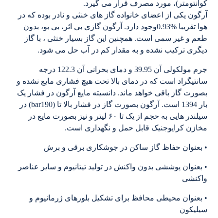
کوانتومتر)، مورد مصرف قرار می گیرد.
آرگون یکی از اعضای خانواده گاز های خنثی و نادر بوده که در
هوا تقریبا %0.93وجود دارد. آرگون گازی بی اثر، بی بو، بدون
طعم و غیر سمی است. همچنین این گاز بسیار خنثی ، با گاز
دیگری ترکیب نشده و به مقدار کم در آب حل می شود.
جرم مولکولی آن 39.95 و دمای بحرانی آن 122.3 درجه
سانتیگراد است که در دمای بالا تحت هیچ فشاری مایع نشده و
بصورت گاز باقی خواهد ماند. دانسیته مایع آرگون در فشار یک
بار 1394 است. آرگون بصورت گاز در فشار بالا تا (bar190) در
سیلندر هایی به حجم از یک تا ۶۰ لیتر و نیز بصورت مایع در
مخازن کرایوجنیک قابل حمل و نگهداری است.
• بعنوان حفاظ گاز ساکن در جوشکاری برقی و برش
• بعنوان پوششی بدون واکنش در تولید تیتانیوم و سایر عناصر
واکنشی
• بعنوان محیطی محافظ برای تشکیل بلورهای ژرمانیوم و
سیلیکون