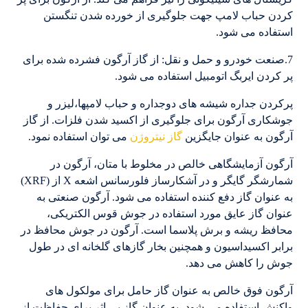
کردن حباب لامپ جهت جلوگیری از خورده شدن تنگستن
استفاده می شود.
7.صنعت خودرو و حمل و نقل: از گاز آرگون فشرده شده برای
پر کردن ایربگ اتومبیل استفاده می شود.
پرکردن جداره شیشه های دوجداره و حباب لامپها،لیزر و
جوشکاری آرگون برای جلوگیری از اکسید شدن فلزات. از گاز
آرگون به عنوان جایگزین
گاز نیتروژن
می توان استفاده نمود.
آرگون آزمایشگاهی خالص در مخلوط با متان، آرگون در
شمارشگر گایگر و در آشکارساز فلورسانس اشعه X از (XRF)
به عنوان گاز دفع کننده استفاده می شود. آرگون صنعتی به
عنوان گاز عایق مورد استفاده در جوش قوس الکتریکی،
محافظ ریشه و برش پلاسما است. آرگون در جوش محافظ در
برابر اکسیداسیون و همچنین بخار گازهای گلخانه ای در طول
جوش را کاهش می دهد.
آرگون فوق خالص به عنوان گاز حامل برای مولکول های
واکنش استفاده می شود، به عنوان گاز بی اثر برای حفاظت از