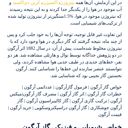
در این آزمایش، آن‌ها همه
نیتروژن
،
اکسیژن
،
کربن دی‌اکسید
و
آب موجود در هوا را از یکدیگر جدا کردند و به این نتیجه رسیدند
که نیتروژن موجود در هوا، %1.5سنگین‌تر از نیتروژن تولید شده
از ترکیب‌های شیمیایی است.
این تفاوت غیر قابل توجیه، توجه آن‌ها را به خود جلب کرد و پس
از چند ماه، نتیجه گرفتند که گاز دیگری در هوا وجود دارد که با
نیتروژن مخلوط شده‌است. پیش از آن، در سال 1882 اثر آرگون
در دو پژوهش جداگانه توسط نوال و هارتلی مشاهده شد. هر دو
نفر، خط‌های جدیدی در طیف جذبی هوا مشاهده کردند، ولی
نتوانستند عنصر سازنده این خط‌ها را شناسایی کنند. آرگون
نخستین گاز نجیبی بود که شناسایی شد.
خواص گاز آرگون | فرمول گازآرگون | عدداتمی آرگون |
خطرات گاز آرگون | اثر گاز آرگون | مصرف گاز آرگون|میکس
آرگون | ترکیب گازی آرگون | گاز کالیبراسیون آرگون | گاز
آرگون جوشکاری | گاز آرگون دراسپکتروسکوپی | خرید آرگون |
قیمت آرگون
خواص شیمیایی و فیزیکی گاز آرگون