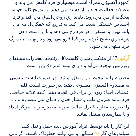
كمبود اكسيژن همراه است. هوشياري فرد كاهش مي يابد و
عضلات فعاليت خود را از دست مي دهند. به تدريج كليه حواس
پنجگانه از بين مي روند. ناپايداري روحي اتفاق مي افتد و فرد
احساس خستگي شديد مي كند. به تدريج كه خفگي ادامه مي
يابد، تهوع و استفراغ در فرد رخ مي دهد و با از دست دادن
هوشياري تشنج كرده و در كما فرو مي رود و در نهايت به مرگ
فرد منتهي مي شود.
آرگون
37 از متلاشي شدن كلسيم40 درنتيجه انفجارات هسته‌اي
زيرزمين بوجود مي‌آيد و داراي نيمه عمر 35 روز است.
مصدوم را به محیط باز منتقل نمائید . در صورت ایست تنفسی
به مصدوم اکسیژن مصنوعی دهید .در صورت ایست قلبی
عملیات احیاء ریوی را برای فرد انجام دهید .کلیه علائم حیاطی
فرد مانند ضربان قلب و فشار خون و دمای بدن مصدوم و …
را بصورت مداوم کنترل نمائید .سریعا مصدوم را به مرکز امداد
و یا بیمارستان منتقل نمائید .
این گاز را باید توسط افراد آموزش دیده حمل و نقل کنید.
سیلندرهای گاز
Ar
سنگین و می توانند خطرناک باشند. اگر نمی