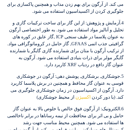
می کند. از آرگون برای بهم زدن مذاب و همچنین پاکسازی برای
جلوگیری کردن از اکسیداسیون استفاده می شود.
4.آزمایش و پژوهش: از این گاز برای ساخت ترکیبات گازی و
تحلیل و آنالیز مواد استفاده می شود. به طور اختصاصی آرگون
به عنوان پلاسما در طیف سنجی ICP ,گاز عایق در کوره های
گرافیتی جذب اتمی GFAAS, گاز حامل در کروماتوگرافی مواد.
از ترکیب آرگون با متان برای شمارنده گازی گایگر یا شمارنده
گایگر مولر برای ذرات بنیادی استفاده می شود. آرگون به
عنوان گاز دافع در ردیاب XRF کاربرد دارد.
5.جوشکاری, برشکاری, پوشش دهی: آرگون در جوشکاری
قوسی به عنوان گاز محافظ و همچنین در برش پلاسما کاربرد
دارد. آرگون از اکسیداسیون در زمان جوشکاری جلوگیری می
کند. (با دور کردن
اکسیژن
از محیط جوشکاری)
6.الکترونیک: از آرگون فوق خالص یا خلوص بالا به عنوان گاز
حامل و بی اثر برای محافظت از نیمه رساناها در برابر ناخالصی
ها استفاده می شود. همچنین محیط مناسب جهت رشد
کریستال های سیلیکونی را نیز فراهم می کند. از آرگون برای پر