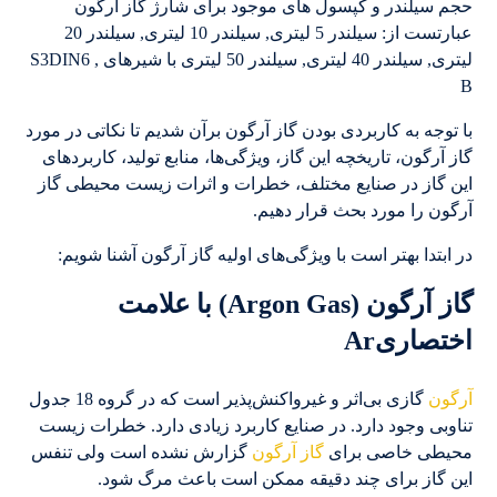
حجم سیلندر و کپسول های موجود برای شارژ گاز آرگون
عبارتست از: سیلندر 5 لیتری, سیلندر 10 لیتری, سیلندر 20
لیتری, سیلندر 40 لیتری, سیلندر 50 لیتری با شیرهای S3DIN6 ,
B
با توجه به کاربردی بودن گاز آرگون برآن شدیم تا نکاتی در مورد
گاز آرگون، تاریخچه این گاز، ویژگی‌ها، منابع تولید، کاربردهای
این گاز در صنایع مختلف، خطرات و اثرات زیست محیطی گاز
آرگون را مورد بحث قرار دهیم.
در ابتدا بهتر است با ویژگی‌های اولیه گاز آرگون آشنا شویم:
گاز آرگون (Argon Gas) با علامت
اختصاریAr
آرگون
گازی بی‌اثر و غیرواکنش‌پذیر است که در گروه 18 جدول
تناوبی وجود دارد. در صنایع کاربرد زیادی دارد. خطرات زیست
محیطی خاصی برای
گاز آرگون
گزارش نشده است ولی تنفس
این گاز برای چند دقیقه ممکن است باعث مرگ شود.