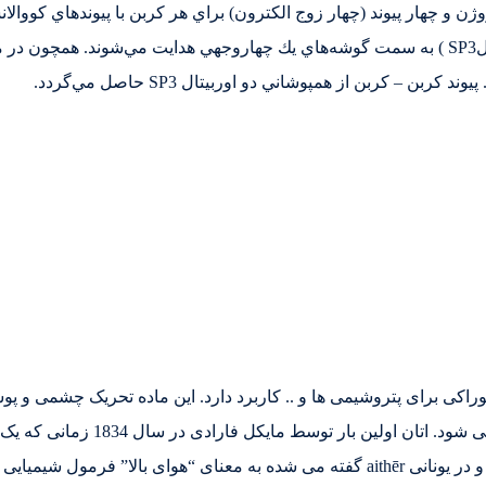
ن و چهار پيوند (چهار زوج الكترون) براي هر كربن با پيوندهاي كووالانس
اتم ديگر متصل شده است، اوربيتالهاي پيوندي آن (اوربيتالSP3 ) به سمت گوشه‌هاي يك چهاروجهي هدا
خوراکی برای پتروشیمی ها و .. کاربرد دارد. این ماده تحریک چشمی و پو
را می گیرد و باعث خفگی می ش