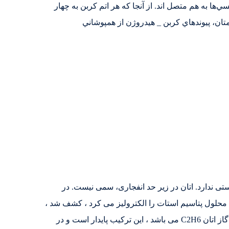
ي‌ها به هم متصل اند. از آنجا كه هر اتم كربن به چهار
يت مي‌شوند. همچون در متان، پيوندهاي كربن _ هيدروژن از همپوشاني
ستی ندارد. اتان در زیر حد انفجاری، سمی نیست. در
ود. اتان اولین بار توسط مایکل فارادی در سال 1834 زمانی که یک محلول پتاسیم استات را الکترولیز می کرد ، کشف شد ،
نام اتان مشتق شده از “اتر” که در گذشته در لاتین aether و در یونانی aithēr گفته می شده به معنای “هوای بالا” فرمول شیمیایی گاز اتان C2H6 می باشد ، این ترکیب پایدار است و در