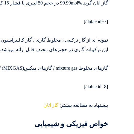
گاز اتان گرید %99.99mol در حجم 50 لیتری با فشار 15 کیلوگرم در سیلندر کربن استیل موجود میباشد.
[table id=7 /]
نمونه ای از گاز ترکیبی ، مخلوط گازی ، گاز کالیبراسی
این ترکیبات گازی در حجم های مختف قابل ارائه میباشد.
گازهای مخلوط mixture gas / گازهای میکس(MIXGAS) / گازهای کالیبراسیون چند جزئی
[table id=8 /]
پیشنهاد به مطالعه بیشتر:
گاز اتان
خواص فیزیکی و شیمیایی