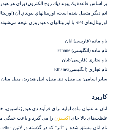
بر اساس قاعدة يك پيوند (يك زوج الكترون) براي هر هيدروژ
اوربيتال‌های SP3 با اوربيتالهاي s هيدروژن نتيجه مي‌شوند. پيوند كربن – كربن از همپوشاني دو اوربيتال SP3 حاصل مي‌گردد.
نام ماده (فارسی):اتان
نام ماده (انگلیسی):Ethane
نام تجاری (فارسی):اتان
نام تجاری (انگلیسی):Ethane
سایر اسامی: بی متیل، دی متیل، اتیل هیدرید، متیل متان
کاربرد
اتان به عنوان ماده اولیه برای فرآیند دی هیدرژناسیون، 
غلظت‌های بالا جای
اکسیژن