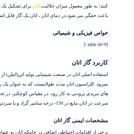
کنند؛ به طور معمول میزان حلالیت
اتان
برای تشکیل یک م
باعث خفگی می شود.در دمای اتان ، اتان یک گاز قابل اشتعال است. هنگامیکه با هوا به نسبت 12%-3
خواص فیزیکی و شیمیائی
[table id=9 /]
کاربرد گاز اتان
استفاده اصلی اتان در صنعت شیمیایی تولید اتن(اتیلن) از 
میرود. کلراسیون اتان مدت طولانیست که به عنوان یک ر
های تبریدی برودتی به کار رود. در مقیاس کوچکتر، در تح
سرعت در اتان مایع در 150- درجه سانتی گراد و یا سردتر غوطه ور شده و خیلی سریع یخ می زند. این انجماد سریع، ساختار اشیاء نرم موجود در حالت مایع را تخریب نمی کند.
مشخصات ایمنی گاز اتان
برخی از اقدامات احتیاطی اضافی در جاییکه اتان به عنو