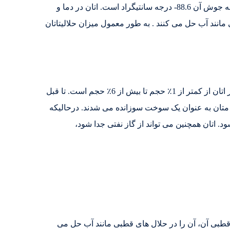
برابر واکنش مقاومت نشان می دهد ، جرم مولی آن 30.07 گرم بر مول می باشد ، نقطه ذوب آن 181.76- درجه سانتیگراد و نقطه جوش آن 88.6- درجه سانتیگراد است. اتان در دما و
 مانند آب حل می کنند . به طور معمول میزان حلالیتاتان
، اتان دومین جزء تشکیل دهنده گاز طبیعی است. تفاوت گاز طبیعی استحصال شده از میادین مختلف گازی در مقدار اتان از کمتر از 1٪ حجم تا بیش از 6٪ حجم است. تا قبل
اه با متان به عنوان یک سوخت سوزانده می شدند. درحالیکه
. اتان همچنین می تواند از گاز نفتی جدا شود،
قطبی آن، آن را در حلال های قطبی مانند آب حل می