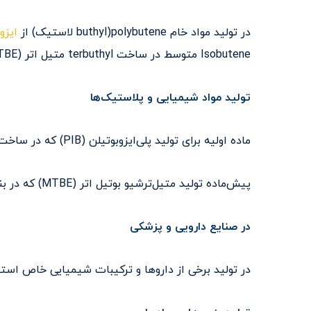
در تولید مواد خام polybutene(buthyl لاستیک) از
ایزو
Isobutene متوسط در ساخت terbuthyl متیل اتر (MTBE) است.
تولید مواد شیمیایی و پلاستیک‌ها
ماده اولیه برای تولید پلی‌ایزوبوتیلن (PIB) که در ساخت لاستیک‌های مصنوعی، چسب‌ها و درزگیرها استفاده می‌شود.
پیش‌ماده تولید متیل‌ترشیو بوتیل اتر (MTBE) که در بنزین به‌عنوان افزودنی ضدضربه (اکتان بوستر) به‌کار می‌رود.
در صنایع دارویی و پزشکی
در تولید برخی از داروها و ترکیبات شیمیایی خاص استف