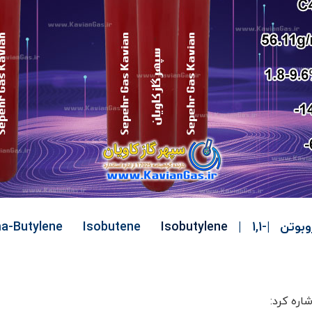
a-Butylene Isobutene
Isobutylene
| 1,1-
اره کرد: