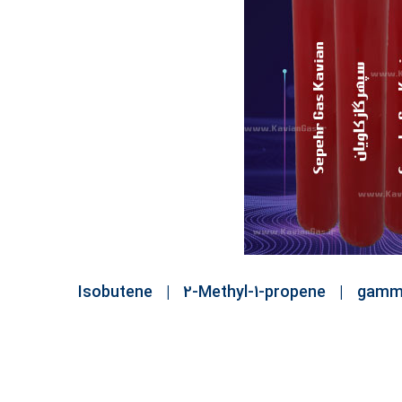
2-Methyl-1-propene
|
gamm