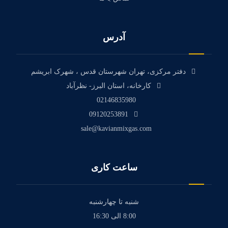
آدرس
دفتر مرکزی، تهران شهرستان قدس ، شهرک ابریشم
کارخانه، استان البرز- نظرآباد
02146835980
09120253891
sale@kavianmixgas.com
ساعت کاری
شنبه تا چهارشنبه
8:00 الی 16:30