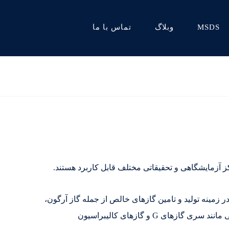
MSDS
وبلاگ
تماس با ما
ز آزمایشگاهی و تحقیقاتی مختلف قابل کاربرد هستند.
ه ISO17025 و همچنین آزمایشگاه مرجع ادره استاندارد با سابقه بیش از 15 سال فعالیت در زمینه تولید و تامین گازهای خالص از جمله گاز آرگون،
گاز نیتروژن، گاز هلیوم در گرید های بالا (آزمایشگاهی) و سایر گازهای مورد استفاده در آزمایشگاه و همچنین تولید گازهای ترکیبی مانند سری گازهای G و گازهای کالیبراسیون