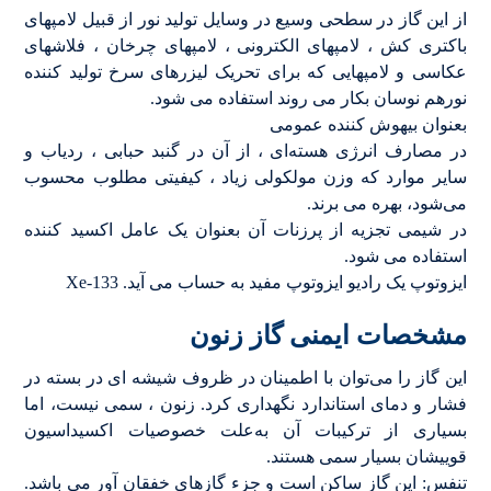
از این گاز در سطحی وسیع در وسایل تولید نور از قبیل لامپهای
باکتری کش ، لامپهای الکترونی ، لامپهای چرخان ، فلاشهای
عکاسی و لامپهایی که برای تحریک لیزرهای سرخ تولید کننده
نورهم نوسان بکار می روند استفاده می شود.
بعنوان بیهوش کننده عمومی
در مصارف انرژی هسته‌ای ، از آن در گنبد حبابی ، ردیاب و
سایر موارد که وزن مولکولی زیاد ، کیفیتی مطلوب محسوب
می‌شود، بهره می برند.
در شیمی تجزیه از پرزنات آن بعنوان یک عامل اکسید کننده
استفاده می شود.
ایزوتوپ یک رادیو ایزوتوپ مفید به حساب می آید. Xe-133
مشخصات ایمنی گاز زنون
این گاز را می‌توان با اطمینان در ظروف شیشه ای در بسته در
فشار و دمای استاندارد نگهداری کرد. زنون ، سمی نیست، اما
بسیاری از ترکیبات آن به‌علت خصوصیات اکسیداسیون
قوییشان بسیار سمی هستند.
تنفس: این گاز ساکن است و جزء گازهای خفقان آور می باشد.