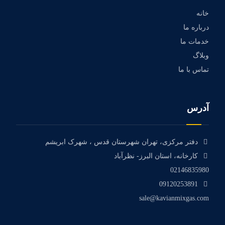
خانه
درباره ما
خدمات ما
وبلاگ
تماس با ما
آدرس
دفتر مرکزی، تهران شهرستان قدس ، شهرک ابریشم
کارخانه، استان البرز- نظرآباد
02146835980
09120253891
sale@kavianmixgas.com