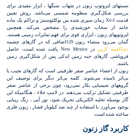
نسبتهای ایزوتوپ زنون در شهاب سنگها ، ابزار مفیدی برای
بررسی شکل‌گیری منظومه شمسی می‌باشد. روش تعیین
قدمت Xe-I زمان سپری شده بین نوکلئوسنتز و تراکم یک ماده
جامد از سحاب خورشیدی را مشخص می‌کند. همچنین
ایزوتوپهای زنون ، ابزاری قوی برای فهم تمایزات زمینی هستند.
گمان می‌رود منشاء زنون 129اضافی که در گازهای چشمه
دی‌اکسید کربن
در New Mexico یافت شده است، حاصل
فروپاشی گازهای جبه زمین اندکی پس از شکل‌گیری زمین
باشند.
زنون از اعضاء عناصر صفر ظرفیتی است که گازهای نجیب یا
بی‌اثر نامیده می‌شوند. کلمه بی‌اثر دیگر برای توصیف این
گروههای شیمیایی بکار نمی‌رود، چون برخی از عناصر صفر
ظرفیتی تشکیل ترکیب می‌دهند. در لامپ خلاء ، هنگامیکه این
گاز بوسیله تخلیه الکتریکی تحریک شود، نور آبی ، رنگ زیبایی
بوجود می‌آورد. با استفاده از چند صد کیلوبار فشار ، زنون فلزی
ساخته شده است.
کاربرد گاز زنون