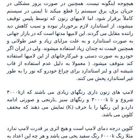
هیچوجه اینگونه نیست. همچنین در صورت بروز مشکلی در
جریان برق، برق سیستم را قطع میکند تا ایمنی در سیستم
کاملاً برقرار شود. اما لامپهای زنون که توسط پلیس توقیف
میشوند، از استاندارد لازم برخوردار نبوده و سبب کاهش دید
راننده مقابل می گردند. این لامپها مدتها است که در بازار جهانی
به صورت استاندارد و به علت مزایای زیاد و عمر طولانی و
همچنین قیمت نه چندان زیاد استفاده میشوند. ولی در ایران اگر
خودرو به صورت دستی و غیرکارخانهای از این لامپها استفاده
کند متوقف میشود. ( معمولا به دلیل عدم استفاده از قاب
شیشه ای و لنز استاندارد برای چراغ خودرو که نور را به طور
غیر استاندارد پخش می کنند.
لامپ های زنون داری رنگهای زیادی می باشند که از۳۰۰۰k
شروع و تا ۳۰۰۰۰k و رنگهای سبز ,نارنجی و صورتی ادامه
دارد.و این رنگها را با حرف (K) نمایش می دهند که مخفف
کلوین می باشد.
کلوین درجه دمای لامپ است و هیچ اثری بر قدرت لامپ ندارد
مثلا رنگ ۶۰۰۰k رنگ سفید یخی می باشد و هر چه این اعداد به