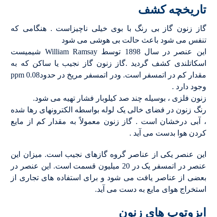
تاریخچه کشف
گاز زنون گاز بی رنگ با بوی خیلی ناچیزاست . هنگامی که
تنفس می شود باعث حالت بی هوشی می شود
این عنصر در سال 1898 توسط William Ramsay شیمیست
اسکاتلندی کشف گردید .گاز زنون گاز نجیب یا ساکن که به
مقدار کم در اتمسفر است. ودر اتمسفر مریخ در حدودppm 0.08
وجود دارد .
زنون فلزی ، بوسیله چند صد کیلوبار فشار تهیه می شود.
رنگ زنون در فضای خالی یک لوله بواسطه الکترونهای رها شده
، آبی درخشان است . گاز زنون معمولاً به مقدار کم از مایع
کردن هوا بدست می آید .
این عنصر یکی از عناصر گروه گازهای نجیب است. میزان این
عنصر در اتمسفر یک در 20 میلیون قسمت است. این عنصر در
بعضی از عناصر یافت می شود و برای استفاده های تجاری از
استخراج هوای مایع به دست می آید.
ایزوتوپ های زنون