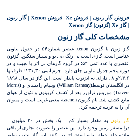
فروش گاز زنون | فروش Xe| فروش Xenon | گاز زنون
| گاز Xe |گزنون| گاز Xenon
مشخصات کلی گاز زنون
گاز زنون یا گزنون xenon عنصر شماره۵۴ در جدول تناوبی
عناصر است. گازی است بی رنگ ،بی بو و بسیار سنگین. گزنون
عنصری با عدد اتمی ۵۴؛ در گروه گازهای بی اثر یا نجیب و در
دوره پنجم جدول تناوبی جای دارد . جرم اتمی ۱۳۱٫۳۰؛ ظرفیتها
۲،۴،۶و ۸ . دارای نه ایزتوپ پایدار است. این گاز در سال ۱۸۹۸
در انگلستان توسط(William Ramsay) ویلیام رامسای و (Morris
Travers) موریس تراورز بعد از کشف کریپتون و نئون از هوای
مایع کشف شد. نام گزنون xenonبه معنی غریب است و میتوان
آن را به غریبه ترجمه کرد.
گاز زنون
به مقدار بسیار کم – یک بخش در ۲۰ میلیون –
دراتمسفر زمین وجود دارد. این عنصر را بصورت تجاری از باقی
مانده های هوای مایع استخراج می کنند. این گاز نجیب بطور