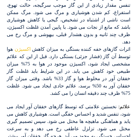
تنفس مقدار زیادی از این گاز موجب سرگیجه، حالت تهوع،
استفراغ، کم شدن هوشیاری و مرگ می شود. مرگ ممکن
است ناشی از اشتباه در تشخیص، گیجی یا کاهش هوشیاری
باشد که مانع از نجات می شود. با پایین آمدن غلظت اکسیژن،
ظرف چند ثانیه و بدون هشدار قبلی، بیهوشی و مرگ رخ می
دهد.
اثرات گازهای خفه کننده بستگی به میزان کاهش
اکسیژن
هوا
توسط آن گاز (فشار جزئی) بستگی دارد. قبل از این که علائم
مشخصی ایجاد شود، اکسیژن موجود در هوا به 75% میزان
طبیعی خود کاهش می یابد. در این شرایط باید غلظت گاز
خفقان آور در مخلوط هوا و گاز 33% باشد. وقتی میزان گاز
خفقان آور به 50% برسد، علائم حادی ایجاد می شود. غلظت
75% ظرف چند دقیقه انسان را می کشد.
علائم:
نخستین علامتی که توسط گازهای خفقان آور ایجاد می
شود، تنفس شدید و احساس خفگی است. هوشیاری کاهش می
یابد و هماهنگی ماهیچه ها مختل می شود. سپس تصمیم گیری
مختل می شود. تزلزل عاطفی رخ می دهد و به سرعت
احساس خستگی به وجود می آید. هرچه گاز خفقان آور بیشتر