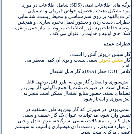
برگه های اطلاعات ایمنی (SDS) شامل اطلاعات در مورد
مواد تشکیل دهنده محصول، خواص فیزیکی و شیمیایی،
اثرات بالقوه بر روی سم شناسی و محیط زیست، شناسایی
خطرات، دست زدن و دستورالعمل ذخیره سازی، و همچنین
توصیه حفاظت پرسنل و اطلاعات مربوط به نیاز حمل و نقل،
کمک های اولیه و هدایت را عنوان می کند .
خطرات عمده
گاز سیس 2_بوتن آنش زا است .
گاز
سیس 2-بوتن
سمی نیست و بوی آن کمی معطر می
باشد.
کلاس DOT خطر (USA): گاز قابل اشتعال
آتش‌سوزی و انفجار: گاز بوتن به طور قابل توجهی قابل
اشتعال است. در صورت نشت یا تجمع ناگهانی گاز بوتن در
فضاهای بسته، حضور منابع اشتعال ممکن است منجر به
آتش‌سوزی و انفجار شود.
سمی بودن: در صورتی که گاز بوتن به طور مستقیم در
تنفس وارد شود، می‌تواند به عنوان یک گاز خفیف و سمی
عمل کند و به مشکلات تنفسی، سرگیجه، عدم تعادل و حتی
در موارد شدید‌تر، از دست دادن هوشیاری و آسیب به سیستم
عصبی مرکزی منجر شود.