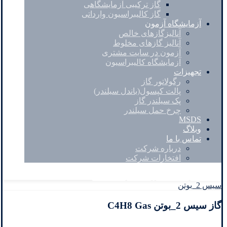
گاز ترکیبی آزمایشگاهی
گاز کالیبراسیون وارداتی
آزمایشگاه آزمون
آنالیزگازهای خالص
آنالیز گازهای مخلوط
آزمون در سایت مشتری
آزمایشگاه کالیبراسیون
تجهیزات
رگولاتور گاز
پالت کپسول(باندل سیلندر)
پک سیلندر گاز
چرخ حمل سیلندر
MSDS
وبلاگ
تماس با ما
درباره شرکت
افتخارات شرکت
Facebook
Twitter
Instagram
Linkedin
سیس 2_بوتن
گاز سیس 2_بوتن C4H8 Gas