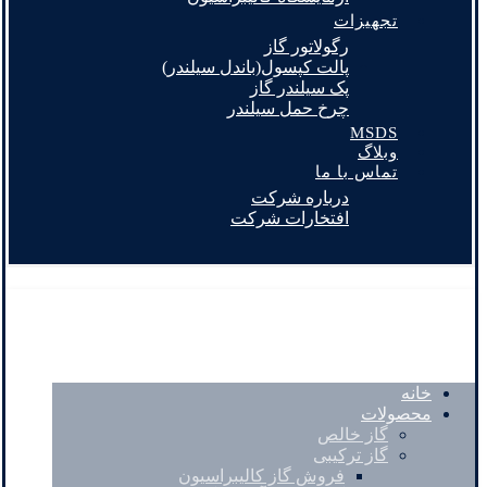
تجهیزات
رگولاتور گاز
پالت کپسول(باندل سیلندر)
پک سیلندر گاز
چرخ حمل سیلندر
MSDS
وبلاگ
تماس با ما
درباره شرکت
افتخارات شرکت
خانه
محصولات
گاز خالص
گاز ترکیبی
فروش گاز کالیبراسیون