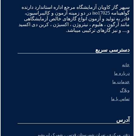
سپهر گاز کاویان آزمایشگاه مرجع اداره استاندارد دارنده
گواهینامه iso17025 در دو زمینه آزمون و کالیبراسیون،
قادر به تولید و آزمون انواع گازهای خالص آزمایشگاهی
مانند آرگون ، هلیوم ، نیتروژن ، اکسیژن ، کربن دی اکسید
و.... و نیز گازهای ترکیبی میباشد.
دسترسی سریع
خانه
درباره ما
خدمات ما
وبلاگ
تماس با ما
آدرس
دفتر مرکزی، تهران شهرستان قدس ، شهرک ابریشم