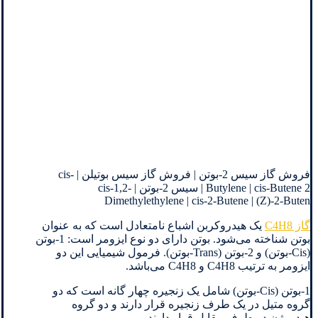
فروش گاز سیس 2-بوتن | فروش گاز سیس بوتیلن | cis-
Butylene | cis-Butene 2 | سیس 2-بوتن | cis-1,2-
Dimethylethylene | cis-2-Butene | (Z)-2-Buten
گاز C4H8
یک هیدروکربن اشباع نامتعادل است که به عنوان
بوتن شناخته می‌شود. بوتن دارای دو نوع ایزومر است: 1-بوتن
(Cis-بوتن) و 2-بوتن (Trans-بوتن). فرمول شیمیایی این دو
ایزومر به ترتیب C4H8 و C4H8 می‌باشد.
1-بوتن (Cis-بوتن) شامل یک زنجیره چهار گانه است که دو
گروه متیل در یک طرف زنجیره قرار دارند و دو گروه
هیدروژن در طرف مقابل قرار دارند.