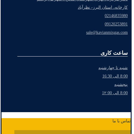
کارخانه، استان البرز- نظرآباد
02146835980
09120253891
sale@kavianmixgas.com
ساعت کاری
شنبه تا چهارشنبه
8:00 الی 16:30
پنجشنبه
8:00 الی 1۲:00
تماس با ما