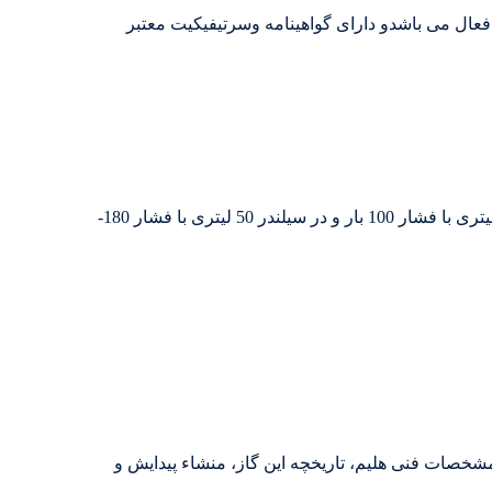
 | هلیم جهت لیزر و نیمه رساناها و..فعال می باشدو دارای گواهینامه وسرتیفیکیت معتبر
گاز هلیوم گرید 99.999 در سیلندر 5 لیتری کربن استیل با فشار 70 بار ، در سیلندر 10 لیتری با فشار 70 و 100 بار ، در سیلندر 20 لیتری با فشار 100 بار و در سیلندر 50 لیتری با فشار 180-
 مشخصات فنی هلیم، تاریخچه این گاز، منشاء پیدایش و