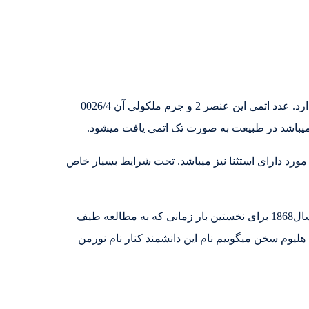
هلیوم(Helium) یکی از عناصر جدول شیمیایی میباشد که در گروه عناصر نجیب یا به عبارتی در گروه 18 اصلی یا 8 فرعی وجود دارد. عدد اتمی این عنصر 2 و جرم ملکولی آن 0026/4
میباشد در طبیعت به صورت تک اتمی یافت میشود.
ورد دارای استثنا نیز میباشد. تحت شرایط بسیار خاص
لغت هلیوم از کلمه ای یونانی(هلیوس) به معنای ایزد خورشید گرفته شده است. ستاره شناسی فرانسوی به نام ژول ژانسن در سال1868 برای نخستین بار زمانی که به مطالعه طیف
لیوم سخن میگوییم نام این دانشمند کنار نام نورمن