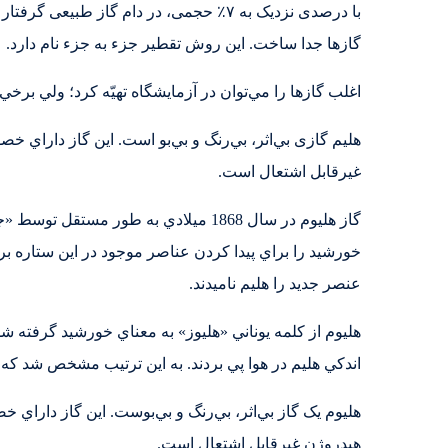
با درصدی نزدیک به ۷٪ حجمی، در دام گا
گازها جدا ساخت. این روش تقطیر جزء به جزء نام دارد.
اغلب گازها را مي‌توان در آزمايشگاه تهيّه کرد؛ ولي برخي 
هليم گازی بي‌اثر، بي‌رنگ و بي‌بو است. اين گاز داراي خ
غيرقابل اشتعال است.
گاز هليوم در سال 1868 ميلادي به ط
خورشيد را براي پيدا کردن عناصر موجود در اين ستاره 
عنصر جديد را هليم ناميدند.
هليوم از کلمه يوناني «هليوز» به معناي خورشيد گرفته شده
اندکي هليم در هوا پي بردند. به اين ترتيب مشخص شد که 0005239.0 درصد از هوا را گاز هليم تشکيل مي‌دهد.
هليوم يک گاز بي‌اثر، بي‌رنگ و بي‌بوست. اين گاز داراي
هيدروژن غيرقابل اشتعال است.