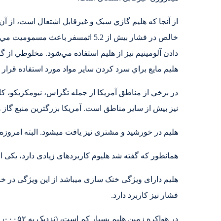
از آنجا که هليم گازي سبک و غيرقابل اشتعال است، از آن 
خالص در فشار بيش از 5.2 اتمسفر 
هليم مايع براي سرد کردن ساير مواد مورد استفاده قرار م
در برخي از مناطق آمريکا از جمله تگزاس، نيومکزيکو، کا
نيز بيش از ساير مناطق است. آمريکا بزرگترين منبع گاز 
هلیم در خورشید و مشتری نیز یافت میشود. البته امروزه 
همانطور که گفته شد هلیوم کاربردهای زیادی دارد، یکی ا
هلیم دارای ویژگی خنک سازی میباشد از این ویژگی در خنک ک
فشار نیز کاربرد دارد.
در هواکره زمین هلیم بسیار کم است، (نزدیک به ۰٫۰۰۰۵۲٪ حجمی)