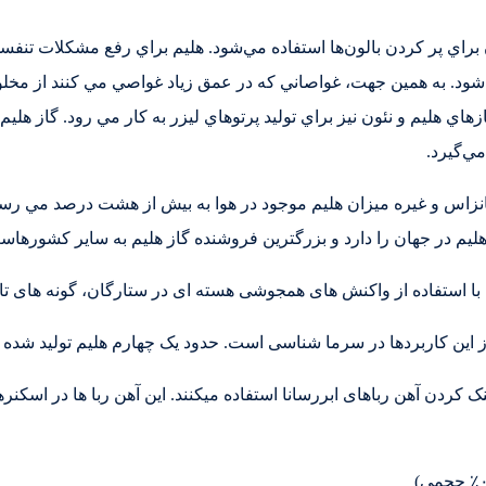
براي پر کردن بالون‌ها استفاده مي‌شود. هليم براي رفع مشکلات تنفسي
باعث مسموميت مي‌شود. به همين جهت، غواصاني که در عمق زياد غواصي مي کنند
ي‌گيرد.
نزاس و غيره ميزان هليم موجود در هوا به بيش از هشت درصد مي رسد. 
هليم در جهان را دارد و بزرگترين فروشنده گاز هليم به ساير کشورهاس
با استفاده از واکنش های همجوشی هسته ای در ستارگان، گونه های تاز
ز این کاربردها در سرما شناسی است. حدود یک چهارم هلیم تولید شده در
ردن آهن رباهای ابررسانا استفاده میکنند. این آهن ربا ها در اسکنرها