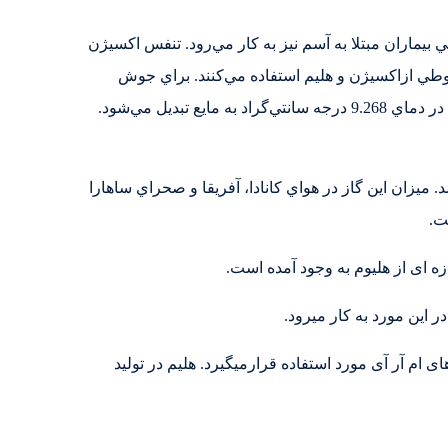
 بيماران مبتلا به آسم نيز به کار مي‌رود. تنفس اکسيژن
 از مخلوطي ازاکسيژن و هليم استفاده مي‌کنند. براي جوش
دادن آلومينيم نيز از هليم استفاده مي‌شود. مخلوطي از گازهاي هليم و نئون نيز براي توليد پرتوهاي ليزر به کار مي رود. گاز هليم در دماي 9.268 درجه سانتي‌گراد به مايع تبديل مي‌شود.
ميزان اين گاز در هواي کانادا، آفريقا و صحراي ساهارا
ت.
ه ای از هلیوم به وجود آمده است.
 این مورد به کار میرود.
ی ام آر آی مورد استفاده قرارمیگیرد. هلیم در تولید