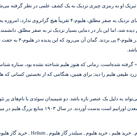
 تبریک او به رمزی چیزی نزدیک به یک کشف علمی در نظر گرفته می‌ش
در ۱۹۳۸، فیزیکدان روس، پیوتر کاپیتسا دریافت که در دمای نزدیک به صفر 
تین مرتبط است. در ۱۹۷۲ همین پدیده در هلیوم-۳ هم دیده شد، اما این بار در دمایی بسیار نزدیک ت
رابرت کلمن ریچاردسون کسانی 
باشد.
شید» گرفته شده‌است. زمانی که هنوز هلیم شناخته نشده بود، ستاره 
زرد طیفی هلیم را دید; برای همین، هنگامی که از نخستین کسانی که هل
شناسایی و اعلام کردند. آن‌ها هلیم را از سنگ کلویت 
د هلیوم , سیلندر گاز هلیوم , Helium , خرید گاز هلیوم , فروش هلیوم