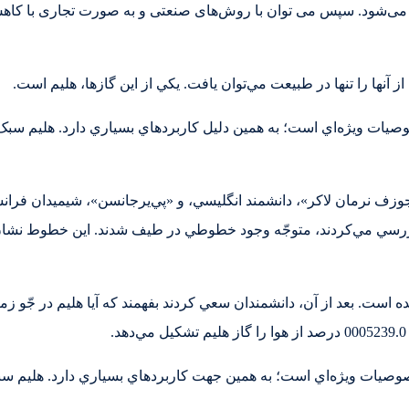
ز طبیعی گرفتار می‌شود. سپس می توان با روش‌های صنعتی و به صورت تجاری با 
از آنها را تنها در طبيعت مي‌توان يافت. يکي از اين گازها، هليم است.
صوصيات ويژه‌اي است؛ به همين دلیل کاربرد‌هاي بسياري دارد. هليم سب
ور مستقل توسط «جوزف نرمان لاکر»، دانشمند انگليسي، و «پي‌يرجانسن»، شيمي
بررسي مي‌کردند، متوجّه وجود خطوطي در طيف شدند. اين خطوط نشان‌د
 است. بعد از آن، دانشمندان سعي کردند بفهمند که آيا هليم در جّو زمين
 خصوصيات ويژه‌اي است؛ به همين جهت کاربرد‌هاي بسياري دارد. هليم 