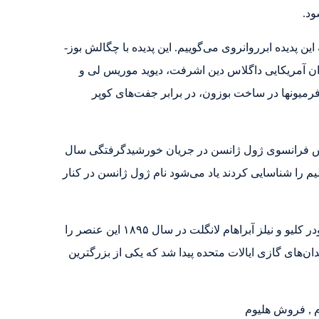
ود.
مطلق، هلیوم-۴ تقریباً هیچ گرانروی ندارد، امروزه به این پدیده ابرروانروی می‌گوییم. این پدیده با چگالش بوز-
ر به صفر مطلق. دانشمندان آمریکایی داگلاس دین اشرفت، دیوید موریس لی و
بودند که به ابرروانروی در هلیوم-۳ پی بردند. گمان آن می‌رود که این پدیده در هلیوم-۳ به جفت فرمیونها در ساخت بوزون، در برابر جفت‌های کوپر
شناس فرانسوی ژول ژانسن در جریان خورشیدگرفتگی سال
یم را شناسایی کردند یاد می‌شود نام ژول ژانسن در کنار
خورشیدگرفتگی، نورمن لاکیر پیشنهاد کرد این خط زرد می‌تواند به دلیل یک عنصر تازه باشد. دو شیمیدان سوئدی با نام‌های پر تئودر کلیو و نیلز آبراهام لانگلت در سال ۱۸۹۵ این عنصر را
که معدن اورانیم است بدست آوردند. در سال ۱۹۰۳ منابع بزرگ هلیم در میدان‌های گازی ایالات متحده پیدا شد که یکی از بزرگترین