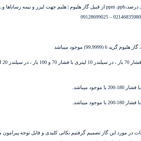
تامین گازهای خالص آزمایشگاهی و گازهای ترکیبی در حد درصد،ppm ،ppb از قبیل گاز هلیوم
اعات در مورد این گاز تصمیم گرفتیم نکاتی کلیدی و قابل توجه پیرامون