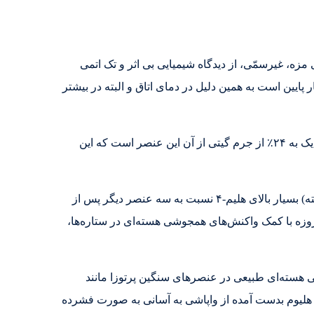
زن اتمی 002602.4 است. این عنصر، بی بو، بی رنگ، بی مزه، غیرسمّی، از دیدگاه شیمیایی بی اثر و تک اتمی
ایین است به همین دلیل در دمای اتاق و البته در بیشتر
هلیوم بعد از هیدروژن دومین عنصر سبک جهان است و از لحاظ فراوانی هم باز بعد از هیدروژن در جایگاه دوم قرار می‌گیرد. نزدیک به ۲۴٪ از جرم گیتی از آن این عنصر است که این
هلیوم به همان صورت که در خورشید و مشتری یافت می‌شود در جهان پیدا می‌شود و این به دلیل انرژی بستگی (به ازای هر هسته) بسیار بالای هلیم-۴ نسبت به سه عنصر دیگر پس از
مه بانگ پدید آمده باشد. امروزه با کمک واکنش‌های همجوشی هسته‌ای در ستاره‌ها،
پیدا می‌شود در اثر واپاشی هسته‌ای طبیعی در عنصرهای سنگین پرتوزا مانند
ب که در اثر واپاشی، ذره‌های بتا از عنصر تابیده شده و هسته هلیم-۴ بدست آمده‌است. هلیوم بدست آمده از واپاشی به آسانی به صورت فشرده