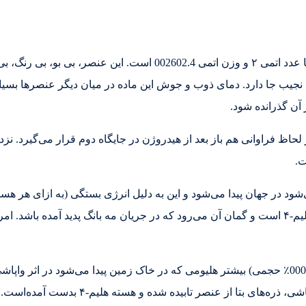
هلیوم (Helium) با نشان شیمیایی He یک عنصر شیمیایی با عدد اتمی ۲ و و
نجیب جا دارد. دمای ذوب و جوش این ماده در میان دیگر عنصرها بسیار پ
آن گذرانده شود.
آن در جدول تناوبی است. بیشتر هلیوم موجود در گیتی، هلیم-۴ است و گمان آن می‌رود که در جریان 
هلیوم در هواکره زمین بسیار کمیاب است (نزدیک به 00052.0٪ حجمی) بیشتر هلیومی که در خاک زمین 
اورانیم و توریم پدید آمده‌است؛ به این ترتی