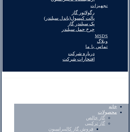
تجهیزات
رگولاتور گاز
پالت کپسول(باندل سیلندر)
پک سیلندر گاز
چرخ حمل سیلندر
MSDS
وبلاگ
تماس با ما
درباره شرکت
افتخارات شرکت
خانه
محصولات
گاز خالص
گاز ترکیبی
فروش گاز کالیبراسیون