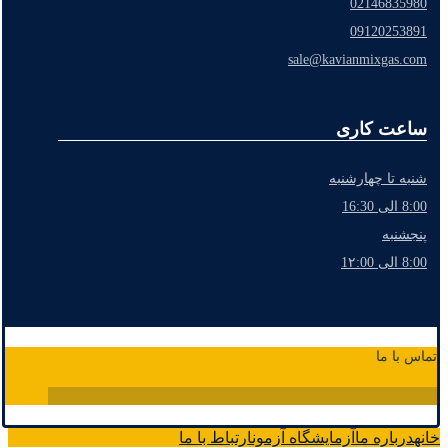
02146835980
09120253891
sale@kavianmixgas.com
ساعت کاری
شنبه تا چهارشنبه
8:00 الی 16:30
پنجشنبه
8:00 الی 1۲:00
تماس با ما
خانه
درباره ما
آزمایشگاه آزمون
ارتباط با ما