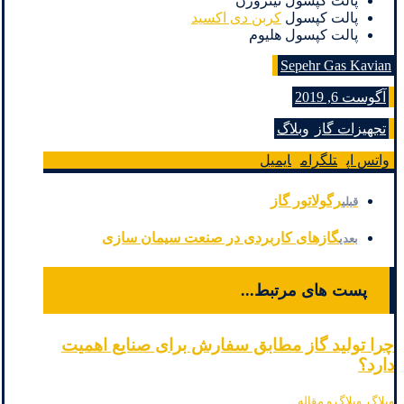
پالت کپسول نیتروژن
پالت کپسول
کربن دی اکسید
پالت کپسول هلیوم
Sepehr Gas Kavian
آگوست 6, 2019
تجهیزات گاز
وبلاگ
واتس اپ
تلگرام
ایمیل
رگولاتور گاز
قبلی
گازهای کاربردی در صنعت سیمان سازی
بعدی
پست های مرتبط...
چرا تولید گاز مطابق سفارش برای صنایع اهمیت
دارد؟
وبلاگ
,
وبلاگ و مقاله