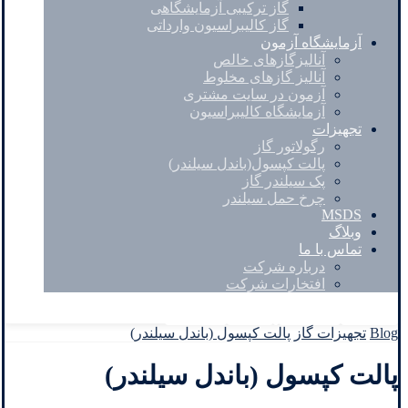
گاز ترکیبی آزمایشگاهی
گاز کالیبراسیون وارداتی
آزمایشگاه آزمون
آنالیزگازهای خالص
آنالیز گازهای مخلوط
آزمون در سایت مشتری
آزمایشگاه کالیبراسیون
تجهیزات
رگولاتور گاز
پالت کپسول(باندل سیلندر)
پک سیلندر گاز
چرخ حمل سیلندر
MSDS
وبلاگ
تماس با ما
درباره شرکت
افتخارات شرکت
Facebook
Twitter
Instagram
Linkedin
Blog
تجهیزات گاز
پالت کپسول (باندل سیلندر)
پالت کپسول (باندل سیلندر)