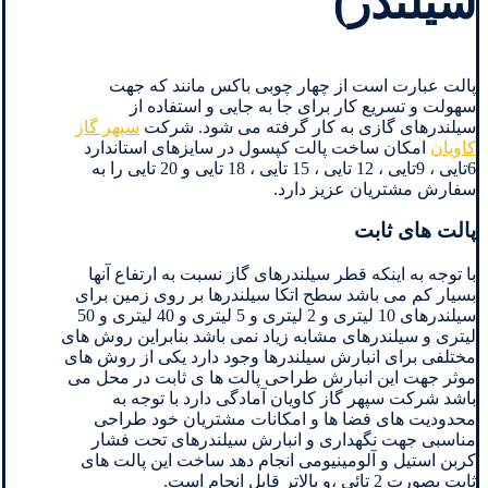
سیلندر)
پالت عبارت است از چهار چوبی باکس مانند که جهت
سهولت و تسریع کار برای جا به جایی و استفاده از
سیلندرهای گازی به کار گرفته می شود. شرکت
سپهر گاز
کاویان
امکان ساخت پالت کپسول در سایزهای استاندارد
6تایی ، 9تایی ، 12 تایی ، 15 تایی ، 18 تایی و 20 تایی را به
سفارش مشتریان عزیز دارد.
پالت های ثابت
با توجه به اینکه قطر سیلندرهای گاز نسبت به ارتفاع آنها
بسیار کم می باشد سطح اتکا سیلندرها بر روی زمین برای
سیلندرهای 10 لیتری و 2 لیتری و 5 لیتری و 40 لیتری و 50
لیتری و سیلندرهای مشابه زیاد نمی باشد بنابراین روش های
مختلفی برای انبارش سیلندرها وجود دارد یکی از روش های
موثر جهت این انبارش طراحی پالت ها ی ثابت در محل می
باشد شرکت سپهر گاز کاویان آمادگی دارد با توجه به
محدودیت های فضا ها و امکانات مشتریان خود طراحی
مناسبی جهت نگهداری و انبارش سیلندرهای تحت فشار
کربن استیل و آلومینیومی انجام دهد ساخت این پالت های
ثابت بصورت 2 تائی ،و بالاتر قابل انجام است.