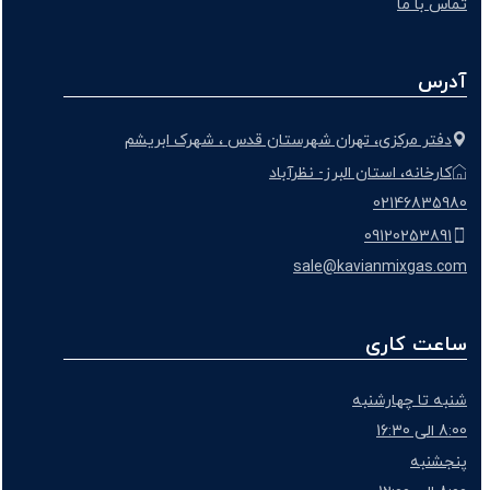
تماس با ما
آدرس
دفتر مرکزی، تهران شهرستان قدس ، شهرک ابریشم
کارخانه، استان البرز- نظرآباد
02146835980
09120253891
sale@kavianmixgas.com
ساعت کاری
شنبه تا چهارشنبه
8:00 الی 16:30
پنجشنبه