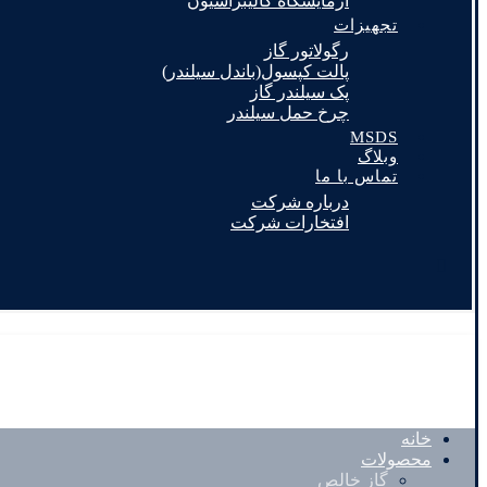
آزمایشگاه کالیبراسیون
تجهیزات
رگولاتور گاز
پالت کپسول(باندل سیلندر)
پک سیلندر گاز
چرخ حمل سیلندر
MSDS
وبلاگ
تماس با ما
درباره شرکت
افتخارات شرکت
خانه
محصولات
گاز خالص