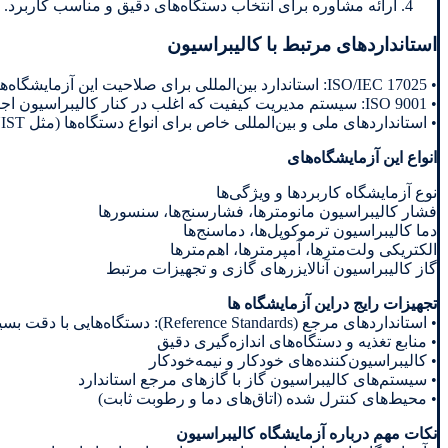
ارائه مشاوره برای انتخاب دستگاه‌های دقیق و مناسب کاربرد.
استانداردهای مرتبط با کالیبراسیون
• ISO/IEC 17025: استاندارد بین‌المللی برای صلاحیت این آزمایشگاه‌ها و آزمایش
• ISO 9001: سیستم مدیریت کیفیت که اغلب در کنار کالیبراسیون اجرا می‌شود
• استانداردهای ملی و بین‌المللی خاص برای انواع دستگاه‌ها (مثل ASTM، ANSI، NIST و غیره)
انواع این آزمایشگاه‌های
نوع آزمایشگاه کاربردها و ویژگی‌ها
فشار کالیبراسیون مانومترها، فشارسنج‌ها، سنسورها
دما کالیبراسیون ترموکوپل‌ها، دماسنج‌ها
الکتریکی ولت‌مترها، آمپرمترها، اهم‌مترها
گاز کالیبراسیون آنالایزرهای گازی و تجهیزات مرتبط
تجهیزات رایج دراین آزمایشگاه ها
• استانداردهای مرجع (Reference Standards): دستگاه‌هایی با دقت بسیار بالا برای مقایسه
• منابع تغذیه و دستگاه‌های اندازه‌گیری دقیق
• کالیبراسیون‌کننده‌های خودکار و نیمه‌خودکار
• سیستم‌های کالیبراسیون گاز با گازهای مرجع استاندارد
• محیط‌های کنترل شده (اتاق‌های دما و رطوبت ثابت)
نکات مهم درباره آزمایشگاه کالیبراسیون