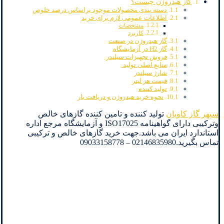
گاز هیدروژن چیست؟
دسته بندی محصولات موجود براساس درصد خلوص
اطلاعات عمومی لازم برای خرید
مشخصات
کاربرد
گاز هیدروژن در صنعت
گاز H2 در آزمایشگاه
فروش تجهیزات سیلندر
منابع اصلی تولید
شارژ سیلندر
قیمت هر لیتر
تولید کننده
نحوه خرید هیدروژن و دریافت بار
سپهر گاز کاویان
تولید کننده و تامین کننده گازهای خالص
وترکیبی دارای گواهینامه ISO17025 و آزمایشگاه مرجع اداره
استاندارد ایران می باشد.جهت خرید گازهای خالص و ترکیبی
تماس بگیرید.02146835980 – 09033158778