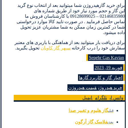
برای خرید گازهیدروژن شما میتوانید بعد از انتخاب نوع گرید
این گاز و حجم مورد نیاز خود از طریق شماره های
02146835980 – 09128699025 با کارشناسان فروش ما
تماس حاصل فرمایید . در صورت تایید کالا موارد درخواستی
شما در کمترین زمان ممکن به شما مشتریان عزیز تحویل
داده میشود.
برای دریافت بار میتوانید بعد از هماهنگی با باربری های معتبر
سفارش خود را درب کارخانه
سپهر گاز کاویان
تحویل بگیرید.
Sepehr Gas Kavian
فوریه 19, 2023
اخبار گاز و کاربرد گازها
خرید هیدروژن
قیمت هیدروژن
واتس اپ
تلگرام
ایمیل
گاز هلیوم و تغییر صدا
قبلی
فلاسک گاز آرگون
بعدی