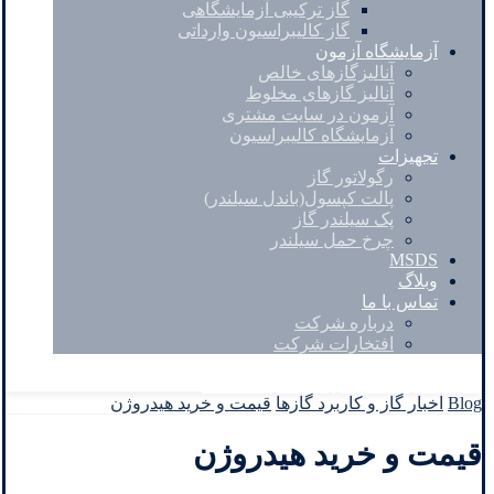
گاز ترکیبی آزمایشگاهی
گاز کالیبراسیون وارداتی
آزمایشگاه آزمون
آنالیزگازهای خالص
آنالیز گازهای مخلوط
آزمون در سایت مشتری
آزمایشگاه کالیبراسیون
تجهیزات
رگولاتور گاز
پالت کپسول(باندل سیلندر)
پک سیلندر گاز
چرخ حمل سیلندر
MSDS
وبلاگ
تماس با ما
درباره شرکت
افتخارات شرکت
Facebook
Twitter
Instagram
Linkedin
Blog
اخبار گاز و کاربرد گازها
قیمت و خرید هیدروژن
قیمت و خرید هیدروژن