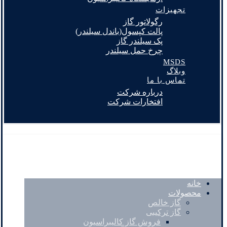
تجهیزات
رگولاتور گاز
پالت کپسول(باندل سیلندر)
پک سیلندر گاز
چرخ حمل سیلندر
MSDS
وبلاگ
تماس با ما
درباره شرکت
افتخارات شرکت
خانه
محصولات
گاز خالص
گاز ترکیبی
فروش گاز کالیبراسیون