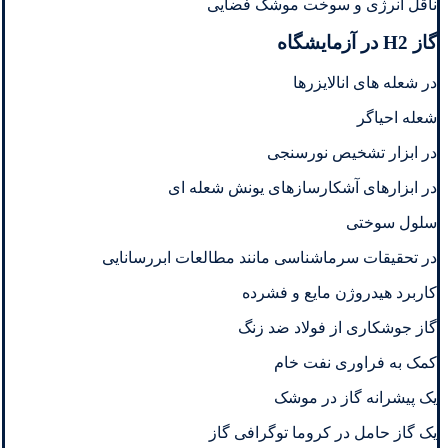
ناقل انرژی و سوخت موشک فضایی
گاز H2 در آزمایشگاه
در شعله های انالایزرها
شعله احیاگر
در ابزار تشخیص نورسنجی
در ابزارهای آشکارسازهای یونش شعله ای
سلول سوختی
در تحقیقات سرماشناسی مانند مطالعات ابررسانایی
کاربرد هیدروژن مایع و فشرده
گاز جوشکاری از فولاد ضد زنگ
کمک به فراوری نفت خام
یک پیشرانه گاز در موشک
یک گاز حامل در کروما توگرافی گاز