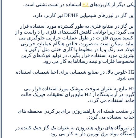
یکی دیگر از کاربردهای
H2
استفاده در تست نشتی است.
این گاز در لیزرهای شیمیایی DF/HF نیز کاربرد دارد.
این گاز در صنایع فلزی به طور گسترده مورد استفاده قرار
می گیرد؛ زیرا توانایی کاهش اکسیدهای فلزی را داراست و از
اکسیداسیون فلزات در طول عملیات حرارتی جلوگیری می
نماید. ممکن است به صورت خالص هنگام عملیات حرارتی
فولاد ضد زنگ و یا در مخلوط با گازی خنثی مثل آرگون یا
نیتروژن مورد استفاده قرار بگیرد. در تولید فولادهای کربن
مخصوصا فلزات و نیمه رساناها به کار می رود.
H2 خلوص بالا، در صنایع شیمیایی برای احیا شیمیایی استفاده
می شود.
H2 مایع به عنوان سوخت موشک مورد استفاده قرار می
گیرد. در آزمایشگاه از H2 مایع برای تحقیقات فیزیک حالت
جامد استفاده می گردد.
در صنعت هسته ای پاراهیدروژن برای پر کردن محفظه های
حباب استفاده می گردد.
در نیروگاه های برق، هیدروژن به عنوان یک گاز خنک کننده در
دستگاه مولد برق توربین دار به کار می رود.