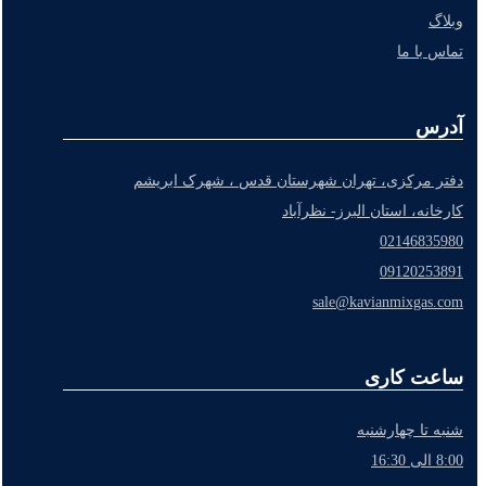
وبلاگ
تماس با ما
آدرس
دفتر مرکزی، تهران شهرستان قدس ، شهرک ابریشم
کارخانه، استان البرز- نظرآباد
02146835980
09120253891
sale@kavianmixgas.com
ساعت کاری
شنبه تا چهارشنبه
8:00 الی 16:30