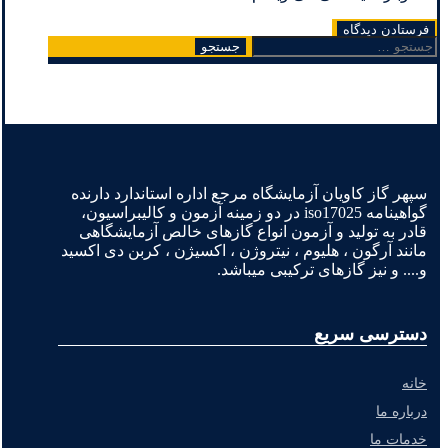
جستجو
برای:
سپهر گاز کاویان آزمایشگاه مرجع اداره استاندارد دارنده
گواهینامه iso17025 در دو زمینه آزمون و کالیبراسیون،
قادر به تولید و آزمون انواع گازهای خالص آزمایشگاهی
مانند آرگون ، هلیوم ، نیتروژن ، اکسیژن ، کربن دی اکسید
و.... و نیز گازهای ترکیبی میباشد.
دسترسی سریع
خانه
درباره ما
خدمات ما