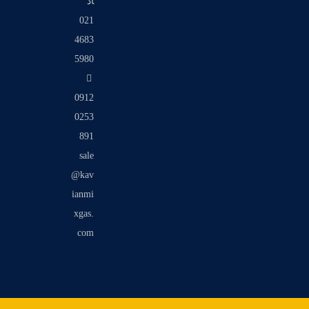
اد
021
4683
5980
0912
0253
891
sale
@kav
ianmi
xgas.
com