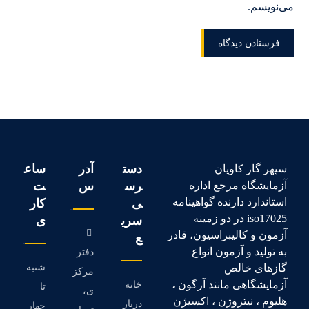
می‌نویسم.
دست
آدر
ساع
سپهر گاز کاویان
آزمایشگاه مرجع اداره
رس
س
ت
استاندارد دارنده گواهینامه
ی
کار
iso17025 در دو زمینه
سری
ی
آزمون و کالیبراسیون، قادر
ع
به تولید و آزمون انواع
دفتر
گازهای خالص
شنبه
مرکز
آزمایشگاهی مانند آرگون ،
خانه
تا
ی،
هلیوم ، نیتروژن ، اکسیژن
دربار
چهار