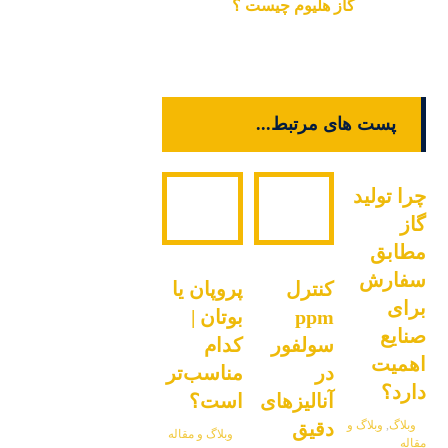
گاز هلیوم چیست ؟
پست های مرتبط...
چرا تولید
گاز
مطابق
سفارش
کنترل
پروپان یا
برای
ppm
بوتان |
صنایع
سولفور
کدام
اهمیت
در
مناسب‌تر
دارد؟
آنالیزهای
است؟
دقیق
وبلاگ
,
وبلاگ و
وبلاگ و مقاله
مقاله