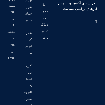
تهران
، کربن دی اکسید و.... و نیز
ه ما
شنبه
شهر
گازهای ترکیبی میباشد.
خدما
8:00
ستان
ت ما
الی
قدس
وبلاگ
16:30
،
تماس
پنجشن
شهر
با ما
به
ک
8:00
ابریش
الی
م
1۲:00
کارخا
نه،
استا
ن
البرز-
نظرآب