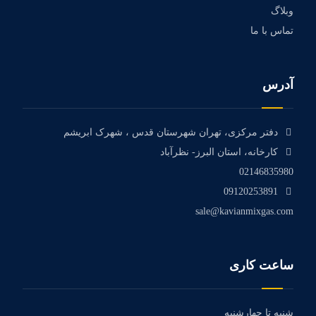
وبلاگ
تماس با ما
آدرس
دفتر مرکزی، تهران شهرستان قدس ، شهرک ابریشم
کارخانه، استان البرز- نظرآباد
02146835980
09120253891
sale@kavianmixgas.com
ساعت کاری
شنبه تا چهارشنبه