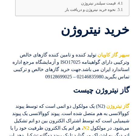
قیمت سیلندر نیتروژن
نحوه خرید نیتروژن و دریافت بار
خرید نیتروژن
سپهر گاز کاویان
تولید کننده و تامین کننده گازهای خالص
وترکیبی دارای گواهینامه ISO17025 و آزمایشگاه مرجع اداره
استاندارد ایران می باشد.جهت خرید گازهای خالص و ترکیبی
تماس بگیرید.02146835980 – 09128699025
گاز نیتروژن چیست
گاز نیتروژن
(N2) یک مولکول دو اتمی است که توسط پیوند
کووالانسی به هم متصل شده است. پیوند کووالانسی یک پیوند
شیمیایی است که توسط اشتراک الکترون بین دو اتم تشکیل
می‌شود. در مولکول
N2
، هر اتم یک الکترون ظرفیت خود را با
اتم دیگر به اشتراک می‌گذارد تا یک پیوند دوگانه تشکیل دهد. این