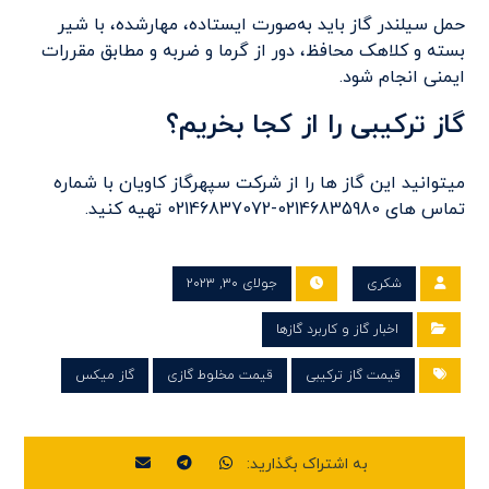
حمل سیلندر گاز باید به‌صورت ایستاده، مهارشده، با شیر
بسته و کلاهک محافظ، دور از گرما و ضربه و مطابق مقررات
ایمنی انجام شود.
گاز ترکیبی را از کجا بخریم؟
میتوانید این گاز ها را از شرکت سپهرگاز کاویان با شماره
تماس های 02146835980-02146837072 تهیه کنید.
شکری
جولای ۳۰, ۲۰۲۳
اخبار گاز و کاربرد گازها
قیمت گاز ترکیبی
قیمت مخلوط گازی
گاز میکس