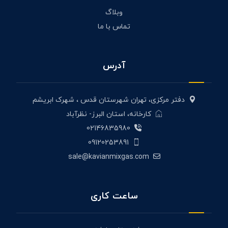
وبلاگ
تماس با ما
آدرس
دفتر مرکزی، تهران شهرستان قدس ، شهرک ابریشم
کارخانه، استان البرز- نظرآباد
02146835980
09120253891
sale@kavianmixgas.com
ساعت کاری