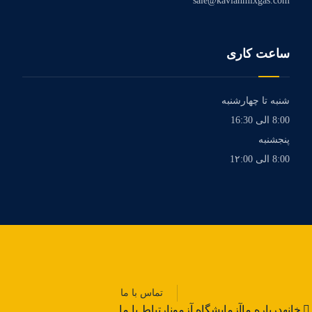
sale@kavianmixgas.com
ساعت کاری
شنبه تا چهارشنبه
8:00 الی 16:30
پنجشنبه
8:00 الی 1۲:00
تماس با ما
خانه
درباره ما
آزمایشگاه آزمون
ارتباط با ما