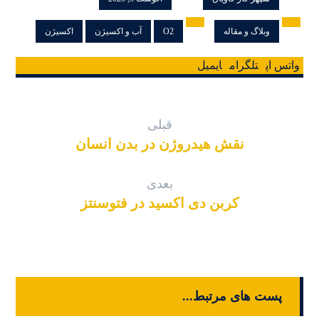
وبلاگ و مقاله
O2
آب و اکسیژن
اکسیژن
واتس اپ
تلگرام
ایمیل
قبلی
نقش هیدروژن در بدن انسان
بعدی
کربن دی اکسید در فتوسنتز
پست های مرتبط...