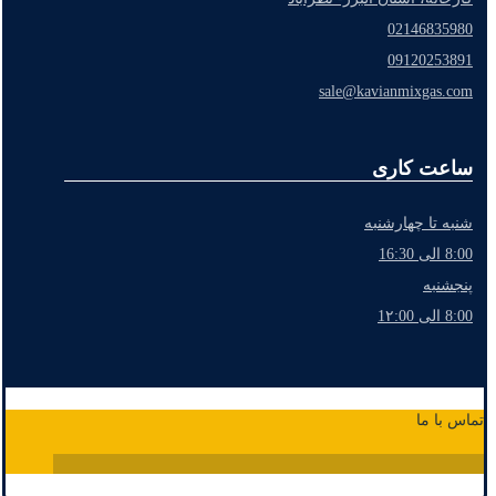
02146835980
09120253891
sale@kavianmixgas.com
ساعت کاری
شنبه تا چهارشنبه
8:00 الی 16:30
پنجشنبه
8:00 الی 1۲:00
تماس با ما