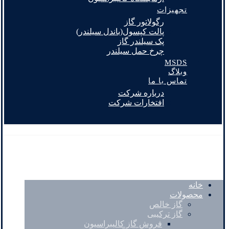
تجهیزات
رگولاتور گاز
پالت کپسول(باندل سیلندر)
پک سیلندر گاز
چرخ حمل سیلندر
MSDS
وبلاگ
تماس با ما
درباره شرکت
افتخارات شرکت
خانه
محصولات
گاز خالص
گاز ترکیبی
فروش گاز کالیبراسیون