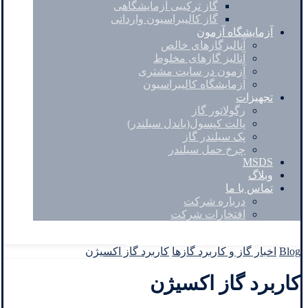
گاز ترکیبی آزمایشگاهی
گاز کالیبراسیون وارداتی
آزمایشگاه آزمون
آنالیزگازهای خالص
آنالیز گازهای مخلوط
آزمون در سایت مشتری
آزمایشگاه کالیبراسیون
تجهیزات
رگولاتور گاز
پالت کپسول(باندل سیلندر)
پک سیلندر گاز
چرخ حمل سیلندر
MSDS
وبلاگ
تماس با ما
درباره شرکت
افتخارات شرکت
Facebook
Twitter
Instagram
Linkedin
Blog
اخبار گاز و کاربرد گازها
کاربرد گاز اکسیژن
کاربرد گاز اکسیژن