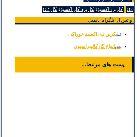
O2
کاربرد اکسیژن
کاربرد گاز اکسیژن
گاز O2
واتس اپ
تلگرام
ایمیل
کربن دی اکسید خوراکی
قبلی
انواع گازکالیبراسیون
بعدی
پست های مرتبط...