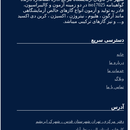
گواهینامه iso17025 در دو زمینه آزمون و کالیبراسیون،
قادر به تولید و آزمون انواع گازهای خالص آزمایشگاهی
مانند آرگون ، هلیوم ، نیتروژن ، اکسیژن ، کربن دی اکسید
و.... و نیز گازهای ترکیبی میباشد.
دسترسی سریع
خانه
درباره ما
خدمات ما
وبلاگ
تماس با ما
آدرس
دفتر مرکزی، تهران شهرستان قدس ، شهرک ابریشم
کارخانه، استان البرز- نظرآباد