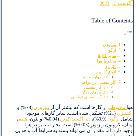
آگوست 13, 2023
Table of Contents
نیتروژن
آرگون
سایر گازها
مخلوط هوا
کاربرد
انواع کاربرد
موارد بیشتر
گاز تنفسی در غواصی
گاز تنفسی
گازهای دیگر
گاز تنفسی غواصی
هوا
مخلوطی
از گازها است که بیشتر آن از
نیتروژن
(78%) و
اکسیژن
(21%) تشکیل شده است. سایر گازهای موجود
شامل
آرگون
(0.9%)،
دی اکسید کربن
(0.04%) و نئون،
هلیم
،
متان، کریپتون و زنون (0.03%) است. بخار آب نیز در هوا
وجود دارد، اما مقدار آن می تواند بسته به شرایط آب و هوایی