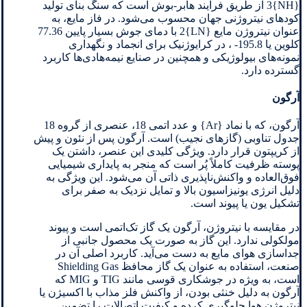
{NH}3 از طریق فرآیند هابر-بوش است که سنگ بنای تولید
کودهای نیتروژنی جهان محسوب می‌شود. در فاز مایع، به
عنوان نیتروژن مایع {LN}2 با دمای جوش بسیار پایین 77.36
کلوین یا 195.8- ، در کرایوژنیک برای انجماد و نگهداری
نمونه‌های بیولوژیکی و همچنین در صنایع نیمه‌هادی‌ها کاربرد
گسترده دارد.
آرگون
آرگون، که با نماد {Ar} و عدد اتمی 18، عنصری از گروه 18
جدول تناوبی (گازهای نجیب) است. آرگون پس از نئون و پیش
از کریپتون قرار دارد. ویژگی کلیدی این عنصر، داشتن یک
پوسته ظرفیت کاملاً پُر است که منجر به پایداری شیمیایی
فوق‌العاده و واکنش‌ناپذیری ذاتی آن می‌شود. این ویژگی به
دلیل انرژی یونیزاسیون بالا و تمایل نزدیک به صفر برای
تشکیل یون یا پیوند است.
در مقایسه با نیتروژن، آرگون یک گاز تک‌اتمی است و پیوند
مولکولی ندارد. این گاز به صورت یک محصول جانبی از
جداسازی هوای مایع به دست می‌آید. کاربرد اصلی آن در
صنعت، استفاده به عنوان یک گاز محافظ Shielding Gas
است، به ویژه در جوشکاری قوسی مانند TIG و MIG که
آرگون به دلیل خنثی بودن، از واکنش فلز مذاب با اکسیژن یا
نیتروژن هوا جلوگیری کرده و کیفیت اتصالات را تضمین