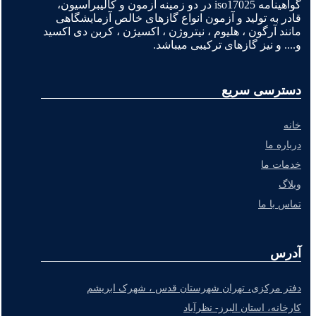
گواهینامه iso17025 در دو زمینه آزمون و کالیبراسیون،
قادر به تولید و آزمون انواع گازهای خالص آزمایشگاهی
مانند آرگون ، هلیوم ، نیتروژن ، اکسیژن ، کربن دی اکسید
و.... و نیز گازهای ترکیبی میباشد.
دسترسی سریع
خانه
درباره ما
خدمات ما
وبلاگ
تماس با ما
آدرس
دفتر مرکزی، تهران شهرستان قدس ، شهرک ابریشم
کارخانه، استان البرز- نظرآباد