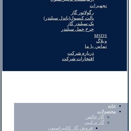
تجهیزات
رگولاتور گاز
پالت کپسول(باندل سیلندر)
پک سیلندر گاز
چرخ حمل سیلندر
MSDS
وبلاگ
تماس با ما
درباره شرکت
افتخارات شرکت
خانه
محصولات
گاز خالص
گاز ترکیبی
فروش گاز کالیبراسیون