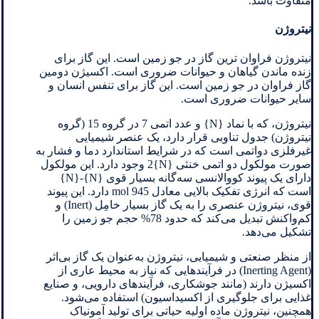
متفاوت باشد.
نیتروژن
نیتروژن فراوان ترین گاز در جو زمین است. این گاز برای
زنده ماندن گیاهان و حیوانات ضروری است. اکسیژن دومین
گاز فراوان در جو زمین است. این گاز برای تنفس انسان و
سایر حیوانات ضروری است.
نیتروژن، که با نماد {N} و عدد اتمی 7 در گروه 15 (گروه
نیتروژن) جدول تناوبی قرار دارد، یک عنصر شیمیایی
غیرفلزی دواتمی است که در شرایط استاندارد دما و فشار به
صورت مولکول دو اتمی خنثی {N}2 وجود دارد. این مولکول
دارای یک پیوند کووالانسی سه‌گانه بسیار قوی {N}-{N}
است که انرژی تفکیک بالایی معادل 945 mol دارد. این پیوند
قوی، نیتروژن عنصری را به یک گاز بسیار خامِل (Inert) و
کم‌واکنش تبدیل می‌کند که حدود 78% حجم جو زمین را
تشکیل می‌دهد.
از منظر صنعتی و شیمیایی، نیتروژن به‌عنوان یک گاز بی‌اثر
(Inerting Agent) در فرآیندهایی که نیاز به محیط عاری از
اکسیژن دارند (مانند جوشکاری، فرآیندهای دارویی، و صنایع
غذایی برای جلوگیری از اکسیداسیون) استفاده می‌شود.
همچنین، نیتروژن ماده اولیه حیاتی برای تولید آمونیاک