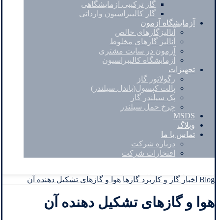
گاز ترکیبی آزمایشگاهی
گاز کالیبراسیون وارداتی
آزمایشگاه آزمون
آنالیزگازهای خالص
آنالیز گازهای مخلوط
آزمون در سایت مشتری
آزمایشگاه کالیبراسیون
تجهیزات
رگولاتور گاز
پالت کپسول(باندل سیلندر)
پک سیلندر گاز
چرخ حمل سیلندر
MSDS
وبلاگ
تماس با ما
درباره شرکت
افتخارات شرکت
Facebook
Twitter
Instagram
Linkedin
Blog
اخبار گاز و کاربرد گازها
هوا و گازهای تشکیل دهنده آن
هوا و گازهای تشکیل دهنده آن