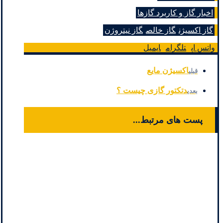
اخبار گاز و کاربرد گازها
گاز اکسیژن
گاز خالص
گاز نیتروژن
واتس اپ
تلگرام
ایمیل
اکسیژن مایع
قبلی
دتکتور گازی چیست ؟
بعدی
پست های مرتبط...