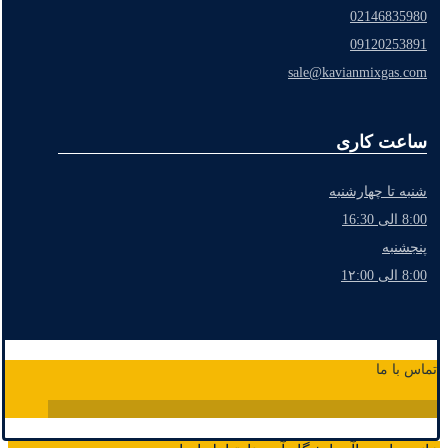
02146835980
09120253891
sale@kavianmixgas.com
ساعت کاری
شنبه تا چهارشنبه
8:00 الی 16:30
پنجشنبه
8:00 الی 1۲:00
تماس با ما