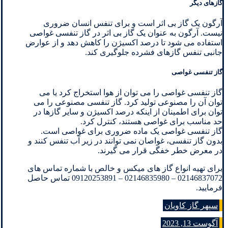
گازهای دیگر
آرگون یک گاز بی اثر است و برای تنفس انسان ضروری
نیست. آرگون به عنوان یک گاز بی اثر در گاز تنفسی غواصی
استفاده می شود تا درصد اکسیژن را کاهش دهد و از عوارض
جانبی تنفس گازهای فشرده جلوگیری کند.
گاز تنفسی غواصی
گاز تنفسی غواصی را می توان از هوا استخراج کرد یا می
توان آن را مصنوعی تولید کرد. گاز تنفسی مصنوعی را می
توان برای اطمینان از اینکه درصد اکسیژن و سایر گازها در
حد مناسب برای غواصی هستند، کنترل کرد.
گاز تنفسی غواصی یک ماده ضروری برای غواصی است.
بدون گاز تنفسی، غواصان نمی توانند در زیر آب تنفس کنند و
در معرض خطر خفگی قرار می گیرند.
برای تهیه انواع گاز های میکس و خالص با شماره تماس های
02146837072 – 02146835980 – 09120253891 تماس حاصل
فرمایید.
سپهر گاز کاویان
آگوست 13, 2023