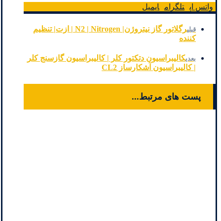
واتس اپ
تلگرام
ایمیل
رگلاتور گاز نیتروژن| N2 | Nitrogen | ازت| تنظیم
قبلی
کننده
کالیبراسیون دتکتور کلر | کالیبراسیون گازسنج کلر
بعدی
| کالیبراسیون آشکارساز CL2
پست های مرتبط...