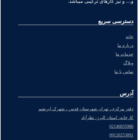
و.... و نیز گازهای ترکیبی میباشد.
دسترسی سریع
خانه
درباره ما
خدمات ما
وبلاگ
تماس با ما
آدرس
دفتر مرکزی، تهران شهرستان قدس ، شهرک ابریشم
کارخانه، استان البرز- نظرآباد
02146835980
09120253891