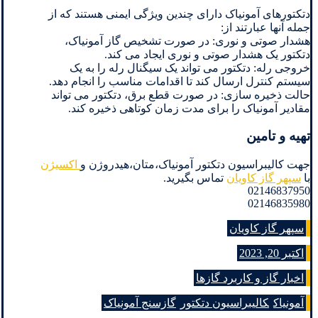
دتکتورهای آمونیاک دارای چندین ویژگی ایمنی هستند که از
جمله آنها عبارتند از:
هشدار صوتی و نوری: در صورت تشخیص گاز آمونیاک،
دتکتور یک هشدار صوتی و نوری ایجاد می کند.
خروجی رله: دتکتور می تواند یک سیگنال رله را به یک
سیستم کنترل ارسال کند تا اقدامات مناسب را انجام دهد.
حالت ذخیره سازی: در صورت قطع برق، دتکتور می تواند
مقادیر آمونیاک را برای مدت زمان کوتاهی ذخیره کند.
تهیه و تامین
جهت کالیبراسیون دتکتور آمونیاک،متان،هیدروژن و
اکسیژن
با
سپهر گاز کاویان
تماس بگیرید.
02146837950
02146835980
سپهر گاز کاویان
اکتبر 20, 2023
اخبار گاز و کاربرد گازها
آمونیاک
کالیبراسیون دتکتور
گازسنج آمونیاک