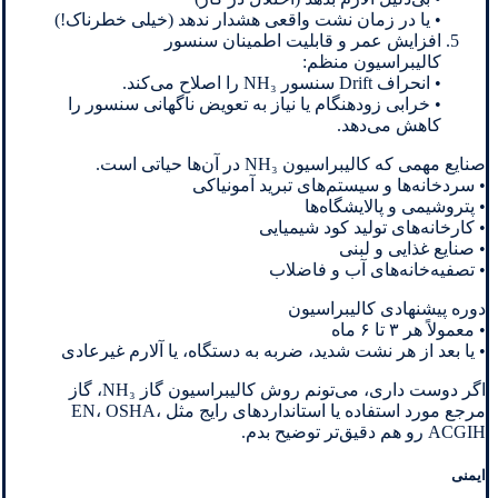
• یا در زمان نشت واقعی هشدار ندهد (خیلی خطرناک!)
افزایش عمر و قابلیت اطمینان سنسور
کالیبراسیون منظم:
• انحراف Drift سنسور NH₃ را اصلاح می‌کند.
• خرابی زودهنگام یا نیاز به تعویض ناگهانی سنسور را
کاهش می‌دهد.
صنایع مهمی که کالیبراسیون NH₃ در آن‌ها حیاتی است.
• سردخانه‌ها و سیستم‌های تبرید آمونیاکی
• پتروشیمی و پالایشگاه‌ها
• کارخانه‌های تولید کود شیمیایی
• صنایع غذایی و لبنی
• تصفیه‌خانه‌های آب و فاضلاب
دوره پیشنهادی کالیبراسیون
• معمولاً هر ۳ تا ۶ ماه
• یا بعد از هر نشت شدید، ضربه به دستگاه، یا آلارم غیرعادی
اگر دوست داری، می‌تونم روش کالیبراسیون گاز NH₃، گاز
مرجع مورد استفاده یا استانداردهای رایج مثل EN، OSHA،
ACGIH رو هم دقیق‌تر توضیح بدم.
ایمنی