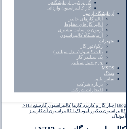
گاز ترکیبی آزمایشگاهی
گاز کالیبراسیون وارداتی
آزمایشگاه آزمون
آنالیزگازهای خالص
آنالیز گازهای مخلوط
آزمون در سایت مشتری
آزمایشگاه کالیبراسیون
تجهیزات
رگولاتور گاز
پالت کپسول(باندل سیلندر)
پک سیلندر گاز
چرخ حمل سیلندر
MSDS
وبلاگ
تماس با ما
درباره شرکت
افتخارات شرکت
Facebook
Twitter
Instagram
Linkedin
Blog
اخبار گاز و کاربرد گازها
کالیبراسیون گازسنج NH3 |
کالیبراسیون دتکتور آمونیاک | کالیبراسیون آشکارساز
آمونیاک