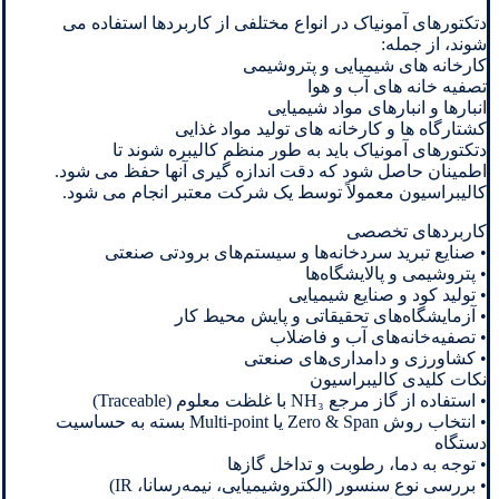
دتکتورهای آمونیاک در انواع مختلفی از کاربردها استفاده می
شوند، از جمله:
کارخانه های شیمیایی و پتروشیمی
تصفیه خانه های آب و هوا
انبارها و انبارهای مواد شیمیایی
کشتارگاه ها و کارخانه های تولید مواد غذایی
دتکتورهای آمونیاک باید به طور منظم کالیبره شوند تا
اطمینان حاصل شود که دقت اندازه گیری آنها حفظ می شود.
کالیبراسیون معمولاً توسط یک شرکت معتبر انجام می شود.
کاربردهای تخصصی
• صنایع تبرید سردخانه‌ها و سیستم‌های برودتی صنعتی
• پتروشیمی و پالایشگاه‌ها
• تولید کود و صنایع شیمیایی
• آزمایشگاه‌های تحقیقاتی و پایش محیط کار
• تصفیه‌خانه‌های آب و فاضلاب
• کشاورزی و دامداری‌های صنعتی
نکات کلیدی کالیبراسیون
• استفاده از گاز مرجع NH₃ با غلظت معلوم (Traceable)
• انتخاب روش Zero & Span یا Multi-point بسته به حساسیت
دستگاه
• توجه به دما، رطوبت و تداخل گازها
• بررسی نوع سنسور (الکتروشیمیایی، نیمه‌رسانا، IR)