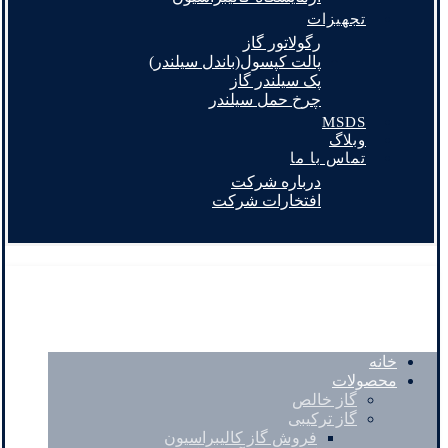
تجهیزات
رگولاتور گاز
پالت کپسول(باندل سیلندر)
پک سیلندر گاز
چرخ حمل سیلندر
MSDS
وبلاگ
تماس با ما
درباره شرکت
افتخارات شرکت
خانه
محصولات
گاز خالص
گاز ترکیبی
فروش گاز کالیبراسیون