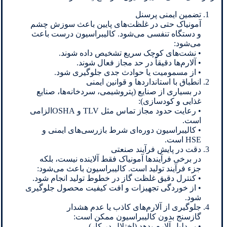
تضمین ایمنی پرسنل
آمونیاک حتی در غلظت‌های پایین باعث سوزش چشم
و دستگاه تنفسی می‌شود. کالیبراسیون درست باعث
می‌شود:
• نشت‌های کوچک سریع تشخیص داده شوند.
• آلارم‌ها دقیقاً در حد مجاز فعال شوند.
• از مسمومیت یا حوادث جدی جلوگیری شود.
انطباق با استانداردها و قوانین ایمنی
در بسیاری از صنایع (پتروشیمی، سردخانه‌ها، صنایع
غذایی و کودسازی):
• رعایت حدود مجاز تماس مثل TLV و OSHAالزامی
است.
• کالیبراسیون دوره‌ای شرط بازرسی‌های ایمنی و
HSE است.
دقت در پایش فرآیند صنعتی
در برخی فرآیندها آمونیاک فقط آلاینده نیست، بلکه
جزء فرآیند تولید است. کالیبراسیون باعث می‌شود:
• کنترل دقیق غلظت گاز در خطوط تولید انجام شود.
• از خوردگی تجهیزات و افت کیفیت محصول جلوگیری
شود.
جلوگیری از آلارم‌های کاذب یا عدم هشدار
گازسنج بدون کالیبراسیون ممکن است:
• بی‌دلیل آلارم بدهد (اختلال در کار)