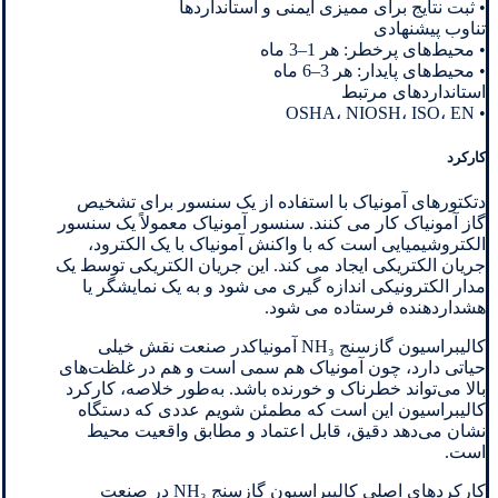
• ثبت نتایج برای ممیزی ایمنی و استانداردها
تناوب پیشنهادی
• محیط‌های پرخطر: هر 1–3 ماه
• محیط‌های پایدار: هر 3–6 ماه
استانداردهای مرتبط
• OSHA، NIOSH، ISO، EN
کارکرد
دتکتورهای آمونیاک با استفاده از یک سنسور برای تشخیص
گاز آمونیاک کار می کنند. سنسور آمونیاک معمولاً یک سنسور
الکتروشیمیایی است که با واکنش آمونیاک با یک الکترود،
جریان الکتریکی ایجاد می کند. این جریان الکتریکی توسط یک
مدار الکترونیکی اندازه گیری می شود و به یک نمایشگر یا
هشداردهنده فرستاده می شود.
کالیبراسیون گازسنج NH₃ آمونیاکدر صنعت نقش خیلی
حیاتی دارد، چون آمونیاک هم سمی است و هم در غلظت‌های
بالا می‌تواند خطرناک و خورنده باشد. به‌طور خلاصه، کارکرد
کالیبراسیون این است که مطمئن شویم عددی که دستگاه
نشان می‌دهد دقیق، قابل اعتماد و مطابق واقعیت محیط
است.
کارکردهای اصلی کالیبراسیون گازسنج NH₃ در صنعت