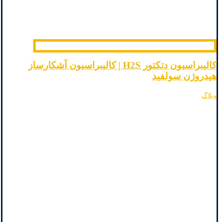
کالیبراسیون دتکتور H2S | کالیبراسیون آشکارساز
هیدروژن سولفید
وبلاگ