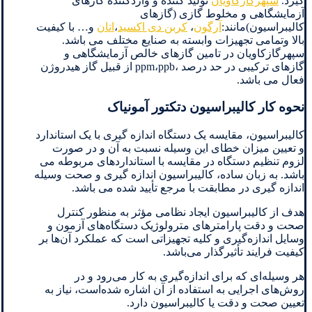
گیرد.
سپهرگازکاویان
تولید کننده و واردکننده گازهای
آزمایشگاهی و مخلوط گازی (گازهای
کالیبراسیون)مانند:
آرگون
،
کربن دی اکسید
،
اتان
و… با کیفیت
بالا وتمامی تجهیزات وابسته به صنایع مختلف می باشد.
سپهرگازکاویان در تامین گازهای خالص آزمایشگاهی و
گازهای ترکیبی در حد درصد ،ppm،ppb از قبیل گاز هیدروژن
فعال می باشد.
نحوه کار کالیبراسیون دتکتور آمونیاک
کالیبراسیون، مقایسه یک دستگاه اندازه گیری با یک استاندارد
و تعیین میزان خطای این وسیله نسبت به آن و در صورت
لزوم تنظیم دستگاه در مقایسه با استانداردهای مربوطه می
باشد. به زبان ساده، کالیبراسیون اندازه گیری و صحت وسیله
اندازه گیری در مطابقت با مرجع تأیید شده می باشد.
هدف از کالیبراسیون ایجاد نظامی مؤثر به منظور کنترل
صحت و دقت پارامترهای مترولوژیک دستگاه‌های آزمون و
وسایل اندازه‌گیری و کلیه تجهیزاتی است که عملکرد آن‌ها بر
کیفیت فرایند تأثیرگذار می‌باشد.
هر وسیله‌ای که برای اندازه‌گیری به کار می‌رود و در
روش‌های اجرایی به استفاده از آن اشاره شده‌است، نیاز به
تعیین صحت و دقت یا کالیبراسیون دارد.