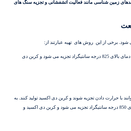
آیندهای زمین شناسی مانند فعالیت آتشفشانی و تجزیه سنگ های
نعت
ود. برخی از این روش های تهیه عبارتند از:
تصعید کربنات کلسیم: کربنات کلسیم (CaCO3) در دمای بالای 825 درجه سانتیگراد تجزیه می شود و کربن دی
نند با حرارت دادن تجزیه شوند و کربن دی اکسید تولید کنند. به
عنوان مثال، کربنات سدیم (Na2CO3) در دمای بالای 850 درجه سانتیگراد تجزیه می شود و کربن دی اکسید و