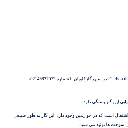
جهت تهیه و تولید کربن دی اکسید،CO2، گازکربنیک،Carbon dioxide، در سپهرگازکاویان با شماره 02146837072-
ایی این گاز بستگی دارد.
و و غیر قابل اشتعال است که در جو زمین وجود دارد. این گاز به طور طبیعی
ن سوخت ها تولید می شود.