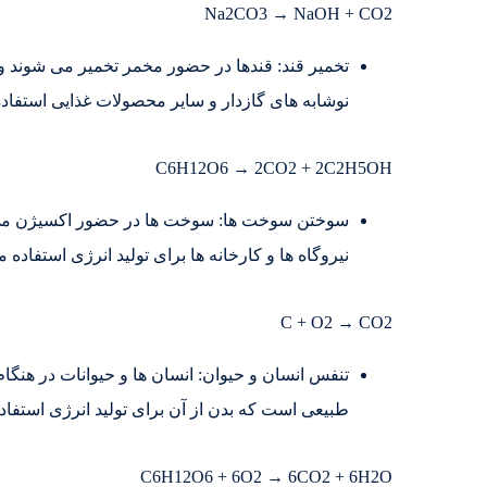
Na2CO3 → NaOH + CO2
تخمیر قند: قندها در حضور مخمر تخمیر می شوند و کر
نوشابه های گازدار و سایر محصولات غذایی استفاد
C6H12O6 → 2CO2 + 2C2H5OH
سوختن سوخت ها: سوخت ها در حضور اکسیژن می سوز
نیروگاه ها و کارخانه ها برای تولید انرژی استفاده 
C + O2 → CO2
تنفس انسان و حیوان: انسان ها و حیوانات در هنگام
طبیعی است که بدن از آن برای تولید انرژی استفاد
C6H12O6 + 6O2 → 6CO2 + 6H2O