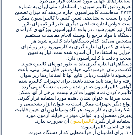
استانداردهای جهانی مورد استفاده قرار می‌گیرد.
تعریف دقیق کالیبراسیون در استاندارد ملی ایران به شماره
۴۷۲۳ آمده‌است. کالیبراسیون اجازه می‌دهد که میزان تصحیح
لازم را نسبت به نشاندهی تعیین کنیم. با کالیبراسیون ممکن
است خواص اندازه شناختی دیگری نظیر اثر کمیتهای تاثیر
گذار نیز تعیین شود . در واقع کالیبراسیون ویژگیهای کارآمدی
دستگاه یا مواد مرجع را بوسیله انجام مقایسات مستقیم
مشخص می‌کند. کدام دستگاهها باید کالیبره شوند هر
وسیله‌ای که برای اندازه گیری به کارمی‌رود و در روشهای
اجرایی به استفاده از آن اشاره شده‌است، نیاز به تعیین
صحت و دقت یا کالیبراسیون دارد.
دستگاههای اندازه گیری باید به طور دوره‌ای کالیبره شوند.
گذشت زمان، فرسودگی، حوادث غیر قابل پیش بینی، باعث
می‌شوند تا قابلیت ردیابی نتایج آنها تا استانداردها زیر سوال
رفته و نیازمند تایید مجدد باشند. برای تجهیزات کالیبره شده
گواهی کالیبراسیون صادر شده و ضمیمه دستگاه می‌گردد.
کالیبره کردن تمام تجهیزات لازم نیست. برخی از آنها ممکن
است صرفا به عنوان نشان دهنده مورد استفاده قرار گیرند.
انواع دیگر تجهیزات ممکن است به عنوان ابزار تشخیصی و
آشکارسازی به کار بروند. هر گاه وسیله‌ای برای تعیین قابلیت
پذیرش محصول و یا عوامل موثر در فرایند آزمون مورد
استفاده قرار نگیرد
کالیبراسیون
آن ضرورت ندارد.
اهداف اصلی کالیبراسیون:
• ۱- برای اطمینان از قرائت‌هایی که از دستگاه صورت