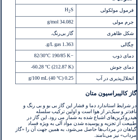
H
S
فرمول مولکولی
2
34.082 g/mol
جرم مولی
شکل ظاهری
گاز بی‌رنگ.
1.363 g/L gas.
چگالی
−82/30°C 190/85 K
دمای ذوب
‎-60.28 °C (212.87 K)
دمای جوش
0.25 g/100 mL (40 °C)
انحلال‌پذیری در آب
گاز کالیبراسیون متان
در شرایط استاندارد دما و فشار این گاز بی بو و بی‌ رنگ و
نافذتر و سبک‌تر از هوا است و اولین ترکیب سلسله
هیدروکربن‌های اشباع شده به شمار می رود. این گاز در
طبیعت از تجزیه و پوسیده شدن مواد آلی به ویژه فساد
گیاهان در مرداب‌ها حاصل می‌شود، به همین جهت آن را «گاز
مرداب» نیز می‌نامند.