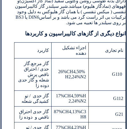
دارای بدنه طوسی روشن وگلویی سفید (نماد گاز اکسیژن)و
قهوهای (نمادگاز هلیوم) میباشد.شیر سیلندر گاز کالیبراسیون
تنفسی ( میکس تنفسی ) یا همان گاز هلیوکس به دلیل وجود
ترکیبات بی اثر راست گرد می باشد و بر اساسDIN6 یا BS3
بر روی سیلندر ها تعبیه می شود.
انواع دیگری از گازهای کالیبراسیون و کاربردها
اجزاء تشکیل
نام تجاری
کاربرد
دهنده
گاز مرجع.گاز
حدی / احتراق
26%CH4,50%
G110
ناقص پرش
H2,24%N2
شعله و گاز حدی
دوده زا
17%CH4,59%H
گاز حدی / تو
G112
2,24%N2
کشیدگی شعله
87%CH4,13%C3
گاز حدی احتراق
G21
H8
ناقص و دوده زا
77%CH4,23%H
گاز حدی / تو