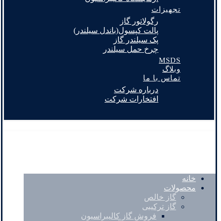
تجهیزات
رگولاتور گاز
پالت کپسول(باندل سیلندر)
پک سیلندر گاز
چرخ حمل سیلندر
MSDS
وبلاگ
تماس با ما
درباره شرکت
افتخارات شرکت
خانه
محصولات
گاز خالص
گاز ترکیبی
فروش گاز کالیبراسیون