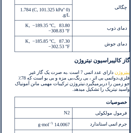
چگالی
(0 °C, 101.325 kPa) 1.784
g/L.
83.80 K, −189.35 °C,
دمای ذوب
−308.83 °F
87.30 K, −185.85 °C,
دمای جوش
−302.53 °F
گاز کالیبراسیون نیتروژن
نیتروژن
دارای عدد اتمی 7 است .به صرت یک گاز غیر
فلزی،دواتمی بی اثر ، بی رنگ،بی مزه و بی بو است که 78٪
جو زمین را دربرمیگیرد.نیتروژن ترکیبات مهمی مانن آمونیاک
واسید نیتریک را تشکیل میدهد.
خصوصیات
N2
فرمول مولکولی
−
۱
جرم اتمی استاندارد
14.0067 g·mol