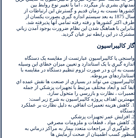
تمدنهاي بشري باز ميگردد ، اما با تغيير نوع روابط بين
کشورها نسبت به زمان قديم و گسترش اين ارتباطات از
سال 1875 به بعد سيستم اندازه گيري بصورت يکسان از
طرف اکثر کشورها و رفته رفته تمامي آنها پذيرفته شد.
بنابراين با هماهنگ شدن اين نظام ضرورت بوجود آمدن زباني
مشترک در اين رابطه نيز عيان گرديد.
گاز کالیبراسیون
واسنجی یا کالیبراسیون عبارتست از مقايسه يک دستگاه
اندازه گيري با يک استاندارد و تعيين ميزان خطاي اين وسيله
نسبت به آن و در صورت لزوم تنظيم دستگاه در مقايسه با
استانداردهاي مربوطه.
کاليبراسيون مي تواند در بسياري از صنعت ها نقش عمده اي
ايفا کند و ابعاد مختلف مرتبط با تجهيزات پزشکي از جمله
تعميرات ، نظارت و بازرسي را متحول سازد.
مهمترين اهداف پروژه کاليبراسيون به شرح زير است:
1. کاهش هزينه تعميرات اتفاقي به دليل نظارت بر عملکرد
دستگاه
2. افزايش عمر تجهيزات پزشکي
3. کاهش مواد ، قطعات و ملزومات مصرفي
4. جلوگيري از مراجعات متعدد بيمار به مراکز درماني به
منظور کسب اطمينان از صحت آزمايش ها