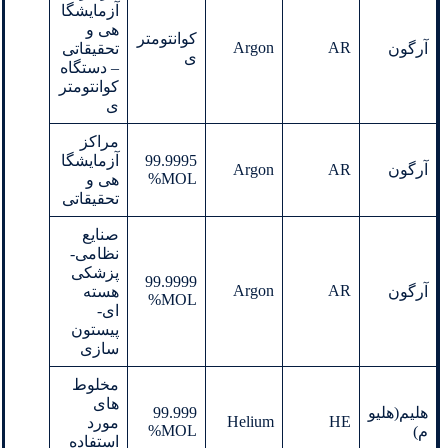
آزمایشگا
هی و
کوانتومتر
Argon
AR
آرگون
تحقیقاتی
ی
– دستگاه
کوانتومتر
ی
مراکز
99.9995
آزمایشگا
آرگون
AR
Argon
MOL%
هی و
تحقیقاتی
صنایع
نظامی-
پزشکی
99.9999
Argon
AR
آرگون
هسته
MOL%
ای-
پیستون
سازی
مخلوط
های
هلیم(هلیو
99.999
Helium
HE
مورد
MOL%
م)
استفاده