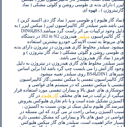
لیزر ) دارای بدنه ی طوسی روشن و گلوئی مشکی ( نماد
گازنیتروژن ) ، قهوه ای
(نماد گاز هلیوم ) و طوسی سیر ( نماد گاز دی اکسید کربن )
می باشد.شیر سیلندر گاز کالیبراسیون لیزر ( میکس لیزر ) به
دلیل وجود ترکیبات بی اثر راست گرد میباشد.BS3یاDIN6
– گاز کالیبراسیون
میکس
هیدروژن H2 in N2: در دستگاه
های مربوط به تست آلایندگی خودرو بیشترین استفاده
میشود. سیلندر مخلوط گازی هیدروژن در نیتروژن دارای بدنه
ی طوسی روشن و گلوئی مشکلی ( نماد گاز نیتروژن ) و
قرمز ( نماد گاز هیدروژن) می باشد.
شیر سیلندر مخلوط های گازی هیدروژن در نیتروژن به دلیل
وجود گاز آتش زا می بایست چپ گرد باشد لذا براین اساس
شیرهای DIN1یاBS4 روی سیلندر تعبیه میشود.
گاز کالیبراسیون تنفسی یا میکس تنفسی:گاز کالیبراسیون
تنفسی یا میکس تنفسی که در سیستم های غواصی و
جوشکاری های عمق بالا و بیماران تنفسی مورد استفاده قرار
میگیرد از ترکیب درصد های مختلف
گاز هلیوم
در گاز
اکسیژن تشکیل شده است و با نام تجاری هلیوکس بفروش
میرسد.گاز هلیوم بدلیل سبک تر بودن نسبت به اکسیژن ،
سبب اکسیژن رسانی راحت تر می گردد که این مسئله در
غواصی در عمق های بالا و بیمارانی که مشکل تنفسی دارند
بسیار حائز اهمیت است. سیلندر های گاز میکس هلیوکس