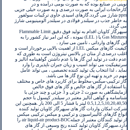
نوینی در صنایع بوده که به صورت بومی درآمده و در
کارخانجات ایرانی به صورت درصدی و به صورت خیلی جزیی
ppm شارژ می گردد.گازهای اسیدی حاوی ترکیبات سولفور
به خاطر جذب در سیلندر فولادی در سیلندر الومینیومی شارژ
می گردد.
سپهرگاز کاویان اقدام به تولید فوق دقیق Flammable Limit
Gas Mixtures یا ( LEL) نموده ، که این امر نیاز کشور را به
این گازهای وارداتی ، تامین می سازد .
کیفیت گازهای میکس LEL از اهمیت بالایی برخوردار است و
اغلب درصدی از متان در بالانس نیتروژن است به طوری که
عدم دقت در تولید این گاز ها یا عدم داشتن گواهینامه آنالیز و
سرتیفیکیت می تواند آسیب و زیان جبران ناپذیری را وارد
نماید ، لذا انتخاب یک تولید کننده تخصصی ، می تواند عامل
مهم در خرید و تهیه این نوع گاز ها می باشد.
گاز ترکیبی-میکس-مخلوط برای کاربرد های خاص و مختلف
,با استفاده از گاز های خالص و گاز های فوق خالص
آزمایشگاهی به صورت 2 جزئی و 3 جزئی و چند جزئی با
شناسامه و گواهی آنالیز معتبر در سیلندر کپسول با حجم
0.5,1,2,5,10,20,40,50 لیتر با فشار 5 الی 200 بار .همچنین این
شرکت امکان واردات گاز های سپهرگاز کاویان تولید کننده
انواع گازهای کالیبراسیون و ترکیبی و میکس ترکیبی میکس
از تولید کنندگان معتبر از جملهair liquid-air product-BOC را
دارد.سپهرگاز کاویان تولید کننده رنج وسیعی از گاز های