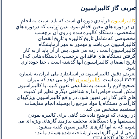
تعریف گاز کالیبراسیون
کاليبراسيون
فرآيندي دوره اي است که بايد نسبت به انجام
آن در دوره هاي معين اقدام نمود. بدين ترتيب که دردوره هاي
مشخصي ، دستگاه کاليبره شده و روي آن برچسب
مخصوصي که شامل تاريخ کاليبره و تاريخ انقضاي
کاليبراسيون مي باشد و مهمور به مهر آزمايشگاه
کاليبراسيون است ، زده مي شود. پس از آن بايد از به کار
گرفتن دستگاه هاي فاقد اين برچسب يا دستگاه هايي که از
تاريخ انقضاي کاليبراسيون آنها گذشته است ، جدا خودداري
شود.
تعریف دقیق کالیبراسیون در استاندارد ملی ایران به شماره
۴۷۲۳ آمده است.
کالیبراسیون
اجازه می دهد که میزان
تصحیح لازم را نسبت به نشاندهی تعیین کنیم. با کالیبراسیون
ممکن است خواص اندازه شناختی دیگری نظیر اثر کمیت
های تاثیر گذار نیز تعیین شود. در واقع کالیبراسیون ویژگیهای
کارآمدی دستگاه یا مواد مرجع را بوسیله انجام مقایسات
مستقیم مشخص می کند .
در روندی که توضیح داده شد گاهی برای کالیبره نمودن
سیستمها و یا دستگاهای مختلف نیازمند گازهای ویژه ای می
شویم که به آنها گازهای کالیبراسیون گفته میشود.
برخی از این گازها بسیار شناخته شده هستند مانند :
2.5% CH4 AND AIR