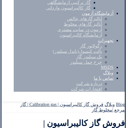
گاز ترکیبی آزمایشگاهی
گاز کالیبراسیون وارداتی
آزمایشگاه آزمون
آنالیزگازهای خالص
آنالیز گازهای مخلوط
آزمون در سایت مشتری
آزمایشگاه کالیبراسیون
تجهیزات
رگولاتور گاز
پالت کپسول(باندل سیلندر)
پک سیلندر گاز
چرخ حمل سیلندر
MSDS
وبلاگ
تماس با ما
درباره شرکت
افتخارات شرکت
Facebook
Twitter
Instagram
Linkedin
Blog
وبلاگ
فروش گاز کالیبراسیون | Calibration gas | گاز
مرجع |مخلوط گاز
فروش گاز کالیبراسیون |