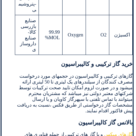
-پتروشیم
ی
صنایع
بازرسی
99.99
کالا-
اکسیژن
O2
Oxygen
MOL%
صنایع
داروساز
ی
خرید گاز ترکیبی و کالیبراسیون
گازهای ترکیبی و کالیبراسیون در حجمهای مورد درخواست
مصرف کنندگان از سیلندرهای یک لیتری تا 50 لیتری ارائه
میشود و در صورت لزوم امکان تایید صحت ترکیبات توسط
شرکتهای معتبر دولتی نیز میباشد که مشتریان محترم
میتوانند با تماس تلفنی با سپهرگاز کاویان و یا ارسال
مشخصات گاز درخواستی از طریق فکس ،نسبت به دریافت
پیش فاکتور اقدام نمایند.
بالانس گاز کالیبراسیون
گازهای میکس
و یا گاز های ترکیبی از جمله فناوری های