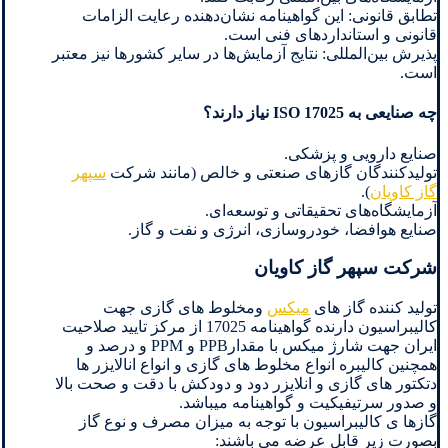
تطابق قانونی: این گواهینامه نشان‌دهنده رعایت الزامات
قانونی و استانداردهای فنی است.
پذیرش بین‌المللی: نتایج آزمایش‌ها در سایر کشورها نیز معتبر
است.
چه صنایعی به ISO 17025 نیاز دارند؟
صنایع دارویی و پزشکی.
تولیدکنندگان گازهای صنعتی و خالص (مانند شرکت
سپهر
گاز کاویان
).
آزمایشگاه‌های تحقیقاتی و توسعه‌ای.
صنایع هوافضا، خودروسازی، انرژی و نفت و گاز.
شرکت سپهر گاز کاویان
تولید کننده گاز های
میکس
ومخلوط های گازی جهت
کالیبراسیون دارنده گواهینامه 17025 از مرکز تایید صلاحیت
ایران جهت شارژ میکس با مقدارPPB و PPM و درصد و
همچنین کالیبره انواع مخلوط های گازی و انواع انالایزر ها
دتکتور های گازی و انلایزر دود و دودکش با دقت و صحت بالا
و صدور سرتیفیکیت و گواهینامه میباشد.
گازها ی کالیبراسیون با توجه به میزان مصرف و نوع گاز
بصورت زیر قابل عرضه می باشند: