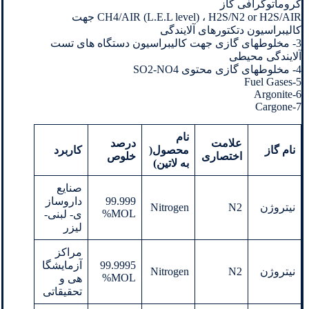
کروماتوگرافی گاز
CH4/AIR (L.E.L level) ، H2S/N2 or H2S/AIR جهت
کالیبراسیون دتکتورهای آلایندگی
3- مخلوطهای گازی جهت کالیبراسیون دستگاه های تست
آلایندگی محیطی
4- مخلوطهای گازی محتوی SO2-NO4
5-Fuel Gases
6-Argonite
7-Cargone
نام
علامت
درصد
نام گاز
محصول(
کاربرد
اختصاری
خلوص
به لاتین)
صنایع
99.999
داروساز
نیتروژن
N2
Nitrogen
MOL%
ی- لبنی-
لیزر
مراکز
99.9995
آزمایشگا
نیتروژن
N2
Nitrogen
MOL%
هی و
تحقیقاتی