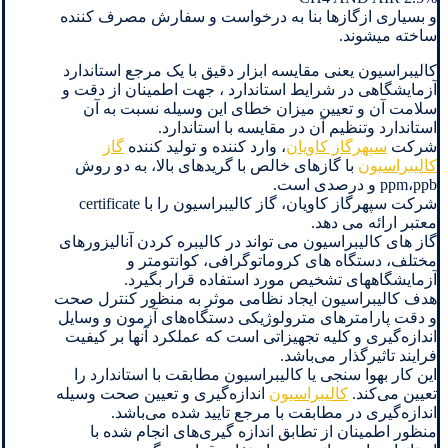
و بسیاری ازگازها بنا به درخواست و سفارش مصرف کننده
ساخته میشوند.
کالیبراسیون یعنی مقایسه ابزار دقیق با یک مرجع استاندارد
آزمایشگاهی در شرایط استاندارد ، جهت اطمینان از دقت و
سلامت آن و تعیین میزان خطای این وسیله نسبت به آن
استاندارد وتنظیم آن در مقایسه با استاندارد.
شرکت
سپهرگاز کاویان
، وارد کننده و تولید کننده
گاز
کالیبراسیون
با گازهای خالص با گریدهای بالا، به دو روش
ppm،ppb و درصدی است.
شرکت سپهرگاز کاویان، گاز کالیبراسیون را با certificate
معتبر ارائه می دهد.
گاز های کالیبراسیون می تواند در کالیبره کردن آنالیزورهای
مختلف، دستگاه های کروماتوگرافی، کوانتومتر و
آزمایشگاههای تشخیص مورد استفاده قرار بگیرد.
هدف کالیبراسیون ایجاد نظامی موثر به منظور کنترل صحت
و دقت پارامترهای مترولوژیکی دستگاه‌های آزمون و وسایل
اندازه‌گیری و کلیه تجهیزاتی است که عملکرد آنها بر کیفیت
فرایند تاثیرگذار می‌باشد.
این کار بهوا سنجی یا کالیبراسیون مطابقت با استاندارد را
تعیین می‌کند.
کالیبراسیون
اندازه‌گیری و تعیین صحت وسیله
اندازه‌گیری در مطابقت با مرجع تایید شده می‌باشد.
منظور اطمینان از تطابق اندازه گیری‌های انجام شده با