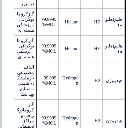
در لیزر
گازکروما
هلیم(هلیو
99.9995
توگرافی
Helium
HE
MOL%
م)
– پزشکی
هسته ای
گازکروما
هلیم(هلیو
99.9999
توگرافی
Helium
HE
MOL%
م)
– پزشکی
هسته ای
الیاف
مصنوعی
Hydroge
99.999
-آزمایشگ
هیدروژن
H2
MOL%
n
اه شیمی
– صنایع
بهداشتی
گاز
کروماتوگ
رافی و
99.9999
Hydroge
H2
هیدروژن
مراکز
MOL%
n
تحقیقاتی