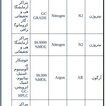
مراکز
آزمایشگا
هی و
GC
Nitrogen
N2
نیتروژن
تحقیقاتی
GRADE
- گاز
کروماتوگ
رافی
مراکز
99.9999
آزمایشگا
نیتروژن
N2
Nitrogen
MOL%
هی و
تحقیقاتی
جوشکار
ی
آلومینیوم
–استیل-
99.999
Argon
AR
آرگون
تیتانیوم-
MOL%
اتمیک
ابزوپشن-
GC-
HPLC
مراکز