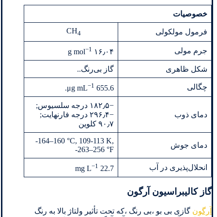
خصوصیات
CH
فرمول مولکولی
4
−1
جرم مولی
۱۶٫۰۴ g mol
شکل ظاهری
گاز بی‌رنگ..
−1
چگالی
.
655.6 μg mL
−۱۸۲٫۵ درجه سلسیوس;
دمای ذوب
−۲۹۶٫۴ درجه فارنهایت;
۹۰٫۷ کلوین
‎-164–160 °C, 109-113 K,
دمای جوش
-263–256 °F
−1
انحلال‌پذیری در آب
22.7 mg L
گاز کالیبراسیون آرگون
آرگون
گازی بی بو ،بی رنگ ،که تحت تأثیر ولتاژ بالا به رنگ