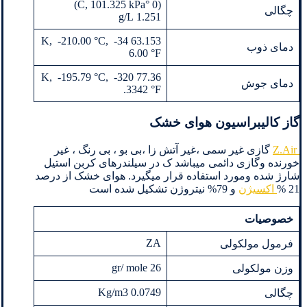
(0 °C, 101.325 kPa)
چگالی
1.251 g/L
63.153 K, -210.00 °C, -34
دمای ذوب
6.00 °F
77.36 K, -195.79 °C, -320
دمای جوش
.3342 °F‎
گاز کالیبراسیون هوای خشک
Z.Air
گازی غیر سمی ،غیر آتش زا ،بی بو ، بی رنگ ، غیر
خورنده وگازی دائمی میباشد ک در سیلندرهای کربن استیل
شارژ شده ومورد استفاده قرار میگیرد. هوای خشک از درصد
21 %
اکسیژن
و 79% نیتروژن تشکیل شده است
خصوصیات
ZA
فرمول مولکولی
26 gr/ mole
وزن مولکولی
0.0749 Kg/m3
چگالی