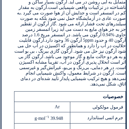
متمایل به آبی روشن در می آید. آرگون بسیار ساکن و
ناشناخته در ترکیبات واقعی شیمیایی است.آرگون به مقدار
کم در اتمسفر است و جدایش آن از هوا صورت می گیرد .به
صورت عادی در آزمایشگاه حمل نمی شود بلکه به صورت
سیلندرهای تحت فشار ارائه می شود .گاز آرگون از تقطیر
جز به جز هوای مایع به دست می آید زیرا اتمسفر زمین
حاوی %0.94 آرگون می باشد. در اتمسفر مریخ 1.6 درصد
آرگون 40 و حدود 5ppm آرگون 36 وجود دارد.آرگون قابلیت
حلالیت در آب را دارد و همانطور که اکسیژن در آب حل می
شود آرگون نیز حل می شود. آرگون گازی بیرنگ ، بی بو است
و به هر دو حالت مایع و گاز موجود می باشد. آرگون گاز بی
اثر است انحلال‌ پذیری آرگون در آب، تقریباً مشابه اکسیژن
است. در هر دمایی، بی‌رنگ و بی‌بو، غیرآتش‌گیر و غیرسمی
است. آرگون در شرایط معمول، واکنش شیمیایی انجام
نمی‌دهد و هیچ ترکیب شیمیایی پایدار تأیید شده‌ای در دمای
اتاق، شکل نمی‌دهد.
خصوصیات
Ar
فرمول مولکولی
−
۱
جرم اتمی استاندارد
39.948 g·mol