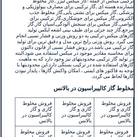
ترکیبی میکس از جمله :گاز میکس لیزر ,گاز مخلوط
شمارنده هسته ای ,گاز ترکیبی برای مصارف بیولوژیکی و
پزشکی ,گاز میکس برای نشتی یابی,گاز مخلوط جذب
الکترونی,گاز میکس برای جوشکاری,گاز ترکیبی برای
غواصی,گاز میکس برای سنجش آلودگی,اسپان گاز,گاز
مرجع,گاز چند جزئی برای طیف بینی اشعه ایکس تولید
گازهای میکس-ترکیبی به دو روش وزنی و فشار نسبی انجام
می گیرد. روش وزنی رایج ترین مدل و دقیق ترین برای تولید
گاز ترکیبی می باشد.در روش فشار نسبی از قانون دالتون
برای محاسبه مقادیر موجود در میکس استفاده می شود.البته
در تولید گاز ترکیبی محدودیتهای نیز وجود دارد که به ماهیت
گازهای استفاده شده در ترکیب بستگی دارد.این محدودیتها با
توجه به فاکتور های ایمنی ، امکان واکنش گازها ، پایدار نبودن
گازها لحاظ می گردد.
مخلوط گاز کالیبراسیون در بالانس
فروش مخلوط
فروش مخلوط
فروش مخلوط
گازی و گاز
گازی و گاز
گازی و گاز
کالیبراسیون در
کالیبراسیون در
کالیبراسیون در
بالانس
بالانس
بالانس
فروش مخلوط
فروش مخلوط
فروش مخلوط