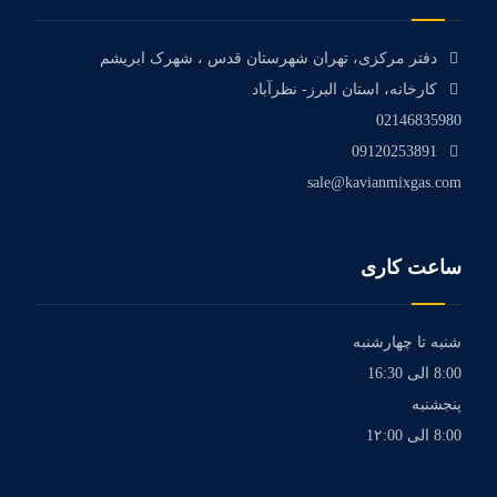
دفتر مرکزی، تهران شهرستان قدس ، شهرک ابریشم
کارخانه، استان البرز- نظرآباد
02146835980
09120253891
sale@kavianmixgas.com
ساعت کاری
شنبه تا چهارشنبه
8:00 الی 16:30
پنجشنبه
8:00 الی 1۲:00