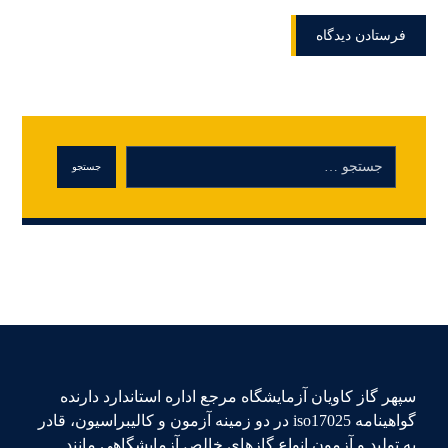
سپهر گاز کاویان آزمایشگاه مرجع اداره استاندارد دارنده
گواهینامه iso17025 در دو زمینه آزمون و کالیبراسیون، قادر
به تولید و آزمون انواع گازهای خالص آزمایشگاهی مانند