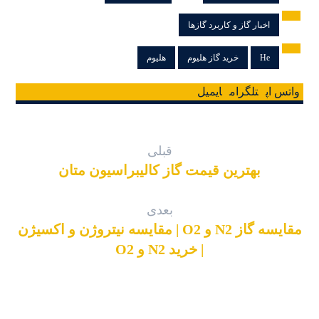
اخبار گاز و کاربرد گازها
He
خرید گاز هلیوم
هلیوم
واتس اپ
تلگرام
ایمیل
قبلی
بهترین قیمت گاز کالیبراسیون متان
بعدی
مقایسه گاز N2 و O2 | مقایسه نیتروژن و اکسیژن
| خرید N2 و O2