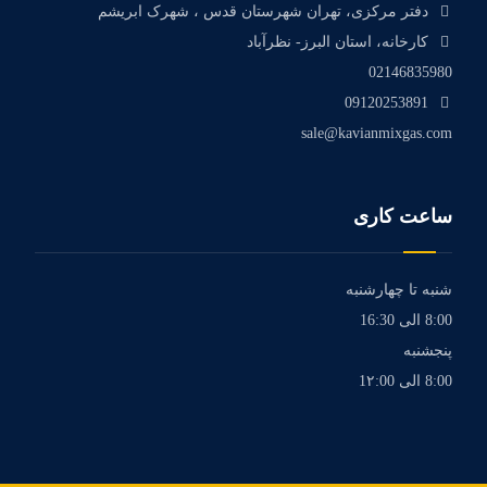
دفتر مرکزی، تهران شهرستان قدس ، شهرک ابریشم
کارخانه، استان البرز- نظرآباد
02146835980
09120253891
sale@kavianmixgas.com
ساعت کاری
شنبه تا چهارشنبه
8:00 الی 16:30
پنجشنبه
8:00 الی 1۲:00