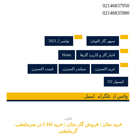
02146837950
02146835980
سپهر گاز کاویان
نوامبر 2, 2023
اخبار گاز و کاربرد گازها
Home
خرید اکسیژن
سیلندر اکسیژن
قیمت اکسیژن
کپسول O2
واتس اپ
تلگرام
ایمیل
قبلی
خرید متان | فروش گاز متان | خرید CH4 در سرمایشی-
گرمایشی