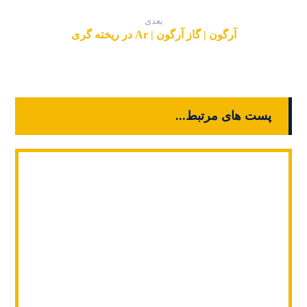
بعدی
آرگون | گاز آرگون | Ar در ریخته گری
پست های مرتبط...