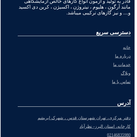
قادر به تولید و آزمون انواع گازهای خالص آزمایشگاهی
مانند آرگون ، هلیوم ، نیتروژن ، اکسیژن ، کربن دی اکسید
و.... و نیز گازهای ترکیبی میباشد.
دسترسی سریع
خانه
درباره ما
خدمات ما
وبلاگ
تماس با ما
آدرس
دفتر مرکزی، تهران شهرستان قدس ، شهرک ابریشم
کارخانه، استان البرز- نظرآباد
02146835980