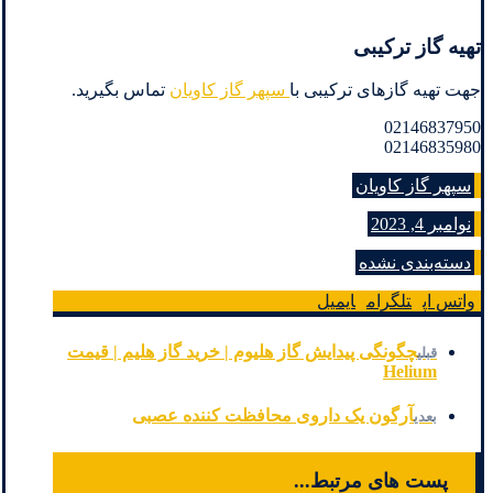
تهیه گاز ترکیبی
جهت تهیه گازهای ترکیبی با
سپهر گاز کاویان
تماس بگیرید.
02146837950
02146835980
سپهر گاز کاویان
نوامبر 4, 2023
دسته‌بندی نشده
واتس اپ
تلگرام
ایمیل
چگونگی پیدایش گاز هلیوم | خرید گاز هلیم | قیمت
قبلی
Helium
آرگون یک داروی محافظت کننده عصبی
بعدی
پست های مرتبط...