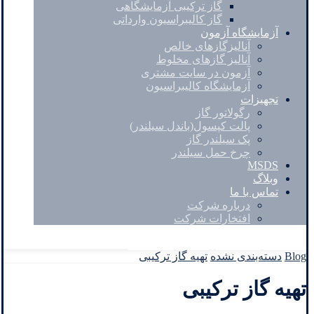
گاز ترکیبی آزمایشگاهی
گاز کالیبراسیون وارداتی
آزمایشگاه آزمون
آنالیزگازهای خالص
آنالیز گازهای مخلوط
آزمون در سایت مشتری
آزمایشگاه کالیبراسیون
تجهیزات
رگولاتور گاز
پالت کپسول(باندل سیلندر)
پک سیلندر گاز
چرخ حمل سیلندر
MSDS
وبلاگ
تماس با ما
درباره شرکت
افتخارات شرکت
Facebook
Twitter
Instagram
Linkedin
Blog
دسته‌بندی نشده
تهیه گاز ترکیبی
تهیه گاز ترکیبی