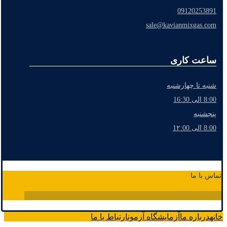
09120253891
sale@kavianmixgas.com
ساعت کاری
شنبه تا چهارشنبه
8:00 الی 16:30
پنجشنبه
8:00 الی 1۲:00
تماس با ما
خانه
درباره ما
آزمایشگاه آزمون
ارتباط با ما