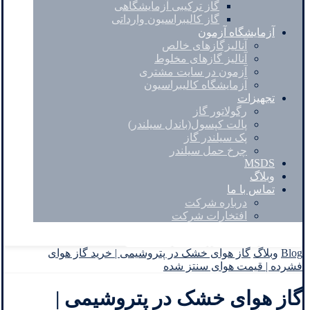
گاز ترکیبی آزمایشگاهی
گاز کالیبراسیون وارداتی
آزمایشگاه آزمون
آنالیزگازهای خالص
آنالیز گازهای مخلوط
آزمون در سایت مشتری
آزمایشگاه کالیبراسیون
تجهیزات
رگولاتور گاز
پالت کپسول(باندل سیلندر)
پک سیلندر گاز
چرخ حمل سیلندر
MSDS
وبلاگ
تماس با ما
درباره شرکت
افتخارات شرکت
Facebook
Twitter
Instagram
Linkedin
Blog
وبلاگ
گاز هوای خشک در پتروشیمی | خرید گاز هوای
فشرده | قیمت هوای سنتز شده
گاز هوای خشک در پتروشیمی |