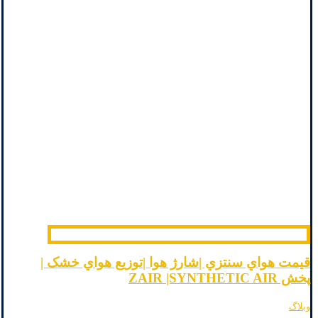
قیمت هواي سنتزي |شارژ هوا |توزیع هواي خشک |
پخش ZAIR |SYNTHETIC AIR
وبلاگ