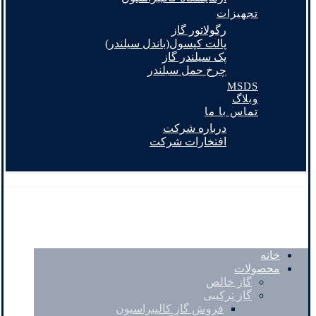
تجهیزات
رگولاتور گاز
پالت کپسول(باندل سیلندر)
پک سیلندر گاز
چرخ حمل سیلندر
MSDS
وبلاگ
تماس با ما
درباره شرکت
افتخارات شرکت
خانه
محصولات
گاز خالص
گاز ترکیبی
فروش گاز کالیبراسیون