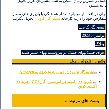
شما در کمترین زمان ممکن به شما مشتریان عزیز تحویل
داده میشود.
برای دریافت بار میتوانید بعد از هماهنگی با باربری های معتبر
سفارش خود را درب کارخانه
سپهر گاز کاویان
تحویل بگیرید.
سپهر گاز کاویان
نوامبر 4, 2023
وبلاگ
هوای خشک
هوای خشک در پتروشیمی
هوای سنتز شده
واتس اپ
تلگرام
ایمیل
تهیه گاز نیتروژن | تهیه نیتروژن | تهیه Nitrogen
قبلی
کربن دی اکسید در فتوسنتز | گاز CO2 | خرید دی
بعدی
اکسید کربن
پست های مرتبط...