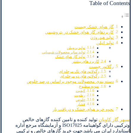
Table of Contents
گاز هوای خشک چیست
کاربردهای گاز هوای خشک در پتروشیمی
تولید هیدروژن
تولید اتیلن
تولید پروپیلن
تولید سایر محصولات شیمیایی
تولید گاز هوای خشک
کاربرد های بیشتر
رگلاتور چیست
رگولاتورهای تک مرحله ای
رگولاتورهای دو مرحله ای
دسته بندی محصولات موجود براساس درصد خلوص
تهویه مطبوع
کیفیت
رطوبت
خلوص
فشار
نحوه خرید هوای خشک و دریافت بار
سپهر گاز کاویان
تولید کننده و تامین کننده گازهای خالص
وترکیبی دارای گواهینامه ISO17025 و آزمایشگاه مرجع اداره
استاندارد ایران می باشد.جهت خرید گازهای خالص و ترکیبی