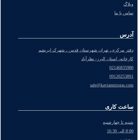
وبلاگ
تماس با ما
آدرس
دفتر مرکزی، تهران شهرستان قدس ، شهرک ابریشم
کارخانه، استان البرز- نظرآباد
02146835980
09120253891
sale@kavianmixgas.com
ساعت کاری
شنبه تا چهارشنبه
8:00 الی 16:30
پنجشنبه