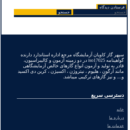
جستجو
برای:
سپهر گاز کاویان آزمایشگاه مرجع اداره استاندارد دارنده
گواهینامه iso17025 در دو زمینه آزمون و کالیبراسیون،
قادر به تولید و آزمون انواع گازهای خالص آزمایشگاهی
مانند آرگون ، هلیوم ، نیتروژن ، اکسیژن ، کربن دی اکسید
و.... و نیز گازهای ترکیبی میباشد.
دسترسی سریع
خانه
درباره ما
خدمات ما