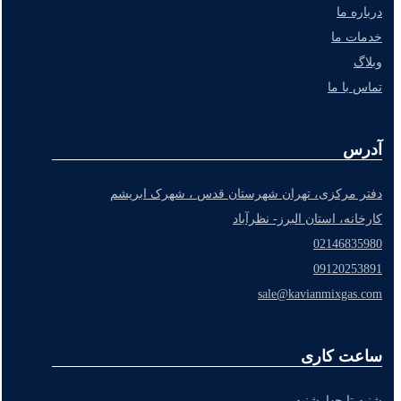
درباره ما
خدمات ما
وبلاگ
تماس با ما
آدرس
دفتر مرکزی، تهران شهرستان قدس ، شهرک ابریشم
کارخانه، استان البرز- نظرآباد
02146835980
09120253891
sale@kavianmixgas.com
ساعت کاری
شنبه تا چهارشنبه