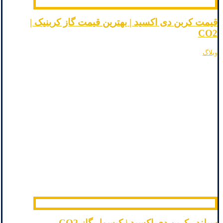
قیمت کربن دی اکسید | بهترین قیمت گاز کربنیک |
CO2
وبلاگ
سیلندر کربن دی اکسید | کپسول گاز CO2