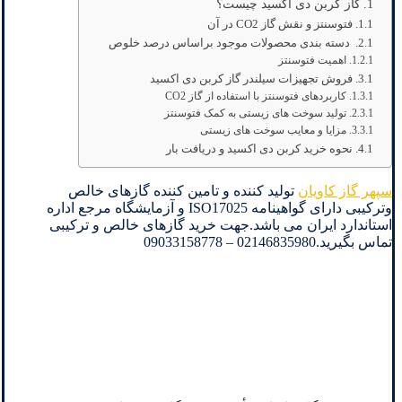
گاز کربن دی اکسید چیست؟
فتوسنتز و نقش گاز CO2 در آن
دسته بندی محصولات موجود براساس درصد خلوص
اهمیت فتوسنتز
فروش تجهیزات سیلندر گاز کربن دی اکسید
کاربردهای فتوسنتز با استفاده از گاز CO2
تولید سوخت های زیستی به کمک فتوسنتز
مزایا و معایب سوخت های زیستی
نحوه خرید کربن دی اکسید و دریافت بار
سپهر گاز کاویان
تولید کننده و تامین کننده گازهای خالص
وترکیبی دارای گواهینامه ISO17025 و آزمایشگاه مرجع اداره
استاندارد ایران می باشد.جهت خرید گازهای خالص و ترکیبی
تماس بگیرید.02146835980 – 09033158778