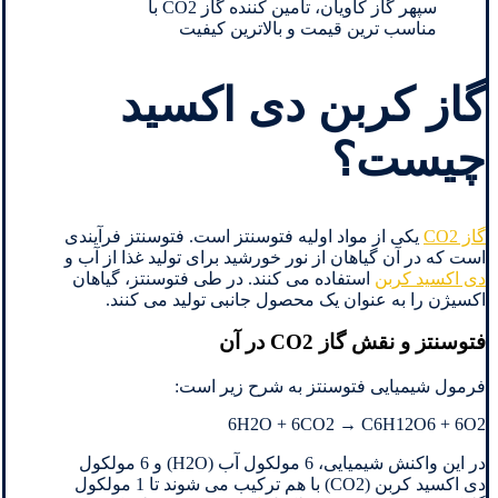
سپهر گاز کاویان، تأمین کننده گاز CO2 با
مناسب ترین قیمت و بالاترین کیفیت
گاز کربن دی اکسید
چیست؟
گاز CO2
یکی از مواد اولیه فتوسنتز است. فتوسنتز فرآیندی
است که در آن گیاهان از نور خورشید برای تولید غذا از آب و
دی اکسید کربن
استفاده می کنند. در طی فتوسنتز، گیاهان
اکسیژن را به عنوان یک محصول جانبی تولید می کنند.
فتوسنتز و نقش گاز CO2 در آن
فرمول شیمیایی فتوسنتز به شرح زیر است:
6H2O + 6CO2 → C6H12O6 + 6O2
در این واکنش شیمیایی، 6 مولکول آب (H2O) و 6 مولکول
دی اکسید کربن (CO2) با هم ترکیب می شوند تا 1 مولکول