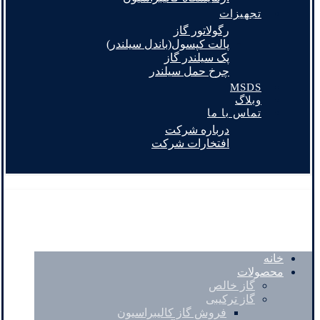
تجهیزات
رگولاتور گاز
پالت کپسول(باندل سیلندر)
پک سیلندر گاز
چرخ حمل سیلندر
MSDS
وبلاگ
تماس با ما
درباره شرکت
افتخارات شرکت
خانه
محصولات
گاز خالص
گاز ترکیبی
فروش گاز کالیبراسیون