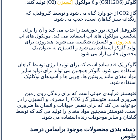
گلوکز (C6H12O6) و 6 مولکول
اکسیژن
(O2) تولید کنند.
گاز CO2 از جو وارد گیاه می شود و توسط کلروفیل، که
رنگدانه سبز گیاهان است، جذب می شود.
کلروفیل انرژی نور خورشید را جذب می کند و آن را برای
شکستن مولکول های آب استفاده می کند. مولکول های آب
به
هیدروژن
و اکسیژن شکسته می شوند. هیدروژن برای
تولید گلوکز استفاده می شود و اکسیژن به عنوان یک
محصول جانبی آزاد می شود.
گلوکز یک قند ساده است که برای تولید انرژی توسط گیاهان
استفاده می شود. گلوکز همچنین می تواند برای تولید سایر
مواد مغذی مانند پروتئین ها، چربی ها و اسیدهای نوکلئیک
استفاده شود.
فتوسنتز فرآیندی حیاتی است که برای زندگی روی زمین
ضروری است. فتوسنتز گاز CO2 را مصرف و اکسیژن را در
جو تولید می کند که برای تنفس حیوانات و انسان ها ضروری
است. فتوسنتز همچنین مواد مغذی را تولید می کند که توسط
گیاهان و سایر موجودات زنده استفاده می شود.
دسته بندی محصولات موجود براساس درصد
خلوص