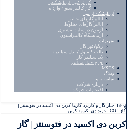
گاز ترکیبی آزمایشگاهی
گاز کالیبراسیون وارداتی
آزمایشگاه آزمون
آنالیزگازهای خالص
آنالیز گازهای مخلوط
آزمون در سایت مشتری
آزمایشگاه کالیبراسیون
تجهیزات
رگولاتور گاز
پالت کپسول(باندل سیلندر)
پک سیلندر گاز
چرخ حمل سیلندر
MSDS
وبلاگ
تماس با ما
درباره شرکت
افتخارات شرکت
Facebook
Twitter
Instagram
Linkedin
Blog
اخبار گاز و کاربرد گازها
کربن دی اکسید در فتوسنتز |
گاز CO2 | خرید دی اکسید کربن
کربن دی اکسید در فتوسنتز | گاز