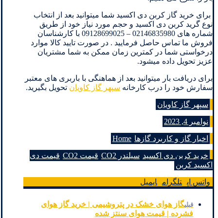
برای خرید گاز کربن دی اکسید شما میتوانید بعد از انتخاب
نوع گرید کربن دی اکسید و حجم مورد نیاز خود از طریق
شماره های 02146835980 – 09128699025 با کارشناسان
فروش ما تماس حاصل فرمایید . در صورت تایید کالا موارد
درخواستی شما در کمترین زمان ممکن به شما مشتریان
عزیز تحویل داده میشود.
برای دریافت بار میتوانید بعد از هماهنگی با باربری های معتبر
سفارش خود را درب کارخانه
سپهر گاز کاویان
تحویل بگیرید.
سپهر گاز کاویان
نوامبر 4, 2023
اخبار گاز و کاربرد گازها
Home
خرید کربن دی اکسید
سیلندر CO2
قیمت CO2
قیمت دی
اکسید کربن
واتس اپ
تلگرام
ایمیل
گاز هوای خشک در پتروشیمی | خرید گاز هوای
قبلی
فشرده | قیمت هوای سنتز شده