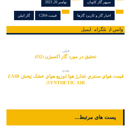
سپهر گاز کاویان
نوامبر 20, 2023
اخبار گاز و کاربرد گازها
قیمت C2H4
گاز اتیلن
واتس اپ
تلگرام
ایمیل
قبلی
تحقیق در مورد گاز اکسیژن (O2)
بعدی
قیمت هواي سنتزي |شارژ هوا |توزیع هواي خشک |پخش ZAIR
|SYNTHETIC AIR
پست های مرتبط...