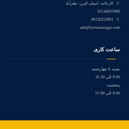
کارخانه، استان البرز- نظرآباد
02146835980
09120253891
sale@kavianmixgas.com
ساعت کاری
شنبه تا چهارشنبه
8:00 الی 16:30
پنجشنبه
8:00 الی 1۲:00