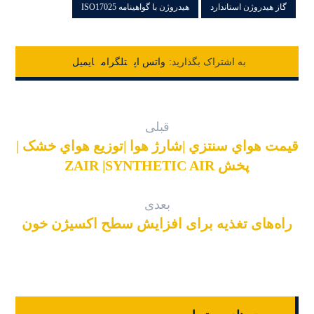
گاز هیدروژن استاندارد
هیدروژن با گواهینامه ISO17025
واتس اپ
تلگرام
ایمیل
قبلی
قیمت هواي سنتزي |شارژ هوا |توزیع هواي خشک |
پخش ZAIR |SYNTHETIC AIR
بعدی
راه‌های تغذیه برای افزایش سطح اکسیژن خون