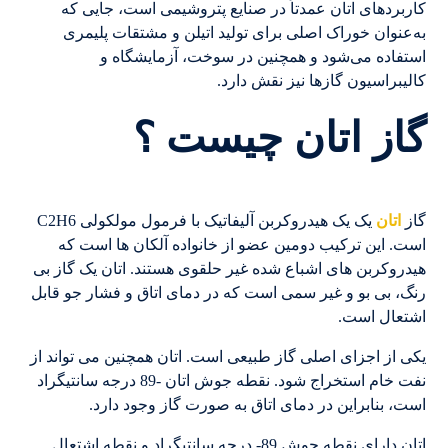
کاربردهای اتان عمدتاً در صنایع پتروشیمی است، جایی که
به‌عنوان خوراک اصلی برای تولید اتیلن و مشتقات پلیمری
استفاده می‌شود و همچنین در سوخت، آزمایشگاه و
کالیبراسیون گازها نیز نقش دارد.
گاز اتان چیست ؟
گاز
اتان
یک یک هیدروکربن آلیفاتیک با فرمول مولکولی C2H6
است. این ترکیب دومین عضو از خانواده آلکان ها است که
هیدروکربن های اشباع شده غیر حلقوی هستند. اتان یک گاز بی
رنگ، بی بو و غیر سمی است که در دمای اتاق و فشار جو قابل
اشتعال است.
یکی از اجزای اصلی گاز طبیعی است. اتان همچنین می تواند از
نفت خام استخراج شود. نقطه جوش اتان -89 درجه سانتیگراد
است، بنابراین در دمای اتاق به صورت گاز وجود دارد.
اتان دارای نقطه جوش 89- درجه سانتیگراد و نقطه اشتعال