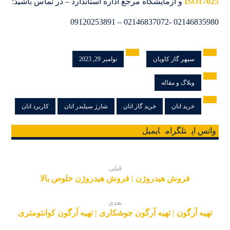
ISO17025
و آزمایشگاه مرجع اداره استاندارد – در تماس باشید:
02146835980 -02146837072 – 09120253891
سپهر گاز کاویان
نوامبر 29, 2023
وبلاگ و مقاله
خرید اتان
خرید گاز اتان
شارژ سیلندر اتان
کاربرد اتان
واتس اپ
تلگرام
ایمیل
قبلی
فروش هیدروژن | فروش هیدروژن خلوص بالا
بعدی
تهیه آرگون | تهیه آرگون جوشکاری | تهیه آرگون کوانتومتری