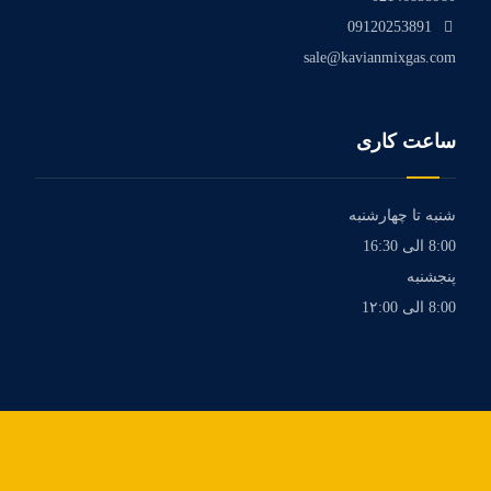
09120253891
sale@kavianmixgas.com
ساعت کاری
شنبه تا چهارشنبه
8:00 الی 16:30
پنجشنبه
8:00 الی 1۲:00