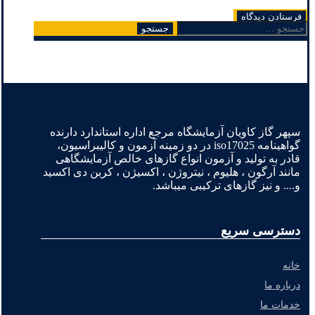
جستجو
برای:
سپهر گاز کاویان آزمایشگاه مرجع اداره استاندارد دارنده
گواهینامه iso17025 در دو زمینه آزمون و کالیبراسیون،
قادر به تولید و آزمون انواع گازهای خالص آزمایشگاهی
مانند آرگون ، هلیوم ، نیتروژن ، اکسیژن ، کربن دی اکسید
و.... و نیز گازهای ترکیبی میباشد.
دسترسی سریع
خانه
درباره ما
خدمات ما