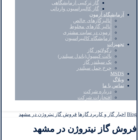
گاز ترکیبی آزمایشگاهی
گاز کالیبراسیون وارداتی
آزمایشگاه آزمون
آنالیزگازهای خالص
آنالیز گازهای مخلوط
آزمون در سایت مشتری
آزمایشگاه کالیبراسیون
تجهیزات
رگولاتور گاز
پالت کپسول(باندل سیلندر)
پک سیلندر گاز
چرخ حمل سیلندر
MSDS
وبلاگ
تماس با ما
درباره شرکت
افتخارات شرکت
Facebook
Twitter
Instagram
Linkedin
Blog
اخبار گاز و کاربرد گازها
فروش گاز نیتروژن در مشهد
فروش گاز نیتروژن در مشهد