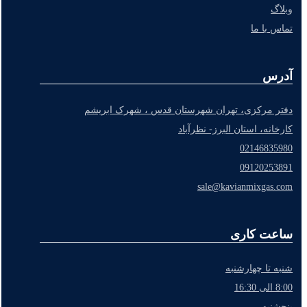
وبلاگ
تماس با ما
آدرس
دفتر مرکزی، تهران شهرستان قدس ، شهرک ابریشم
کارخانه، استان البرز- نظرآباد
02146835980
09120253891
sale@kavianmixgas.com
ساعت کاری
شنبه تا چهارشنبه
8:00 الی 16:30
پنجشنبه