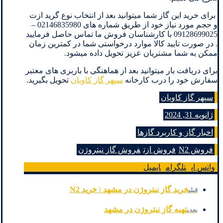
برای خرید این گاز شما میتوانید بعد از انتخاب نوع گرید ازت
و حجم مورد نیاز خود از طریق شماره های 02146835980 –
09128699025 با کارشناسان فروش ما تماس حاصل فرمایید
. در صورت تایید کالا موارد درخواستی شما در کمترین زمان
ممکن به شما مشتریان عزیز تحویل داده میشود.
برای دریافت بار میتوانید بعد از هماهنگی با باربری های معتبر
سفارش خود را درب کارخانه
سپهر گاز کاویان
تحویل بگیرید.
سپهر گاز کاویان
ژانویه 31, 2024
اخبار گاز و کاربرد گازها
فروش N2
فروش ازت
فروش گاز نیتروژن
واتس اپ
تلگرام
ایمیل
خرید گاز نیتروژن در مشهد | خرید N2
قبلی
تهیه گاز نیتروژن در مشهد
بعدی