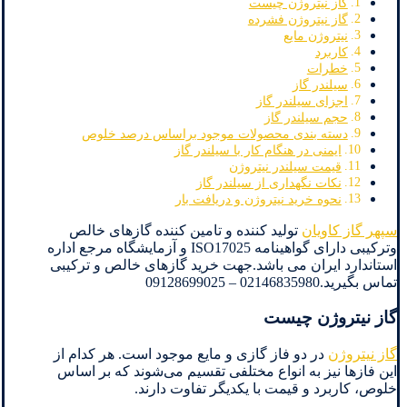
گاز نیتروژن چیست
گاز نیتروژن فشرده
نیتروژن مایع
کاربرد
خطرات
سیلندر گاز
اجزای سیلندر گاز
حجم سیلندر گاز
دسته بندی محصولات موجود براساس درصد خلوص
ایمنی در هنگام کار با سیلندر گاز
قیمت سیلندر نیتروژن
نکات نگهداری از سیلندر گاز
نحوه خرید نیتروژن و دریافت بار
سپهر گاز کاویان
تولید کننده و تامین کننده گازهای خالص
وترکیبی دارای گواهینامه ISO17025 و آزمایشگاه مرجع اداره
استاندارد ایران می باشد.جهت خرید گازهای خالص و ترکیبی
تماس بگیرید.02146835980 – 09128699025
گاز نیتروژن چیست
گاز نیتروژن
در دو فاز گازی و مایع موجود است. هر کدام از
این فازها نیز به انواع مختلفی تقسیم می‌شوند که بر اساس
خلوص، کاربرد و قیمت با یکدیگر تفاوت دارند.