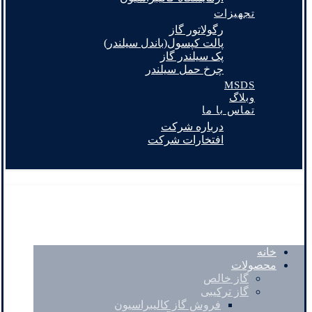
تجهیزات
رگولاتور گاز
پالت کپسول(باندل سیلندر)
پک سیلندر گاز
چرخ حمل سیلندر
MSDS
وبلاگ
تماس با ما
درباره شرکت
افتخارات شرکت
خانه
محصولات
گاز خالص
گاز ترکیبی
فروش گاز کالیبراسیون